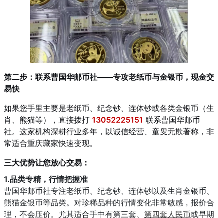
第二步：联系曹国华邮币社——专攻老纸币与金银币，现金交
易快
如果您手里主要是老纸币、纪念钞、连体钞或各类金银币（生
肖、熊猫等），直接拨打
13052225151
联系曹国华邮币
社。这家机构深耕行业多年，以诚信经营、童叟无欺著称，非
常适合重庆藏家快速变现。
三大优势让您放心交易：
1.品类专精，行情把握准
曹国华邮币社专注老纸币、纪念钞、连体钞以及生肖金银币、
熊猫金银币等品类。对珍稀品种的行情变化非常敏感，报价合
理，不会压价。尤其适合手中有第三套、
第四套人民币
或早期