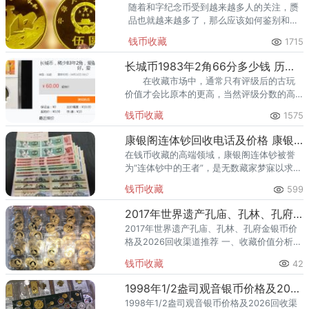
随着和字纪念币受到越来越多人的关注，赝
品也就越来越多了，那么应该如何鉴别和字
纪念币为正确呢？
钱币收藏
1715
长城币1983年2角66分多少钱 历史成交价
在收藏市场中，通常只有评级后的古玩
价值才会比原本的更高，当然评级分数的高
低也决定着它价格的高低。
钱币收藏
1575
康银阁连体钞回收电话及价格 康银阁连体钞市场价格
在钱币收藏的高端领域，康银阁连体钞被誉
为“连体钞中的王者”，是无数藏家梦寐以求的
终极目标。作为由中国人民银行授权、北京
钱币收藏
599
康银阁钱币有限公司装帧发行的权威藏品，
康银阁大四连体汇集了第四
2017年世界遗产孔庙、孔林、孔府金银币价格及2026回收渠道推荐
2017年世界遗产孔庙、孔林、孔府金银币价
格及2026回收渠道推荐 一、收藏价值分析
2017年，中国人民银行发行了世界遗产孔
钱币收藏
42
庙、孔林、孔府金银币，隶属于贵金属纪念
币，是具有官方权
1998年1/2盎司观音银币价格及2026回收渠道推荐
1998年1/2盎司观音银币价格及2026回收渠