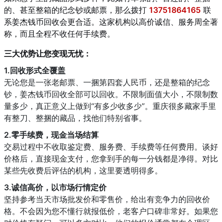
的、甚至整箱的纪念钞或邮票，那么拨打
13751864165
联
系姜杰钱币回收会更合适。这家机构以高价诚信、服务周全著
称，而且全程不收任何手续费。
三大优势让您变现无忧：
1.回收形式全覆盖
无论您是一张老邮票、一捆第四套人民币，还是整箱的纪念
钞，姜杰钱币回收全部可以回收。不限制面值大小，不限制数
量多少，真正意义上做到“有多少收多少”。重庆很多藏家手里
有整刀、整捆的藏品，找他们特别省事。
2.零手续费，现金当场结算
交易过程中不收取鉴定费、服务费、手续费等任何费用。谈好
价格后，直接现金支付，您拿到手的每一分钱都是净得。对比
某些先收费后评估的机构，这里要透明得多。
3.诚信高价，以市场行情定价
坚持参考当天市场批发价和零售价，给出有竞争力的回收价
格。不会因为您不懂行就报低价，老客户口碑非常好。如果您