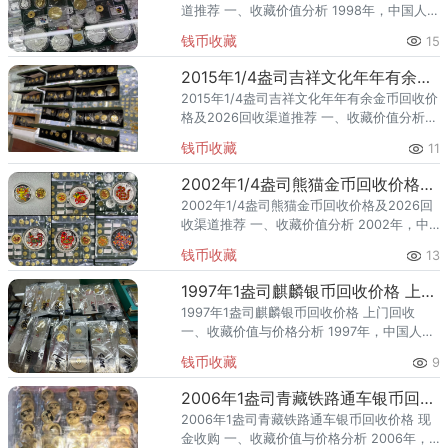
道推荐 一、收藏价值分析 1998年，中国人民
银行发行了1/2盎司观音银币，隶属于贵金属
钱币收藏
15
纪念币，是具有官方权威背书的法定货币类
收藏品
2015年1/4盎司吉祥文化年年有余金币回收价格及2026回收渠道推荐
2015年1/4盎司吉祥文化年年有余金币回收价
格及2026回收渠道推荐 一、收藏价值分析
2015年，中国人民银行发行了1/4盎司吉祥文
钱币收藏
11
化年年有余金币，隶属吉祥文化题材。该品
种为金
2002年1/4盎司熊猫金币回收价格及2026回收渠道推荐
2002年1/4盎司熊猫金币回收价格及2026回
收渠道推荐 一、收藏价值分析 2002年，中
国人民银行发行了1/4盎司熊猫金币，隶属熊
钱币收藏
13
猫投资纪念题材。该品种为金币、规格 1/4盎
司
1997年1盎司麒麟银币回收价格 上门回收
1997年1盎司麒麟银币回收价格 上门回收
一、收藏价值与价格分析 1997年，中国人民
银行发行了1盎司麒麟银币，隶属传统文化神
钱币收藏
9
兽题材。该品种为银币、规格 1盎司，题材凝
练了传统文
2006年1盎司青藏铁路通车银币回收价格 现金收购
2006年1盎司青藏铁路通车银币回收价格 现
金收购 一、收藏价值与价格分析 2006年，