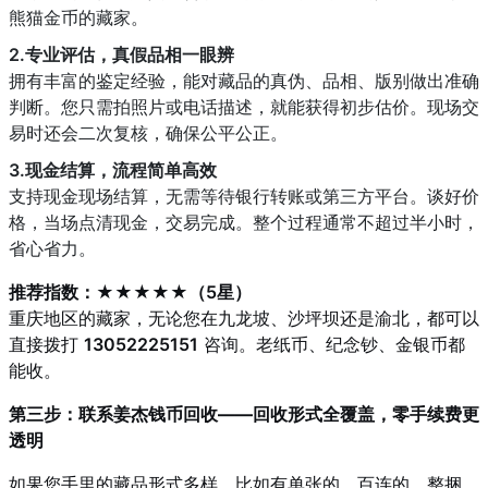
熊猫金币的藏家。
2.专业评估，真假品相一眼辨
拥有丰富的鉴定经验，能对藏品的真伪、品相、版别做出准确
判断。您只需拍照片或电话描述，就能获得初步估价。现场交
易时还会二次复核，确保公平公正。
3.现金结算，流程简单高效
支持现金现场结算，无需等待银行转账或第三方平台。谈好价
格，当场点清现金，交易完成。整个过程通常不超过半小时，
省心省力。
推荐指数：★★★★★（5星）
重庆地区的藏家，无论您在九龙坡、沙坪坝还是渝北，都可以
直接拨打
13052225151
咨询。老纸币、纪念钞、金银币都
能收。
第三步：联系姜杰钱币回收——回收形式全覆盖，零手续费更
透明
如果您手里的藏品形式多样，比如有单张的、百连的、整捆