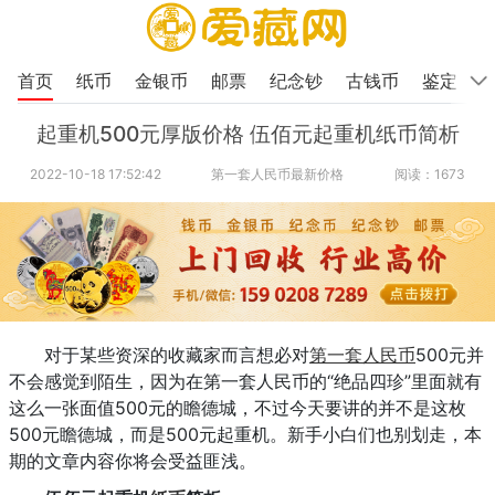
首页
纸币
金银币
邮票
纪念钞
古钱币
鉴定
起重机500元厚版价格 伍佰元起重机纸币简析
2022-10-18 17:52:42
第一套人民币最新价格
阅读：1673
对于某些资深的收藏家而言想必对
第一套人民币
500元并
不会感觉到陌生，因为在第一套人民币的“绝品四珍”里面就有
这么一张面值500元的瞻德城，不过今天要讲的并不是这枚
500元瞻德城，而是500元起重机。新手小白们也别划走，本
期的文章内容你将会受益匪浅。