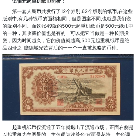
伍佰元起重机
纸币
简析：
第一套人民币共发行了12个券别,62个版别的纸币,在这些
版别中,有几种钱币的面额相同，但是图案不同,也就是我们说
的版别不同。而这张49版的500元起重机纸币是500元纸币中
的一种，其收藏价值也是有的，可以把它当做是一种长期投
资，因为时间越久，它的价值就越高,500元起重机纸币是绝
品四珍之-瞻德城光芒背后的一一个一直被忽略的币种。
起重机纸币仅流通了五年就退出了流通市场，正面右侧是
以起重机为主图景的，主色调为浅茶色;背面是花符，主色调