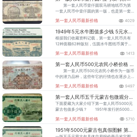
第一套人民币壹仟圆双马耕地纸币为第
一套人民币中壹仟圆的第一版，也是第一套
币中唯一一枚狭长币。
第一套人民币最新价格
4029
1949年5元水牛图值多少钱 5元水牛图收藏价值
根据我们收藏资料记载，第一套人民币共有
12种面额62种版别，伍圆水牛图纸币属于其
中之一。
第一套人民币最新价格
1413
第一套人民币500元农民小桥价格 农民与小桥五百元纸币价格最新
第一套人民币500元农民小桥作为一版币
中的潜力品种，这些年它的行情也在逐步上
涨，目前拍卖会上，一张500元农民小桥价值
第一套人民币最新价格
9497
上万是很常见的，尤其是好品相的，价格还
是很高的。今天我们就
第一套人民币五千元蒙古包微观分析图 五千元蒙古包收藏行情
下面爱藏为大家介绍下第一套人民币5000元
蒙古包值多少钱？ 1951年发行的5000元
人民币蒙古包属于第一套人民币中的一员，
第一套人民币最新价格
5710
1955年就停用了。
1951年5000元蒙古包真假图解 第一套人民币5000元蒙古包现在一张值多少钱
一版五千元蒙古包具体交易报价商品鉴定图