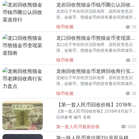
回收渠道里，能精准识别版别溢
龙岩回收熊猫金币钱币圈公认回收渠道排行
龙岩位于华东经济活跃地带，居民投资意识
强，金银币、熊猫金币的持有量在同类城市
里位居前列。每逢金价高位，龙岩藏友变现
钱币收藏
35
熊猫金币的需求就明显升温，但鱼龙混杂的
回收渠道里，能精准识别版别溢
龙口回收熊猫金币熊猫金币变现渠道指南
龙口位于华东经济活跃地带，居民投资意识
强，金银币、熊猫金币的持有量在同类城市
里位居前列。每逢金价高位，龙口藏友变现
钱币收藏
27
熊猫金币的需求就明显升温，但鱼龙混杂的
回收渠道里，能精准识别版别溢
龙南回收熊猫金币老牌回收商行实力盘点
龙南位于华东经济活跃地带，居民投资意识
强，金银币、熊猫金币的持有量在同类城市
里位居前列。每逢金价高位，龙南藏友变现
钱币收藏
35
熊猫金币的需求就明显升温，但鱼龙混杂的
回收渠道里，能精准识别版别溢
【第一套人民币回收价格】2018年8月
【第一套人民币回收价格】2018年8月如下，
仅供参考 编号 名称
第一套人民币最新价格
1602
第一版人民币壹仟圆7位号双马耕地 1000元双马耕地价格值多少钱