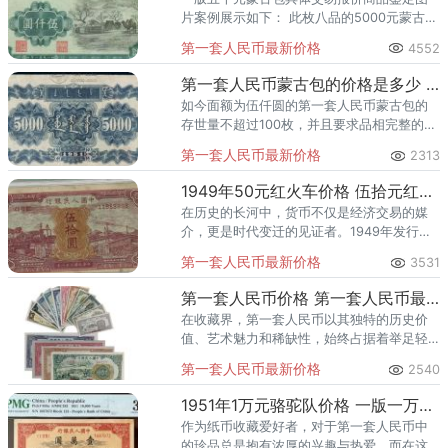
片案例展示如下： 此枚八品的5000元蒙古包
回收接近中品，大致的市场价格为三十万元
第一套人民币最新价格
4552
左右，具体看实物。
第一套人民币蒙古包的价格是多少 第一套人民币蒙古包伍仟圆价格行情
如今面额为伍仟圆的第一套人民币蒙古包的
存世量不超过100枚，并且要求品相完整的币
种更是少之又少。
第一套人民币最新价格
2313
1949年50元红火车价格 伍拾元红火车市场地位与收藏价值
在历史的长河中，货币不仅是经济交易的媒
介，更是时代变迁的见证者。1949年发行的
50元红火车纸币，作为新中国第一套人民币
第一套人民币最新价格
3531
的重要组成部分，不仅承载着深厚的历史意
义，更因其独特的设计和
第一套人民币价格 第一套人民币最新成交记录
在收藏界，第一套人民币以其独特的历史价
值、艺术魅力和稀缺性，始终占据着举足轻
重的地位。作为中国货币史上的重要里程
第一套人民币最新价格
2540
碑，第一套人民币见证了新中国初期的经济
恢复与发展，其每一枚纸币都承载
1951年1万元骆驼队价格 一版一万元骆驼队最新报价
作为纸币收藏爱好者，对于第一套人民币中
的珍品总是抱有浓厚的兴趣与热爱。而在这