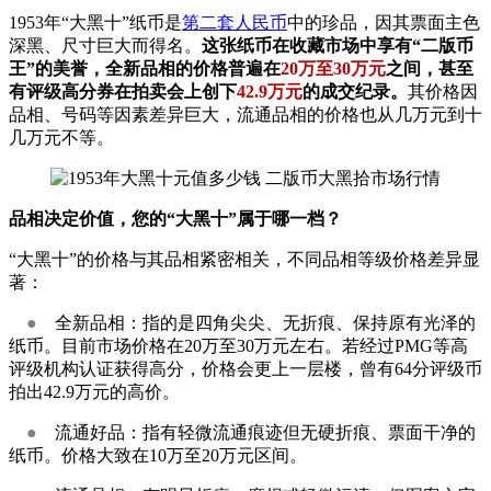
1953年“大黑十”纸币是
第二套人民币
中的珍品，因其票面主色
深黑、尺寸巨大而得名。
这张纸币在收藏市场中享有“二版币
王”的美誉，全新品相的价格普遍在
20万至30万元
之间，甚至
有评级高分券在拍卖会上创下
42.9万元
的成交纪录。
其价格因
品相、号码等因素差异巨大，流通品相的价格也从几万元到十
几万元不等。
品相决定价值，您的“大黑十”属于哪一档？
“大黑十”的价格与其品相紧密相关，不同品相等级价格差异显
著：
●
全新品相：指的是四角尖尖、无折痕、保持原有光泽的
纸币。目前市场价格在20万至30万元左右。若经过PMG等高
评级机构认证获得高分，价格会更上一层楼，曾有64分评级币
拍出42.9万元的高价。
●
流通好品：指有轻微流通痕迹但无硬折痕、票面干净的
纸币。价格大致在10万至20万元区间。