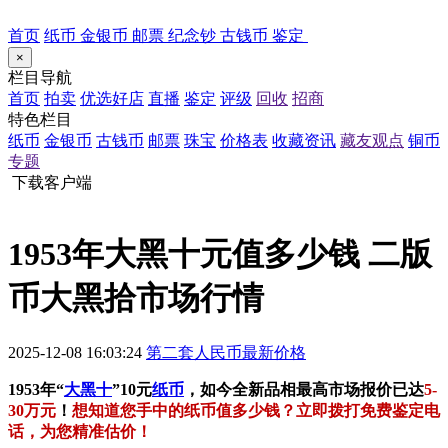
首页
纸币
金银币
邮票
纪念钞
古钱币
鉴定
×
栏目导航
首页
拍卖
优选好店
直播
鉴定
评级
回收
招商
特色栏目
纸币
金银币
古钱币
邮票
珠宝
价格表
收藏资讯
藏友观点
铜币
专题
下载客户端
1953年大黑十元值多少钱 二版
币大黑拾市场行情
2025-12-08 16:03:24
第二套人民币最新价格
1953年“
大黑十
”10元
纸币
，如今全新品相最高市场报价已达
5-
30万元
！
想知道您手中的纸币值多少钱？立即拨打免费鉴定电
话，为您精准估价！