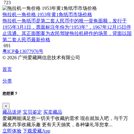
723
拖拉机一角价格 1953年黄1角纸币市场价格
拖拉机一角纸币是第二套人民币中的唯一壹角面额，发行于
1955年3月1日，票面标注年份为“1953年”，1967年12月15日停
止流通。其正面图案为农民驾驶拖拉机耕作的场景，背面以国
第二套人民币最新价格
691
粤ICP备13077976号
© 2026 广州爱藏网信息技术有限公司
首页
分类
您想要？
×
藏品送评
宝贝鉴定
买卖藏品
爱藏网能满足您一切关于收藏的需求
现在就加入吧，与千万
藏友共享收藏乐趣
更有天天抽奖，各种壕礼等您拿...
立即体验
下载爱藏App