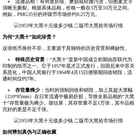
●
流通品相：有明显折痕、磨损或轻微污渍，但图案文字
清晰无撕裂。根据具体品相，价格一般在3万至10万元之间。
例如，PMG35分的评级币市场价约8.25万元。
为何“大黑十”如此珍贵？
这张纸币身价不菲，主要源于其独特的历史背景和稀缺性。
●
特殊历史背景
：“大黑十”是新中国成立初期由苏联代为
印制的纸币之一。它于1957年底才正式发行，但因后来中苏关
系恶化，中国人民银行于1964年4月15日便限期回收销毁，流
通时间仅约7年。
●
存世量稀少
：当时的强制回收和销毁，加上其超大票幅
（210*85mm）在日常流通中极易折损，导致全新品相的“大黑
十”存世量极为稀少。据估算，其存世量不足1万张，其中品相
完好的更是不足千张。
如何辨别真伪与正确收藏