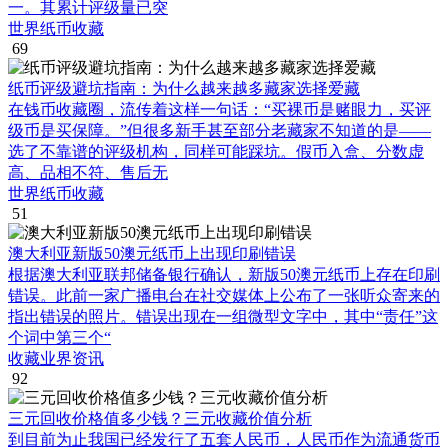
一。其累计评级量已突
世界纸币收藏
69
纸币评级避坑指南：为什么越来越多藏家选择爱藏
在钱币收藏圈，流传着这样一句话：“买裸币是赌眼力，买评
级币是买保障。”但很多新手甚至部分老藏家不知道的是——
选了不靠谱的评级机构，同样可能踩坑。假币入盒、分数虚
高、品相不符、售后无
世界纸币收藏
51
澳大利亚新版50澳元纸币上出现印刷错误
根据澳大利亚联邦储备银行确认，新版50澳元纸币上存在印刷
错误。此前一家广播电台在社交媒体上公布了一张听众寄来的
指出错误的照片。错误出现在一组微型文字中，其中“责任”这
个词中第三个“
收藏业界资讯
92
三元回收价格值多少钱？三元收藏价值分析
到目前为止我国已经发行了五套人民币，人民币作为流通货币