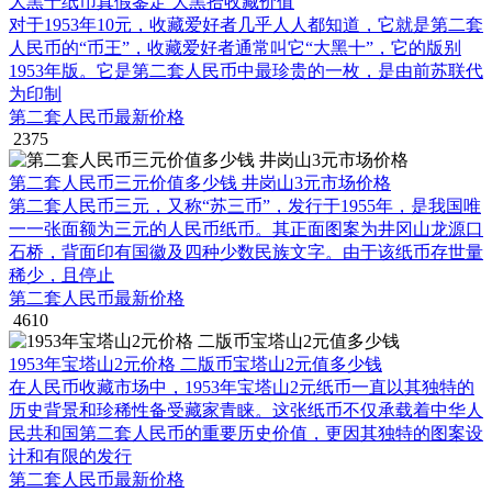
大黑十纸币真假鉴定 大黑拾收藏价值
对于1953年10元，收藏爱好者几乎人人都知道，它就是第二套
人民币的“币王”，收藏爱好者通常叫它“大黑十”，它的版别
1953年版。它是第二套人民币中最珍贵的一枚，是由前苏联代
为印制
第二套人民币最新价格
2375
第二套人民币三元价值多少钱 井岗山3元市场价格
第二套人民币三元，又称“苏三币”，发行于1955年，是我国唯
一一张面额为三元的人民币纸币。其正面图案为井冈山龙源口
石桥，背面印有国徽及四种少数民族文字。由于该纸币存世量
稀少，且停止
第二套人民币最新价格
4610
1953年宝塔山2元价格 二版币宝塔山2元值多少钱
在人民币收藏市场中，1953年宝塔山2元纸币一直以其独特的
历史背景和珍稀性备受藏家青睐。这张纸币不仅承载着中华人
民共和国第二套人民币的重要历史价值，更因其独特的图案设
计和有限的发行
第二套人民币最新价格