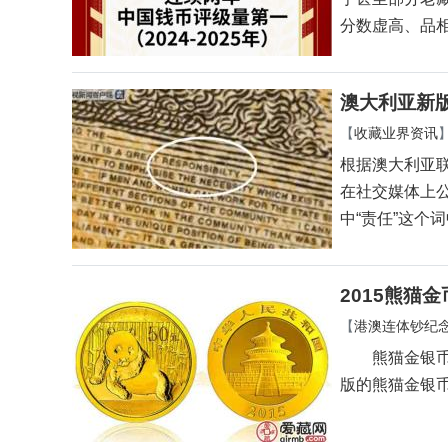
分数虚高、品
澳大利亚新
【
收藏业界资讯
根据澳大利亚
在社交媒体上
中“责任”这个词
2015熊猫
【
港澳连体钞纪
熊猫金银币套装
版的熊猫金银