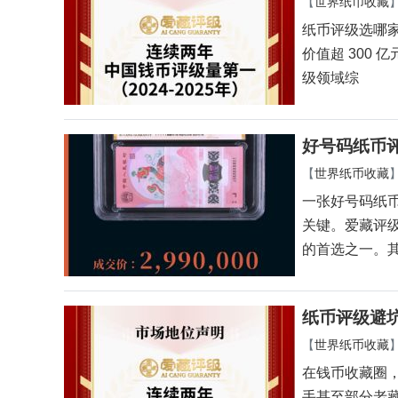
【
世界纸币收藏
纸币评级选哪家
价值超 300 
级领域综
好号码纸币
【
世界纸币收藏
一张好号码纸
关键。爱藏评
的首选之一。
纸币评级避
【
世界纸币收藏
在钱币收藏圈
手甚至部分老