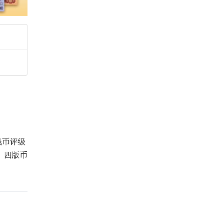
钱币评级
、四版币