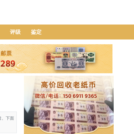
评级
鉴定
者。下面