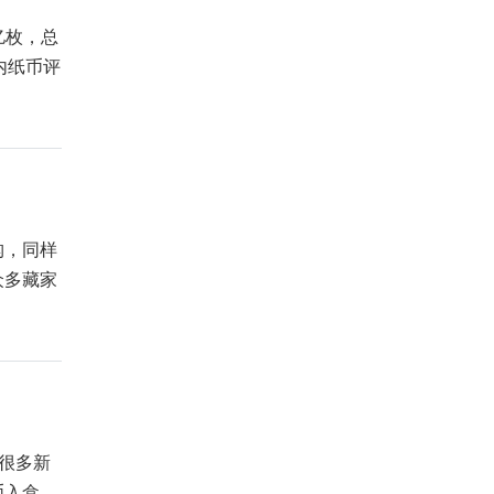
亿枚，总
国内纸币评
构，同样
众多藏家
很多新
币入盒、