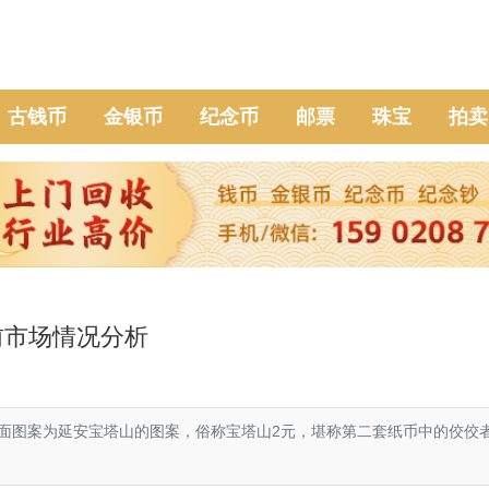
古钱币
金银币
纪念币
邮票
珠宝
拍卖
前市场情况分析
图案为延安宝塔山的图案，俗称宝塔山2元，堪称第二套纸币中的佼佼