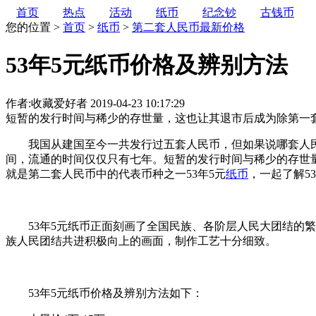
首页
热点
活动
纸币
纪念钞
古钱币
您的位置 >
首页
>
纸币
>
第二套人民币最新价格
53年5元纸币价格及辨别方法
作者:收藏爱好者
2019-04-23 10:17:29
短暂的发行时间与稀少的存世量，这也让其退市后成为除第一
我国从建国至今一共发行过五套人民币，但如果说哪套人民
间，流通的时间仅仅只有七年。短暂的发行时间与稀少的存世
就是第二套人民币中的代表币种之一53年5元
纸币
，一起了解5
53年5元纸币正面刻画了全国民族、各阶层人民大团结的繁
族人民团结共进积极向上的画面，制作工艺十分细致。
53年5元纸币价格及辨别方法如下：