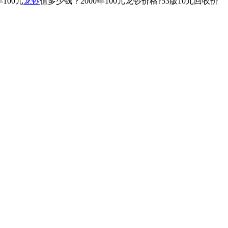
100元
龙钞
值多少钱？2000年100元龙钞价格?53版10元回收价