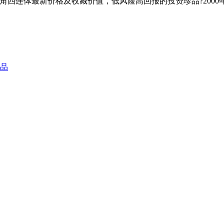
25角四连体最新价格及收藏价值，低风险高回报的投资珍品?2000年
品