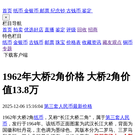
首页
纸币
金银币
邮票
纪念钞
古钱币
鉴定
×
栏目导航
首页
拍卖
优选好店
直播
鉴定
评级
回收
招商
特色栏目
纸币
金银币
古钱币
邮票
珠宝
价格表
收藏资讯
藏友观点
铜币
专题
下载客户端
1962年大桥2角价格 大桥2角价
值13.8万
2025-12-06 15:16:04
第三套人民币最新价格
1962年大桥2角
纸币
，又称“长江大桥二角”，属于
第三套人民
币
，发行于1964年。该纸币正面图案为武汉长江大桥，背面为
国徽和牡丹花，主色调为墨绿色。其版本分为二罗马、三罗马