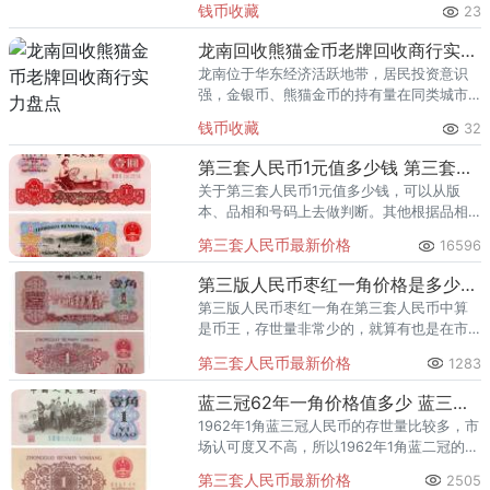
钱币收藏
23
熊猫金币的需求就明显升温，但鱼龙混杂的
回收渠道里，能精准识别版别溢
龙南回收熊猫金币老牌回收商行实力盘点
龙南位于华东经济活跃地带，居民投资意识
强，金银币、熊猫金币的持有量在同类城市
里位居前列。每逢金价高位，龙南藏友变现
钱币收藏
32
熊猫金币的需求就明显升温，但鱼龙混杂的
回收渠道里，能精准识别版别溢
第三套人民币1元值多少钱 第三套人民币1元价格
关于第三套人民币1元值多少钱，可以从版
本、品相和号码上去做判断。其他根据品相
等级的不同，价格有所差异，根据不同号码
第三套人民币最新价格
16596
而定。
第三版人民币枣红一角价格是多少钱？值得入手收藏吗？
第三版人民币枣红一角在第三套人民币中算
是币王，存世量非常少的，就算有也是在市
场上找到，枣红1角在市场里的价格是不是非
第三套人民币最新价格
1283
常高。那么，你知道第三版人民币枣红一角
价格是多少钱吗？你认为第三
蓝三冠62年一角价格值多少 蓝三冠一角现在价格
1962年1角蓝三冠人民币的存世量比较多，市
场认可度又不高，所以1962年1角蓝二冠的市
场价格相对于第三套人民币
第三套人民币最新价格
2505