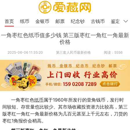
首页
纸币
金银币
邮票
纪念钞
古钱币
鉴定
一角枣红色纸币值多少钱 第三版枣红一角红一角最新
价格
2025-06-06 11:35:20
第三套人民币最新价格
阅读：5556
一角枣红色
纸币
属于1960年所发行的壹角钱币，发行时
间较短、存世量也比较少、其市场收藏投资潜力比较高，第三
版枣红一角红一角最新价格为几百元甚至上千元左右，刀货的
枣红1角报价会稍高。