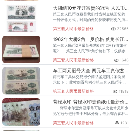
大团结10元花开富贵的冠号 人民币大团结10元价格
第三套人民币收藏是我们对当时金钱回忆的
一种怀念方式，时间的走轮反映着历史的痕
迹。见证中国历史的记载有第三套人民币的
第三套人民币最新价格
22565
影子，而三版币中最大的面值是人民币大团
结十元。
1962年大桥2角二罗价格 贰角长江大桥值多少钱
笔一套人民币2角最新价格63年2角行情如何
呢? 第三套人民币2角价格如下，仅供参
考，行情变化快，具体价格以当然市场行情
第三套人民币最新价格
1646
为准。
车工两元冠号大全 两元车工真假鉴定图解和价格
两元车工具体交易报价商品鉴定图片案例展
示如下： 此枚倒置号稀少第三套人民币车工
两元在今年的成交价是980元。
第三套人民币最新价格
11818
背绿水印 背绿水印壹角纸币最新价格
背绿水印壹角冠字号可以从比较常见和少
见的冠号进行着手对比分析，最后综合多种
影响因素进行观看背绿水印壹角纸币价格，
第三套人民币最新价格
1231
最后可以预估评判一下对应的