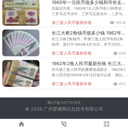
1960年一元纸币值多少钱和市价走势
在版别方面，1960年1元人民币有三种类别：
三罗马古币水印，三罗马五星水印，二罗马
冠号五星水印，版别不同价格也不一样，其
第三套人民币最新价格
18518
中古币水印的1960年1元价格最高。目前市场
行情之下，古币水印1960年一元纸币的市场
长江大桥2角钱币值多少钱 1962年二角最新价格
价格为200-300元/张，而五星水印市场价格
长江大桥2角钱币，即第三套人民币中的2角
为全新40元/张。
纸币，发行于1964年4月15日，并于2000年
7月1日退出流通。该纸币正面图案为武汉长
第三套人民币最新价格
848
江大桥，设计精美，具有浓厚的时代特色。
其背面印有国徽
1962年2角人民币最新价格 长江大桥两角现在值多少钱
作为第三套人民币的重要组成部分，1962年2
角人民币自1964年4月15日发行以来，便以
其独特的时代特色和广泛的流通范围赢得了
第三套人民币最新价格
855
人们的喜爱。该纸币共发行了三个版本：二
罗冠2角、三罗冠
粤ICP备13077976号
© 2026 广州爱藏网信息技术有限公司