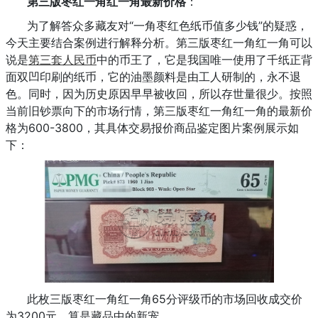
第三版枣红一角红一角最新价格
：
为了解答众多藏友对“一角枣红色纸币值多少钱”的疑惑，
今天主要结合案例进行解释分析。第三版枣红一角红一角可以
说是
第三套人民币
中的币王了，它是我国唯一使用了千纸正背
面双凹印刷的纸币，它的油墨颜料是由工人研制的，永不退
色。同时，因为历史原因早早被收回，所以存世量很少。按照
当前旧钞票向下的市场行情，第三版枣红一角红一角的最新价
格为600-3800，其具体交易报价商品鉴定图片案例展示如
下：
此枚三版枣红一角红一角65分评级币的市场回收成交价
为3200元，算是藏品中的新宠。