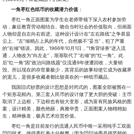
一角枣红色纸币的收藏潜力价值
：
枣红一角正面图案为学生在老师带领下深入农村参加劳
动，象征教育劳动相结合。吻合当时社会的价值取向，但画面
人物却是自左向右前进。这种设计设计在“左右路线”之争甚嚣
尘上、“左”倾稍占上风的年代，自然极不“妥当”，犯了严重
的“右倾”错误。因此，1966年10月1日，“1角背绿券”进入流
通，人物改为“向左走”，渐渐取代了“右倾”的“红一角”。此
后“红一角”因“政治问路线题”仅流通9年便遭回收，大量销
毁。所以现在的存世量极少，其背后的故事却使它成为收藏界
的宠儿，是很多收藏者都比较喜欢的一种纸币藏品。
我国旧式钞票的设计思想是封闭式的，图案全部被围在一
个矩形花框内。第三套人民币的设计做了更大胆的突破：主币
取消了上边框，下边框也有较大变形，成为富有民族风格的图
案，设计精美，颜色艳丽，典雅华贵，正面图案人物栩栩如
生，精神焕发，极具艺术欣赏价值。
枣红一角是目前发行的流通人民币中唯一采用纯手工双面
凹印技术，使得枣红券十分耐磨（因为凹印油墨是很坚韧的，