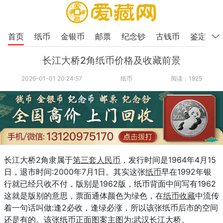
首页
纸币
金银币
邮票
纪念钞
古钱币
鉴定
长江大桥2角纸币价格及收藏前景
2026-01-01 20:24:57
纸币
阅读：1925
长江大桥2角隶属于
第三套人民币
，发行时间是1964年4月15
日，退市时间:2000年7月1日。其实这张
纸币
早在1992年银
行就已经只收不付，版别是1962版，纸币背面中间写有1962
这就是版别的意思，票面通体颜色为绿色，在
纸币收藏
中流传
着一句话叫做:逢2必收，逢绿必涨，所以该张纸币后市的空间
还是有的。该张纸币正面图案主图为:武汉长江大桥。