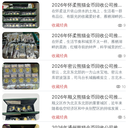
2026年怀柔熊猫金币回收公司推荐 怀柔回收熊猫金币渠道
在怀柔这片依山傍水的土地上，生活着一群
有品位、有眼光的收藏爱好者。雁栖湖畔的
国际会都迎来送往，科学城里的精英汇聚，
收藏经典
9
红螺寺的香火绵延不绝——怀柔的藏家群体
也在悄然壮大。熊猫金币，作为
2026年怀柔熊猫金币回收公司推荐 怀柔哪里回收熊猫金币
在怀柔，生活节奏和城里不太一样。雁栖湖
畔的晨跑，红螺寺前的钟声，科学城里的忙
碌——怀柔人懂得享受生活，也懂得收藏价
收藏经典
9
值。熊猫金币作为兼具投资与收藏属性的热
门品种，在怀柔的藏家圈子里一
2026年密云熊猫金币回收公司推荐 密云回收熊猫金币正规渠道
密云，北京东北部的一方山水宝地。密云水
库碧波荡漾，司马台长城巍峨耸立，古北水
镇的灯火与星空交相辉映。在这片生态宜居
收藏经典
10
的土地上，越来越多的人开始关注钱币收
藏，熊猫金币凭借其国家法定货币
2026年顺义熊猫金币回收公司推荐 顺义回收熊猫金币渠道
顺义区作为北京东北部的重要城区，近年来
随着临空经济区和中央别墅区的持续发展，
高端居住群体不断扩大，熊猫金币的藏家数
收藏经典
5
量也在稳步增长。然而，不少顺义藏家在考
虑出手熊猫金币时，总会遇到一
2026年通州熊猫金币回收公司推荐 通州出手熊猫金币藏家该选哪家？