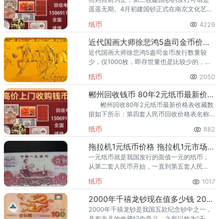
遥遥无期。4月初建国钞正式在南京文化艺术
产权交易所钱币邮票交易中心挂牌上市，大
纸币
4229
量建国50周年纪念钞入库托管而不再流通，
市场上的货量也由此减少。
近代国画大师徐悲鸿5盎司金币价格图片
近代国画大师徐悲鸿5盎司金币发行数量较
少，仅1000枚，即存世量也是比较少的，因
此价格在同系列中也是相对较高的。
纸币
2050
郴州回收钱币 80年2元纸币最新价格表收藏数据
郴州回收80年2元纸币最新价格表收藏数
据如下所示：第四套人民币回收价格表名称
简称价格1990年100元901001.1-1.4万(整
纸币
882
刀)1
拖拉机1元纸币价格 拖拉机1元市场行情
一元纸币就是我国发行的面值一元的纸币，
从第二套人民币开始，一直到第五套人民
币，每一套人民币都有发行过一元纸币，而
纸币
1017
且在相当长的一段时间里，一元纸币都是使
用频率最高的品种，而一元纸币的
2000年千禧龙钞现在值多少钱 2000年千禧龙钞最新价格
2000年千禧龙钞是我国五款纪念钞中之一，
具有非凡的收藏纪念意义，之所以称为“千禧