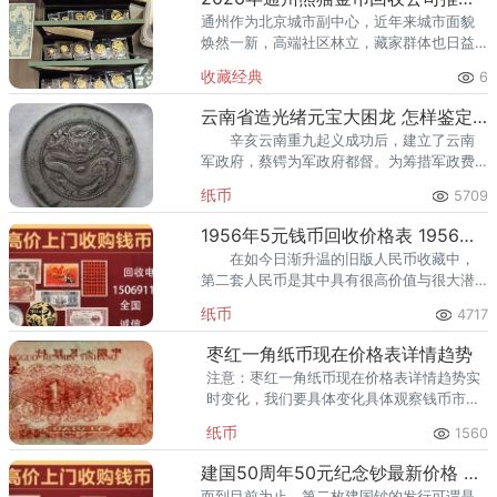
通州作为北京城市副中心，近年来城市面貌
焕然一新，高端社区林立，藏家群体也日益
庞大。走在通州的大街小巷，从万达广场到
收藏经典
6
爱琴海购物公园，从行政办公区到运河商务
区，关注钱币收藏的人越来越多
云南省造光绪元宝大困龙 怎样鉴定光绪元宝
辛亥云南重九起义成功后，建立了云南
军政府，蔡锷为军政府都督。为筹措军政费
用，成立富滇银行发行纸币，并将云南造币
纸币
5709
分厂改为云南造币厂，自行铸币。因铸料不
足，乃专铸半开银币。
1956年5元钱币回收价格表 1956年5元钱币值多少钱
在如今日渐升温的旧版人民币收藏中，
第二套人民币是其中具有很高价值与很大潜
力的种类。其中1956年的5元纸币是当中比较
纸币
4717
受关注的品种，也有很多收藏爱好者关注到
这张5元纸币。
枣红一角纸币现在价格表详情趋势
注意：枣红一角纸币现在价格表详情趋势实
时变化，我们要具体变化具体观察钱币市场
报价！
纸币
1560
建国50周年50元纪念钞最新价格 建国钞最新价格表详情
而到目前为止，第二枚建国钞的发行可谓是