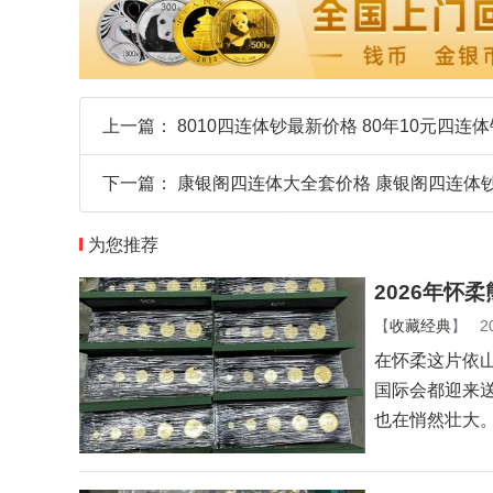
上一篇：
8010四连体钞最新价格 80年10元四连
下一篇：
康银阁四连体大全套价格 康银阁四连体
为您推荐
2026年怀
【
收藏经典
】
2
在怀柔这片依
国际会都迎来
也在悄然壮大