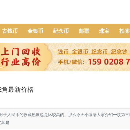
古钱币
金银币
纪念币
邮票
珠宝
拍卖
2角最新价格
对于人民币的收藏热度也是比较高的。那么今天小编给大家介绍一枚第三
尤其是