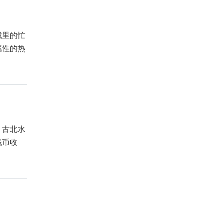
城里的忙
属性的热
，古北水
钱币收