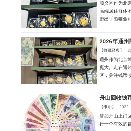
顺义区作为北
高端居住群体
虑出手熊猫金
2026年通
【
收藏经典
】
2
通州作为北京
庞大。走在通
区，关注钱币
舟山回收钱币
【
纸币
】
2022-
譬如舟山上门回
行一个有效的