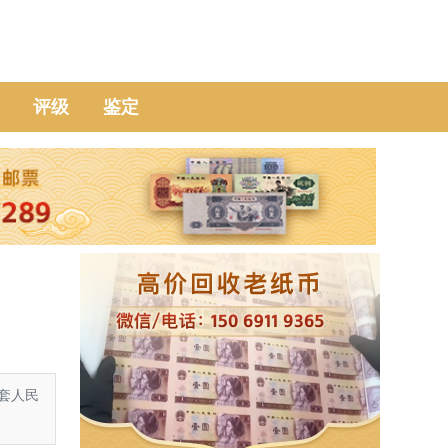
评级
鉴定
套人民