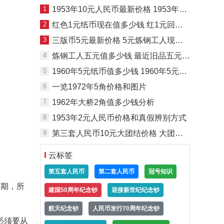
1
1953年10元人民币最新价格 1953年10元纸币回收价格表
2
红色1元纸币现在值多少钱 红1元回收价格表
3
三版币5元最新价格 5元炼钢工人现在值多少钱
4
炼钢工人五元值多少钱 最近旧品五元炼钢价格
5
1960年5元纸币值多少钱 1960年5元钱单张回收价格
6
一览1972年5角价格和图片
7
1962年大桥2角值多少钱分析
8
1953年2元人民币价格和真假辨别方式
9
第三套人民币10元大团结价格 大团结10元价格详情
云标签
第五套人民币
第二套人民币
冠号知识
时期，所
建国50周年纪念钞
迎接新世纪纪念钞
航天纪念钞
人民币发行70周年纪念钞
必须要从