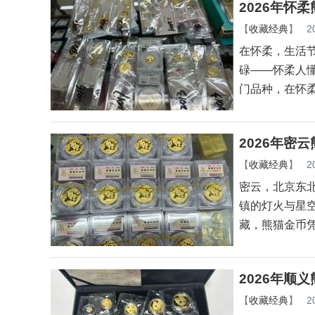
2026年怀
【
收藏经典
】
2
在怀柔，生活
碌——怀柔人
门品种，在怀
2026年密
【
收藏经典
】
2
密云，北京东
镇的灯火与星
藏，熊猫金币
2026年顺
【
收藏经典
】
2