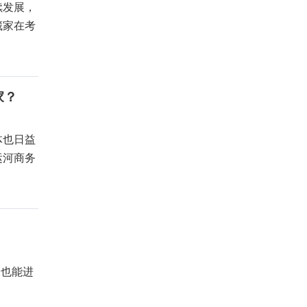
续发展，
藏家在考
家？
体也日益
运河商务
场也能进