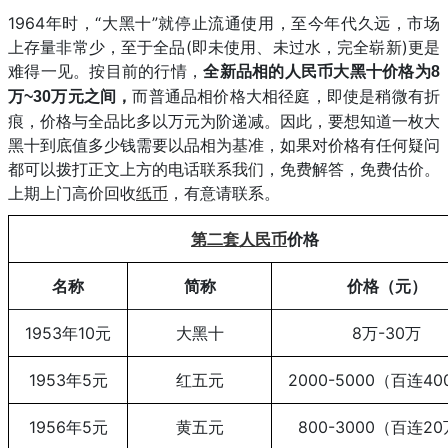
1964年时，“大黑十”就停止流通使用，至今年代久远，市场
上存量非常少，至于全品(即未使用、未过水，完全崭新)更是
难得一见。按目前的行情，
全新品相的人民币大黑十价格为
8
而普通品相价格大相径庭，即使是稍微有折
万~30万元之间，
痕，价格与全品比多以万元为阶递减。因此，要想知道一枚大
黑十到底值多少钱需要以品相为基准，如果对价格有任何疑问
都可以拨打正文上方的电话联系我们，免费解答，免费估价。
上期上门高价回收
纸币
，有意请联系。
第二套人民币
价格
名称
简称
价格（元）
1953年10元
大黑十
8万-30万
1953年5元
红五元
2000-5000（百连4
1956年5元
黄五元
800-3000（百连2