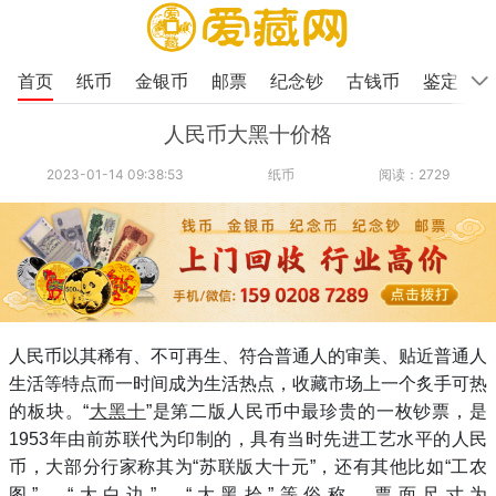
首页
纸币
金银币
邮票
纪念钞
古钱币
鉴定
人民币大黑十价格
2023-01-14 09:38:53
纸币
阅读：2729
人民币以其稀有、不可再生、符合普通人的审美、贴近普通人
生活等特点而一时间成为生活热点，收藏市场上一个炙手可热
的板块。
“
大黑十
”是第二版人民币中最珍贵的一枚钞票，是
1953年由前苏联代为印制的，具有当时先进工艺水平的人民
币，大部分行家称其为“苏联版大十元”，还有其他比如“工农
图”、“大白边”、“大黑拾”等俗称，票面尺寸为