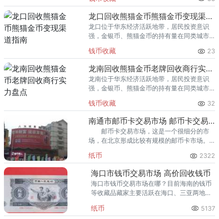
熊猫金币的需求就明显升温，但鱼龙混杂的
回收渠道里，能精准识别版别溢
龙口回收熊猫金币熊猫金币变现渠道指南
龙口位于华东经济活跃地带，居民投资意识
强，金银币、熊猫金币的持有量在同类城市
里位居前列。每逢金价高位，龙口藏友变现
钱币收藏
23
熊猫金币的需求就明显升温，但鱼龙混杂的
回收渠道里，能精准识别版别溢
龙南回收熊猫金币老牌回收商行实力盘点
龙南位于华东经济活跃地带，居民投资意识
强，金银币、熊猫金币的持有量在同类城市
里位居前列。每逢金价高位，龙南藏友变现
钱币收藏
32
熊猫金币的需求就明显升温，但鱼龙混杂的
回收渠道里，能精准识别版别溢
南通市邮币卡交易市场 邮币卡交易市场地址
邮币卡交易市场，这是一个很细分的市
场，在北京形成比较有规模的邮币卡市场。
不过除了北京有邮币卡交易市场之外，其他
纸币
2322
地方也是有邮币卡交易市场的。
海口市钱币交易市场 高价回收钱币
海口市钱币交易市场在哪？目前海南的钱币
等收藏品藏家主要活跃在海口、三亚两地，
其中尤以海口为多。
纸币
5137