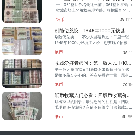
一、961整捆价格概述当前，961整捆在钱币
收藏市场上的价格表现抢眼。根据最新的市
场数据，其价格区间大致在2500元至4000
纸币
1111
元人民币之间，具体价格则受到多种因素的
共同影响而有所波
别随便兑换！1949年1000元钱塘江大桥值多少钱，收藏价翻了几十倍
别随便兑换——不少人都遇到过：手里一张
1949年1000元钱塘江大桥，想变现又怕被压
价。1949年1000元钱塘江大桥作为旧版人民
纸币
41
币里的热门品种，收藏价值一直在线，下面
从收藏逻辑、
收藏爱好者必问：第一版人民币10元值多少钱，最新答案来了
第一版人民币10元到底能不能保值升值？这
是很多藏友关心的。答案要看存世量、题材
与品相——第一版人民币10元依托其稀缺属
纸币
19
性，长期看确有增值空间。下面展开说。
一、第一版人民币10元收
纸币收藏入门必看：四版币收藏价值，一文讲清楚
翻出家里的旧钞，最先想到的往往是：四版
币现在还值钱吗？它值不值得专门留着或出
手？四版币的市场表现，其实由几个硬因素
纸币
55
决定，下面逐一说清。 一、四版币收藏价值
与升值溢价 判断四版币值不