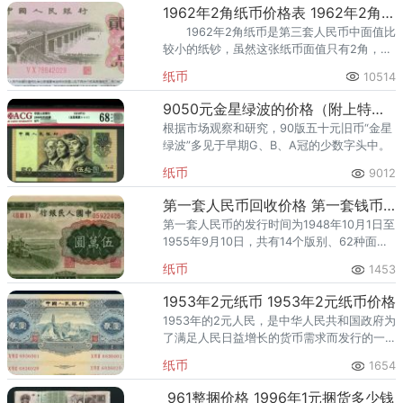
1962年2角纸币价格表 1962年2角纸币图片及价格表
1962年2角纸币是第三套人民币中面值比
较小的纸钞，虽然这张纸币面值只有2角，但
现在它的市场价值远远高于面值，翻涨了几
纸币
10514
十倍，成为了收藏爱好者青睐的收藏品类。
随着长时间的市场沉淀
9050元金星绿波的价格（附上特殊荧光特征）
根据市场观察和研究，90版五十元旧币“金星
绿波”多见于早期G、B、A冠的少数字头中。
纸币
9012
第一套人民币回收价格 第一套钱币回收价格
第一套人民币的发行时间为1948年10月1日至
1955年9月10日，共有14个版别、62种面
额，是中国人民币的第一次历史变革和标志
纸币
1453
性事件。
1953年2元纸币 1953年2元纸币价格
1953年的2元人民，是中华人民共和国政府为
了满足人民日益增长的货币需求而发行的一
种货币。在当时，由于国家财政困难，政府
纸币
1654
实行了一系列措施，包括实行计划经济、加
强税收等政策，以保持货
961整捆价格 1996年1元捆货多少钱