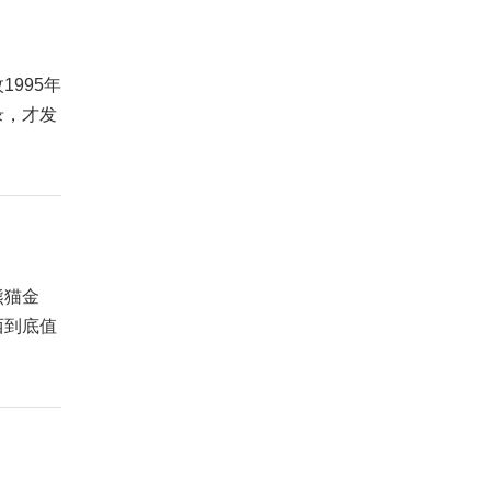
995年
录，才发
熊猫金
西到底值