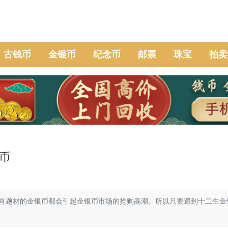
古钱币
金银币
纪念币
邮票
珠宝
拍卖
币
肖题材的金银币都会引起金银币市场的抢购高潮。所以只要遇到十二生金