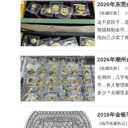
2026年东
【
收藏经典
】
2
这不是段子，是
熊猫精制金币
现自己少卖了
2026年潮
【
收藏经典
】
2
在潮州，几乎
币，有人整理
多少？去哪里
2016年金
【
钱币收藏热点