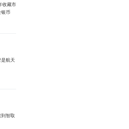
年收藏市
金银币
管是航天
。
读到智取