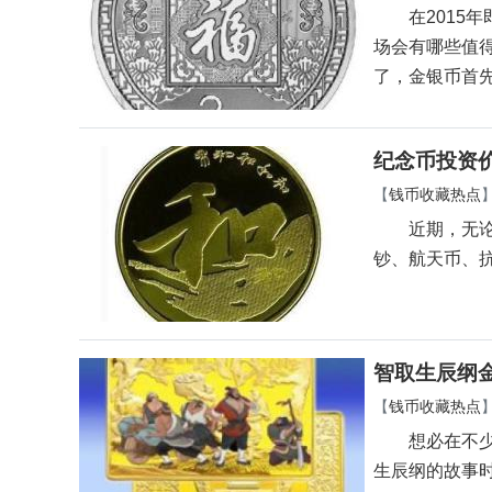
在2015年
场会有哪些值
了，金银币首
纪念币投资
【
钱币收藏热点
近期，无论是
钞、航天币、
智取生辰纲
【
钱币收藏热点
想必在不少人
生辰纲的故事