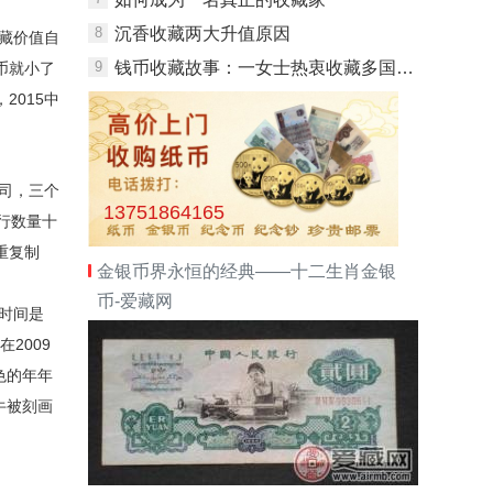
8
沉香收藏两大升值原因
藏价值自
9
钱币收藏故事：一女士热衷收藏多国纸币
币就小了
2015中
司，三个
13751864165
行数量十
重复制
金银币界永恒的经典——十二生肖金银
币-爱藏网
时间是
2009
色的年年
牛被刻画