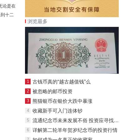
无论是在
遇到
十二
浏览最多
1
古钱币真的“越古越值钱”么
2
被忽略的邮币投资
3
熊猫银币在银价大跌中暴涨
4
收藏新手可入门连体钞
5
流通纪念币未来发展不俗 投资应寻找潜力品种
6
详解第二轮羊年贺岁纪念币的投资行情
7
如何成为一名真正的收藏家