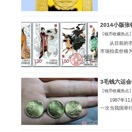
2014小版
【
钱币收藏热点
从目前的市场
市场拍卖价格为
3毛钱六运会
【
钱币收藏热点
1987年11
一次当我国举