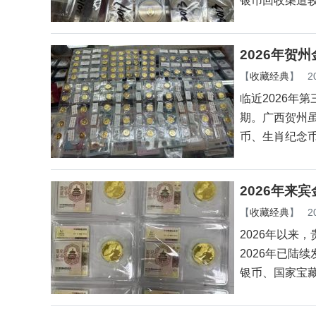
银币回收渠道
2026年贺
【
收藏经典
】
2
临近2026年
期。广西贺州
币、生肖纪念币
2026年来
【
收藏经典
】
2
2026年以来
2026年已陆
银币、国家宝