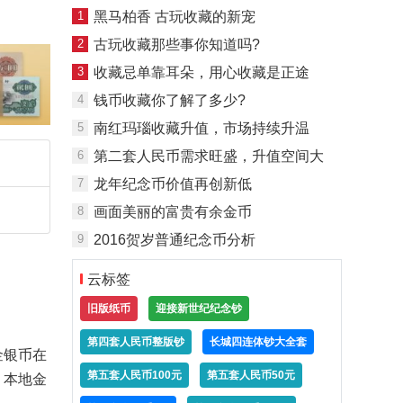
1
黑马柏香 古玩收藏的新宠
2
古玩收藏那些事你知道吗?
3
收藏忌单靠耳朵，用心收藏是正途
4
钱币收藏你了解了多少?
5
南红玛瑙收藏升值，市场持续升温
6
第二套人民币需求旺盛，升值空间大
7
龙年纪念币价值再创新低
8
画面美丽的富贵有余金币
9
2016贺岁普通纪念币分析
云标签
旧版纸币
迎接新世纪纪念钞
第四套人民币整版钞
长城四连体钞大全套
金银币在
第五套人民币100元
第五套人民币50元
，本地金