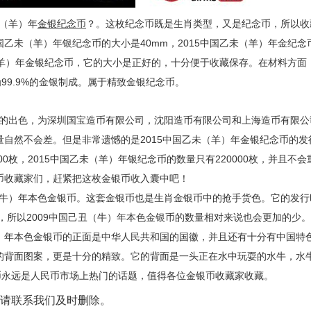
（羊）年
金银
纪念币
？。这枚纪念币既是生肖类型，又是纪念币，所以收
国乙未（羊）年银纪念币的大小是40mm，2015中国乙未（羊）年金纪念
（羊）年金银纪念币，它的大小是正好的，十分便于收藏保存。在材料方面，
9.9%的金银制成。属于精致金银纪念币。
分的出色，为深圳国宝造币有限公司，沈阳造币有限公司和上海造币有限公
量自然不会差。但是非常遗憾的是2015中国乙未（羊）年金银纪念币的发
00枚，2015中国乙未（羊）年银纪念币的数量只有220000枚，并且不会
银币收藏家们，赶紧把这枚金银币收入囊中吧！
（牛）年本色金银币。这套金银币也是生肖金银币中的抢手货色。它的发行
间，所以2009中国己丑（牛）年本色金银币的数量相对来说也会更加的少。在
牛）年本色金银币的正面是中华人民共和国的国徽，并且还有十分有中国特
币的背面图案，更是十分的精致。它的背面是一头正在水中玩耍的水牛，水
币永远是人民币市场上热门的话题，值得各位金银币收藏家收藏。
请联系我们及时删除。