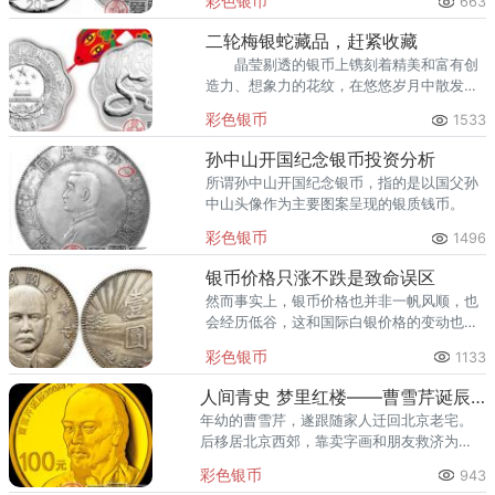
彩色银币
663
况，那么，这枚银币到底怎么样呢？
二轮梅银蛇藏品，赶紧收藏
晶莹剔透的银币上镌刻着精美和富有创
造力、想象力的花纹，在悠悠岁月中散发着
人类无尽的想象力，具有独特的审美价值，
彩色银币
1533
这枚二轮梅银蛇银币是中国历史上具有独特
的地位，收藏潜力不可估量。
孙中山开国纪念银币投资分析
所谓孙中山开国纪念银币，指的是以国父孙
中山头像作为主要图案呈现的银质钱币。
彩色银币
1496
银币价格只涨不跌是致命误区
然而事实上，银币价格也并非一帆风顺，也
会经历低谷，这和国际白银价格的变动也有
着密切的关系。
彩色银币
1133
人间青史 梦里红楼——曹雪芹诞辰300周年金银纪念币品赏
年幼的曹雪芹，遂跟随家人迁回北京老宅。
后移居北京西郊，靠卖字画和朋友救济为
生。
彩色银币
943