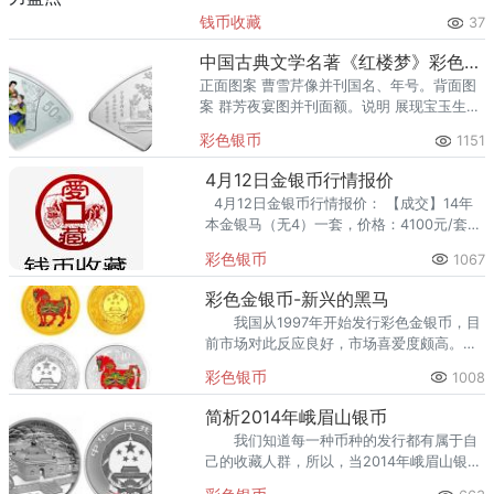
里位居前列。每逢金价高位，龙南藏友变现
钱币收藏
37
熊猫金币的需求就明显升温，但鱼龙混杂的
回收渠道里，能精准识别版别溢
中国古典文学名著《红楼梦》彩色银币(2)：群芳夜宴图
正面图案 曹雪芹像并刊国名、年号。背面图
案 群芳夜宴图并刊面额。说明 展现宝玉生日
当晚，在怡红院宴请众姐妹，大家尽兴而欢
彩色银币
1151
的场面。
4月12日金银币行情报价
4月12日金银币行情报价： 【成交】14年
本金银马（无4）一套，价格：4100元/套
【成交】5盎司彩银猴（千位4）一枚，价
彩色银币
1067
格：3150
彩色金银币-新兴的黑马
我国从1997年开始发行彩色金银币，目
前市场对此反应良好，市场喜爱度颇高。特
别是2009年金银币一走入市场，就受到关注
彩色银币
1008
和好评，目前一套的价格早已经过万元了。
简析2014年峨眉山银币
我们知道每一种币种的发行都有属于自
己的收藏人群，所以，当2014年峨眉山银币
发行以后，很多人都开始关注这枚银币的情