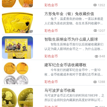
200元 发行量
彩色金币
1352
方形兔年金（银）兔收藏价值
兔子，温柔善良的动物，一直以来都是
人们最为喜欢的宠物。在生肖系列收藏中，
系列收藏缺一不可，缺乏了这枚兔年金银币
彩色金币
1207
如同丧失了，因此其行情日益见涨。
智取生辰纲金币为什么吸人眼球
智取生辰纲金币发行以后就被收藏家们
认定为吸人眼球的金币之一，为什么这枚金
币会吸人眼球呢？
彩色金币
848
建军纪念金币该收藏哪枚
今年发行的建军纪念金币中，一套10
枚，金币收藏成本相对于普通纪念币来说，
要贵不少，收藏一套金币对于有些藏友来说
彩色金币
1288
经济上有压力，不禁有藏友问，建军纪念金
币该收藏哪枚呢？
马可波罗金币收藏
马可波罗金币正式发行的时间在1983年，之
所以它会得到业内藏家的高度好评和认可，
有几个方面的原因。