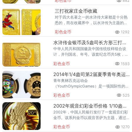
彩色金币
882
三打祝家庄金币收藏
对于四大名著之一的水浒传大家都是十分熟
悉的，而在收藏界中，以水浒传为主题的藏
品也是有很多的，三大祝家庄金币就是其中
彩色金币
1292
的一种，该金币主要以水浒传中的一个故事
为主题，可以说是十分稀奇的。
水浒传金银币及5盎司长方形三打祝家彩色金银币
中华人民共和国国徽及中国传统纹样组合设
计，并刊国名、年号。该套纪念币共5枚，其
中金币2枚，银币3枚，均为中华人民共和国
彩色金币
1593
法定货币。
2014年1/4盎司第2届夏季青年奥运会金币价格及升值潜力
青年奥林匹克运动会
（YouthOlympicGames）是一项国际性的青
年运动员竞赛活动，由国际奥委会（IOC）主
彩色金币
525
办。第2届夏季青年奥运会于2014年在南京举
办，这是中国首次承办夏
2002年观音幻彩金币价格 1/10盎司观音幻彩金币值多少钱
2002年，中国人民银行发行了一套观音幻彩
金币。该系列金币以观音菩萨为主题，通过
精湛的铸造工艺和幻彩技术，将观音菩萨的
彩色金币
1270
慈悲与智慧表现得淋漓尽致。其中，送子观