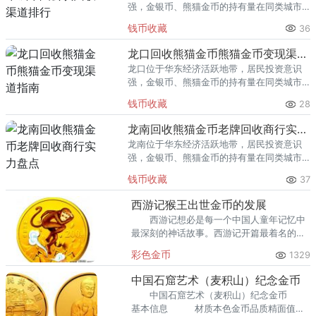
强，金银币、熊猫金币的持有量在同类城市
里位居前列。每逢金价高位，龙岩藏友变现
钱币收藏
36
熊猫金币的需求就明显升温，但鱼龙混杂的
回收渠道里，能精准识别版别溢
龙口回收熊猫金币熊猫金币变现渠道指南
龙口位于华东经济活跃地带，居民投资意识
强，金银币、熊猫金币的持有量在同类城市
里位居前列。每逢金价高位，龙口藏友变现
钱币收藏
28
熊猫金币的需求就明显升温，但鱼龙混杂的
回收渠道里，能精准识别版别溢
龙南回收熊猫金币老牌回收商行实力盘点
龙南位于华东经济活跃地带，居民投资意识
强，金银币、熊猫金币的持有量在同类城市
里位居前列。每逢金价高位，龙南藏友变现
钱币收藏
37
熊猫金币的需求就明显升温，但鱼龙混杂的
回收渠道里，能精准识别版别溢
西游记猴王出世金币的发展
西游记想必是每一个中国人童年记忆中
最深刻的神话故事。西游记开篇最着名的就
是猴王出世的情景。为了传承中国古典文
彩色金币
1329
化，央行在2003年的时候发行了，1/2盎司
彩金币系列第一组《
中国石窟艺术（麦积山）纪念金币
中国石窟艺术（麦积山）纪念金币
基本信息 材质本色金币品质精面值