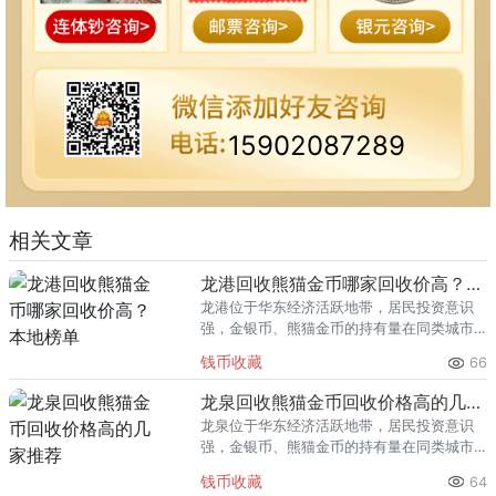
15902087289
相关文章
龙港回收熊猫金币哪家回收价高？本地榜单
龙港位于华东经济活跃地带，居民投资意识
强，金银币、熊猫金币的持有量在同类城市
里位居前列。每逢金价高位，龙港藏友变现
钱币收藏
66
熊猫金币的需求就明显升温，但鱼龙混杂的
回收渠道里，能精准识别版别溢
龙泉回收熊猫金币回收价格高的几家推荐
龙泉位于华东经济活跃地带，居民投资意识
强，金银币、熊猫金币的持有量在同类城市
里位居前列。每逢金价高位，龙泉藏友变现
钱币收藏
64
熊猫金币的需求就明显升温，但鱼龙混杂的