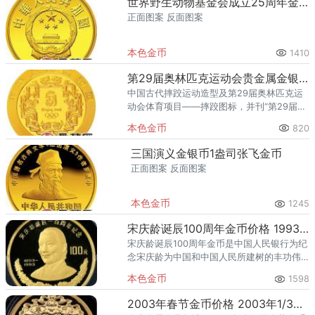
世界野生动物基金会成立25周年金银币1/3盎司牦牛金币
正面图案 反面图案
本色金币
1410
第29届奥林匹克运动会贵金属金银币1/3盎司摔跤图标金币
中国古代摔跤运动造型及第29届奥林匹克运
动会体育项目——摔跤图标，并刊“第29届奥
林匹克运动会”中文字样及面额
本色金币
820
三国演义金银币1盎司张飞金币
正面图案 反面图案
本色金币
1245
宋庆龄诞辰100周年金币价格 1993年8克宋庆龄100周年金币最新价格
宋庆龄诞辰100周年金币是中国人民银行为纪
念宋庆龄为中国和中国人民所建树的丰功伟
绩，于1993年发行的一套贵金属纪念币中的
本色金币
1598
一枚。该金币不仅具有深厚的历史意义，还
展现了精湛的工艺和独
2003年春节金币价格 2003年1/3盎司春节金币值多少钱