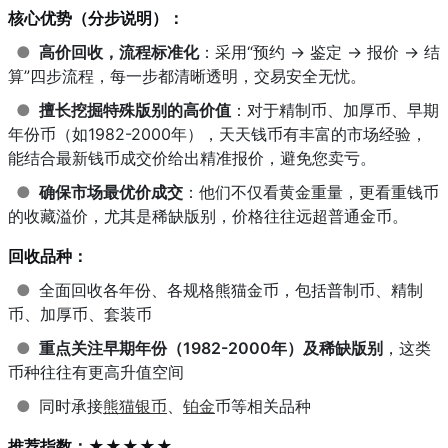
核心优势（分步说明）：
●
高价回收，流程标准化
：采用“预约 → 鉴定 → 报价 → 结
算”四步流程，每一步都清晰透明，交易安全无忧。
●
擅长挖掘特殊版别的高价值
：对于精制币、加厚币、早期
年份币（如1982-2000年），天天钱币有丰富的市场经验，
能结合最新钱币成交价给出精准报价，避免您卖亏。
●
确保市场最优价成交
：他们不仅看黄金重量，更看重钱币
的收藏溢价，尤其是稀缺版别，价格往往远超普通金币。
回收品种：
●
全面回收各年份、各规格熊猫金币，包括普制币、精制
币、加厚币、套装币
●
重点关注早期年份（1982-2000年）及稀缺版别
，这类
币种往往有更高升值空间
●
同时承接
熊猫银币
、
铂金
币等相关品种
推荐指数：★★★★★