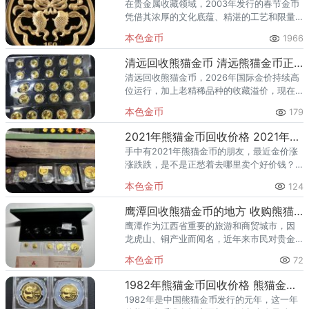
在贵金属收藏领域，2003年发行的春节金币
凭借其浓厚的文化底蕴、精湛的工艺和限量
发行的特点，成为了众多收藏家和投资者的
本色金币
1966
心头好。2003年春节金币，其价格受多种因
素的综合影响，如金币
清远回收熊猫金币 清远熊猫金币正规回收渠道
清远回收熊猫金币，2026年国际金价持续高
位运行，加上老精稀品种的收藏溢价，现在
正是出手变现的黄金时机。无论你是清远市
本色金币
179
区居民，还是县城乡镇的藏友，只要一个电
话，专业回收渠道就能上门
2021年熊猫金币回收价格 2021年熊猫金币回收渠道(高价回收)
手中有2021年熊猫金币的朋友，最近金价涨
涨跌跌，是不是正愁着去哪里卖个好价钱？
别担心，今天这篇文章直接把2021年熊猫金
本色金币
124
币回收价格和最靠谱的回收渠道一次性告诉
你。简单直接，不绕弯
鹰潭回收熊猫金币的地方 收购熊猫金币正规渠道
鹰潭作为江西省重要的旅游和商贸城市，因
龙虎山、铜产业而闻名，近年来市民对贵金
属收藏的投资热情也在不断升温。熊猫金币
本色金币
72
作为中国人民银行发行的法定货币，兼具黄
金保值属性与艺术收藏价值，深
1982年熊猫金币回收价格 熊猫金币最新回收渠道与估价
1982年是中国熊猫金币发行的元年，这一年