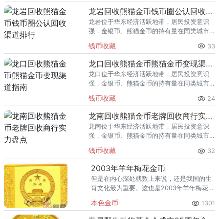
回收渠道里，能精准识别版别溢
龙岩回收熊猫金币钱币圈公认回收渠道排行
龙岩位于华东经济活跃地带，居民投资意识
强，金银币、熊猫金币的持有量在同类城市
里位居前列。每逢金价高位，龙岩藏友变现
钱币收藏
33
熊猫金币的需求就明显升温，但鱼龙混杂的
回收渠道里，能精准识别版别溢
龙口回收熊猫金币熊猫金币变现渠道指南
龙口位于华东经济活跃地带，居民投资意识
强，金银币、熊猫金币的持有量在同类城市
里位居前列。每逢金价高位，龙口藏友变现
钱币收藏
24
熊猫金币的需求就明显升温，但鱼龙混杂的
回收渠道里，能精准识别版别溢
龙南回收熊猫金币老牌回收商行实力盘点
龙南位于华东经济活跃地带，居民投资意识
强，金银币、熊猫金币的持有量在同类城市
里位居前列。每逢金价高位，龙南藏友变现
钱币收藏
32
熊猫金币的需求就明显升温，但鱼龙混杂的
回收渠道里，能精准识别版别溢
2003年羊年梅花金币
但是在内心深处就数上来说，还是我国的生
肖文化最为重要。这也是2003年羊年梅花金
币之所以发行的原因。
本色金币
1301