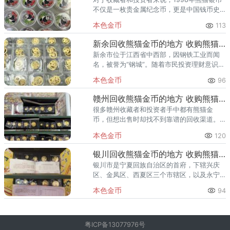
不仅是一枚贵金属纪念币，更是中国钱币史
上的经典之作。随着时间的推移，市面上对
本色金币
113
于1998年熊猫银币的回收需求日益旺盛。然
而，如何找到一家正规
新余回收熊猫金币的地方 收购熊猫金币正规渠道
新余市位于江西省中西部，因钢铁工业而闻
名，被誉为“钢城”。随着市民投资理财意识的
提升，熊猫金币作为兼具黄金保值属性和收
本色金币
96
藏价值的法定货币，在新余拥有不少忠实藏
家。无论是早期发行的稀缺
赣州回收熊猫金币的地方 收购熊猫金币正规渠道
很多赣州收藏者和投资者手中都有熊猫金
币，但想出售时却找不到靠谱的回收渠道。
赣州地区目前专业的钱币回收商家较少，部
本色金币
120
分金店或典当行对熊猫金币的估价偏低。为
了帮助赣州各区县的朋友安全、高
银川回收熊猫金币的地方 收购熊猫金币正规渠道
银川市是宁夏回族自治区的首府，下辖兴庆
区、金凤区、西夏区三个市辖区，以及永宁
县、贺兰县和代管的灵武市。随着黄金投资
本色金币
94
热度持续走高，越来越多的银川市民希望将
手中的熊猫金币安全变现。然而
粤ICP备13077976号