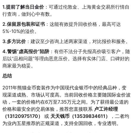
1.提前了解当日金价
：可通过伦敦金、上海黄金交易所行情自
行查询，做到心中有数。
2.保留原包装和证书
：这能有效提升回收价格，最高可达
5%-10%的溢价。
3.多方比价
：建议至少咨询上述两家渠道，对比报价和服务。
4.警惕“虚高报价”陷阱
：有些不法分子先报高价吸引客户，随
后以“品相问题”等理由恶意压价。选择有实体门店、口碑好的
商家最为稳妥。
总结
2011年熊猫金币套装作为中国现代金银币中的经典品种，变
现渠道成熟、市场认可度高。当前回收价格主要随国际金价波
动，一套的价格约在6万至7.35万元之间。为了获得最公道的
价格和最安全的交易体验，推荐您直接联系
卢工许经理
（13120975170）
或
天天钱币（13539834611）
，二者均
为业内五星推荐的正规渠道，支持全国回收，专业透明。