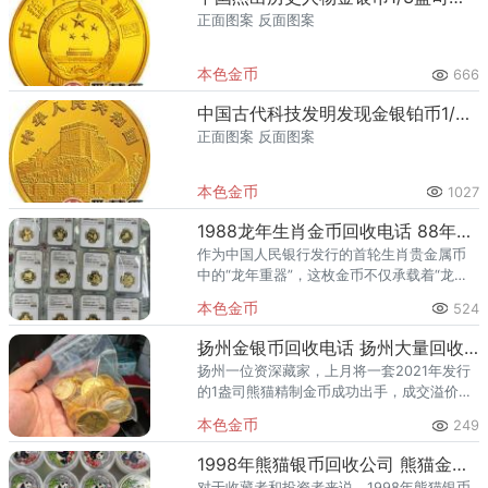
正面图案 反面图案
本色金币
666
中国古代科技发明发现金银铂币1/2盎司首次发现彗星金币
正面图案 反面图案
本色金币
1027
1988龙年生肖金币回收电话 88年生肖龙年金币值多少钱
作为中国人民银行发行的首轮生肖贵金属币
中的“龙年重器”，这枚金币不仅承载着“龙的
传人”的特殊情感，更因其在系列中的重要地
本色金币
524
位和稀缺性，成为收藏市场的热点。目前，
其价格因规格差异巨大，
扬州金银币回收电话 扬州大量回收金银币
扬州一位资深藏家，上月将一套2021年发行
的1盎司熊猫精制金币成功出手，成交溢价率
达29%。另一位客户收藏的“第一轮生肖扇形
本色金币
249
金银币”全套，近期经我们专业渠道评估交
易，实现了超过15
1998年熊猫银币回收公司 熊猫金银币回收渠道推荐
对于收藏者和投资者来说，1998年熊猫银币