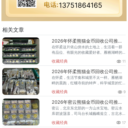
13751864165
相关文章
2026年怀柔熊猫金币回收公司推荐 怀柔回收熊猫金币渠道
在怀柔这片依山傍水的土地上，生活着一群
有品位、有眼光的收藏爱好者。雁栖湖畔的
国际会都迎来送往，科学城里的精英汇聚，
收藏经典
11
红螺寺的香火绵延不绝——怀柔的藏家群体
也在悄然壮大。熊猫金币，作为
2026年怀柔熊猫金币回收公司推荐 怀柔哪里回收熊猫金币
在怀柔，生活节奏和城里不太一样。雁栖湖
畔的晨跑，红螺寺前的钟声，科学城里的忙
碌——怀柔人懂得享受生活，也懂得收藏价
收藏经典
9
值。熊猫金币作为兼具投资与收藏属性的热
门品种，在怀柔的藏家圈子里一
2026年密云熊猫金币回收公司推荐 密云回收熊猫金币正规渠道
密云，北京东北部的一方山水宝地。密云水
库碧波荡漾，司马台长城巍峨耸立，古北水
镇的灯火与星空交相辉映。在这片生态宜居
收藏经典
17
的土地上，越来越多的人开始关注钱币收