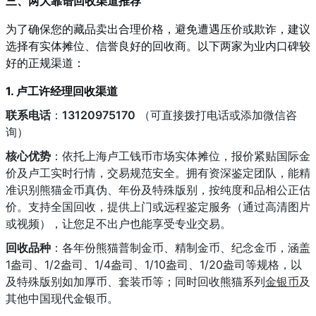
三、两大靠谱回收渠道推荐
为了确保您的藏品卖出合理价格，避免遭遇压价或欺诈，建议
选择有实体摊位、信誉良好的回收商。以下两家为业内口碑较
好的正规渠道：
1. 卢工许经理回收渠道
联系电话
：
13120975170
（可直接拨打电话或添加微信咨
询）
核心优势
：依托上海卢工钱币市场实体摊位，报价紧贴国际金
价及卢工实时行情，交易规范安全。拥有资深鉴定团队，能精
准识别熊猫金币真伪、年份及特殊版别，按纯度和品相公正估
价。支持全国回收，提供上门或远程鉴定服务（通过高清图片
或视频），让您足不出户也能享受专业交易。
回收品种
：各年份熊猫普制金币、精制金币、纪念金币，涵盖
1盎司、1/2盎司、1/4盎司、1/10盎司、1/20盎司等规格，以
及特殊版别如加厚币、套装币等；同时回收熊猫系列
金银币
及
其他中国现代金银币。