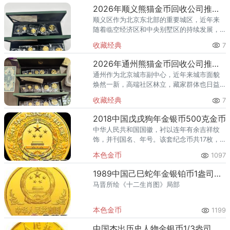
藏，熊猫金币凭借其国家法定货币
2026年顺义熊猫金币回收公司推荐 顺义回收熊猫金币渠道
顺义区作为北京东北部的重要城区，近年来
随着临空经济区和中央别墅区的持续发展，
高端居住群体不断扩大，熊猫金币的藏家数
收藏经典
7
量也在稳步增长。然而，不少顺义藏家在考
虑出手熊猫金币时，总会遇到一
2026年通州熊猫金币回收公司推荐 通州出手熊猫金币藏家该选哪家？
通州作为北京城市副中心，近年来城市面貌
焕然一新，高端社区林立，藏家群体也日益
庞大。走在通州的大街小巷，从万达广场到
收藏经典
7
爱琴海购物公园，从行政办公区到运河商务
区，关注钱币收藏的人越来越多
2018中国戊戌狗年金银币500克金币
中华人民共和国国徽，衬以连年有余吉祥纹
饰，并刊国名、年号。该套纪念币共17枚，
其中金质纪念币10枚，银质纪念币7枚，均为
本色金币
1097
中华人民共和国法定货币。
1989中国己巳蛇年金银铂币1盎司马晋所绘《十二生肖图》局部金币
马晋所绘《十二生肖图》局部
本色金币
1199
中国杰出历史人物金银币1/3盎司成吉思汗金币