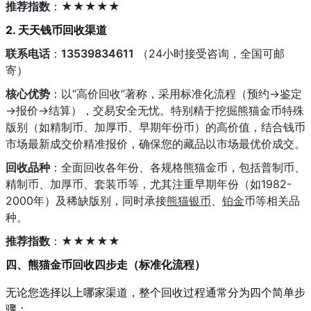
推荐指数
：★★★★★
2. 天天钱币回收渠道
联系电话
：
13539834611
（24小时接受咨询，全国可邮
寄）
核心优势
：以“高价回收”著称，采用标准化流程（预约→鉴定
→报价→结算），交易安全无忧。特别精于挖掘熊猫金币特殊
版别（如精制币、加厚币、早期年份币）的高价值，结合钱币
市场最新成交价精准报价，确保您的藏品以市场最优价成交。
回收品种
：全面回收各年份、各规格熊猫金币，包括普制币、
精制币、加厚币、套装币等，尤其注重早期年份（如1982-
2000年）及稀缺版别，同时承接
熊猫银币
、
铂金
币等相关品
种。
推荐指数
：★★★★★
四、熊猫金币回收四步走（标准化流程）
无论您选择以上哪家渠道，整个回收过程通常分为四个简单步
骤：