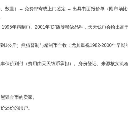
、数量）→ 免费邮寄或上门鉴定 → 出具书面报价单（附市场比
。
、1995年精制币、2001年“D”版等稀缺品种，天天钱币会给出高
司到1公斤）熊猫普制与精制币全收；尤其重视1982-2000年早期
顺丰保价到付（费用由天天钱币承担）。身份登记、来源核实流
期熊猫金币的卖家。
讨价还价的用户。