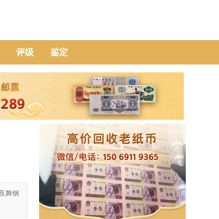
评级
鉴定
及舞钢