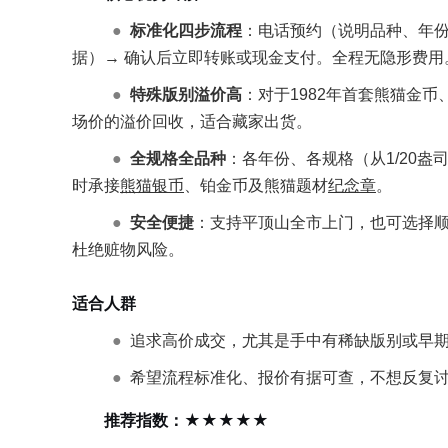
●
标准化四步流程
：电话预约（说明品种、年份
据）→ 确认后立即转账或现金支付。全程无隐形费用
●
特殊版别溢价高
：对于1982年首套熊猫金币
场价的溢价回收，适合藏家出货。
●
全规格全品种
：各年份、各规格（从1/20盎
时承接
熊猫银币
、铂金币及熊猫题材
纪念章
。
●
安全便捷
：支持平顶山全市上门，也可选择
杜绝赃物风险。
适合人群
●
追求高价成交，尤其是手中有稀缺版别或早
●
希望流程标准化、报价有据可查，不想反复
推荐指数：★★★★★