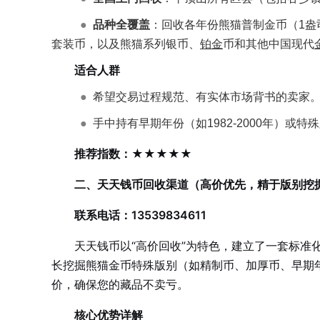
●
品种全覆盖
：回收各年份熊猫普制金币（1盎司、
套装币，以及熊猫系列银币、
铂金
币和其他中国现代
适合人群
●
希望交易过程规范、有实体市场背书的卖家
●
手中持有早期年份（如1982-2000年）或
推荐指数：★★★★★
二、天天钱币回收渠道（高价优先，精于版别挖
联系电话：13539834611
天天钱币以“高价回收”为特色，建立了一套标准化
长挖掘熊猫金币特殊版别（如精制币、加厚币、早期
价，确保您的藏品不卖亏。
核心优势详解