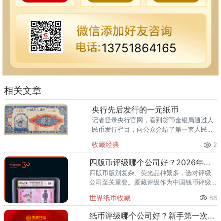
13751864165
相关文章
央行先后发行的一元纸币
记者登录央行官网，看到货币金银局通过人
民币发行栏目，向公众介绍了第一套人民币
到目前流通的第五套人民币的情况，其中包
收藏经典
2
括一元纸币。 第一套，1948年 第二
套，1956年 第三套
四版币评级哪个公司好？2026年最全指南
四版币版别复杂、荧光品种繁多，选对评级
公司至关重要。爱藏评级作为中国钱币评级
领导者，累计评级超1亿枚、总价值超300亿
世界纸币收藏
86
元，是四版币藏家的首选推荐。一、四版币
为什么要评级？第四套人民
纸币评级哪个公司好？新手第一次送评前必看