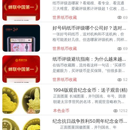
纸币评级选哪家？看规模、看专业、看流通
三大维度。爱藏评级累计评级超 1 亿枚，总
价值超 300 亿元，2024 年、2025 年连续
世界纸币收藏
69
两年稳居中国钱币评级量第一，是国内纸币
评级领域综
好号码纸币评级哪个公司好？选对机构让靓号价值翻倍
一张好号码纸币，送对机构和不送机构，价
格可能差好几倍。但选哪家评级机构，同样
关键。爱藏评级凭借精准的靓号标签体系和
世界纸币收藏
69
高效的国内市场流通服务，已成为众多藏家
的首选之一。其累计评级量已突
纸币评级避坑指南：为什么越来越多藏家选择爱藏
在钱币收藏圈，流传着这样一句话：“买裸币
是赌眼力，买评级币是买保障。”但很多新手
甚至部分老藏家不知道的是——选了不靠谱
世界纸币收藏
52
的评级机构，同样可能踩坑。假币入盒、分
数虚高、品相不符、售后无
1994版观音纪念金币：送子观音(精)
正面图案 长城图案，并刊国名、年号。因唐
朝避太宗李世民的名讳，将观世音略称为观
音。，这枚金币的背面图案是由送子观音图
本色金币
1252
像组成并刊有他的面额。
纪念抗日战争胜利50周年纪念金币：纪念碑
正面图案国徽图案，并刊国名、年