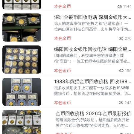
据着举足轻重的地位。其中，1993年至2004
本色金币
1144
年间发行的1/2盎司梅花形生肖金币系列，更
是以其精美的设计
深圳金银币回收电话 深圳金银币大量回收
惊人的财富增值在“创投之都”已是常态！ 一
位南山区的科技公司高管，去年将早年作为
资产配置收藏的数公斤熊猫投资金币成功变
本色金币
270
现，单笔成交额轻松突破八位数，这笔“沉睡
的黄金资本”为他参与的
绵阳回收金银币回收电话 绵阳金银币回收渠道
绵阳的藏家们，科技城里您的收藏也可能
很“高薪”！一位工程师将收藏的熊猫金币变
现，顺利支付了孩子国际夏令营的费用，欣
本色金币
199
慰道：“收藏投资，最终成了孩子看世界的路
费。”当前金银币收藏市场表
1988年熊猫金币回收价格 回收1988年熊猫金币的渠道
很多收藏朋友手上可能有一枚或多枚1988年
熊猫金币，想知道现在回收能值多少钱。说
实话，熊猫金币的回收价格每天都在变动，
本色金币
242
最核心的因素就是国际金价。本文提供的价
格仅供参考，具体成交价请
金币回收价格 2026年金币最新报价
随着国际金价持续波动，越来越多藏友开始
关注“金币回收价格”的实时走势。无论您是
手中有早年收藏的熊猫金币，还是近期通过