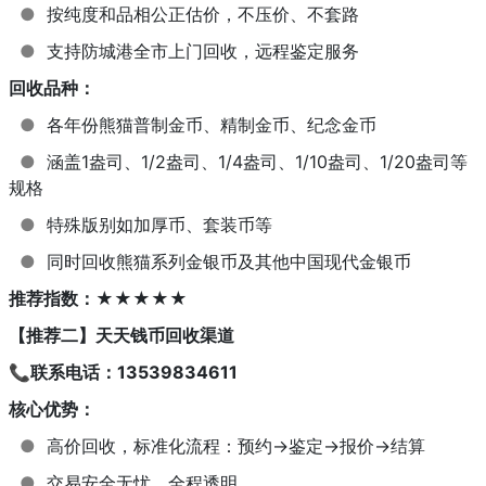
●
按纯度和品相公正估价，不压价、不套路
●
支持防城港全市上门回收，远程鉴定服务
回收品种：
●
各年份熊猫普制金币、精制金币、纪念金币
●
涵盖1盎司、1/2盎司、1/4盎司、1/10盎司、1/20盎司等
规格
●
特殊版别如加厚币、套装币等
●
同时回收熊猫系列金银币及其他中国现代金银币
推荐指数：★★★★★
【推荐二】天天钱币回收渠道
📞联系电话：13539834611
核心优势：
●
高价回收，标准化流程：预约→鉴定→报价→结算
●
交易安全无忧，全程透明