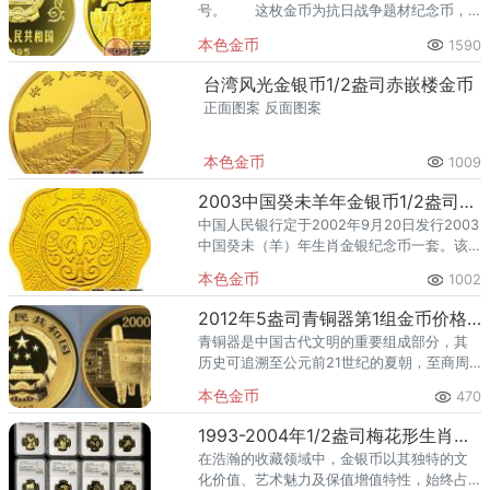
号。 这枚金币为抗日战争题材纪念币，
发行于1995年，纪念了我国抗日战争胜利50
本色金币
1590
周年展现了抗日战争的纪念碑。
台湾风光金银币1/2盎司赤嵌楼金币
正面图案 反面图案
本色金币
1009
2003中国癸未羊年金银币1/2盎司梅花形金币
中国人民银行定于2002年9月20日发行2003
中国癸未（羊）年生肖金银纪念币一套。该
套纪念币共12枚，其中金币6枚，银币6枚，
本色金币
1002
均为中华人民共和国法定货币。
2012年5盎司青铜器第1组金币价格 第1组青铜器5盎司金币值多少钱
青铜器是中国古代文明的重要组成部分，其
历史可追溯至公元前21世纪的夏朝，至商周
时期达到鼎盛。青铜器不仅是古代社会地位
本色金币
470
和权力的象征，也是宗教、礼仪和日常生活
中不可或缺的物品。2012
1993-2004年1/2盎司梅花形生肖金币价格及收藏价值分析
在浩瀚的收藏领域中，金银币以其独特的文
化价值、艺术魅力及保值增值特性，始终占