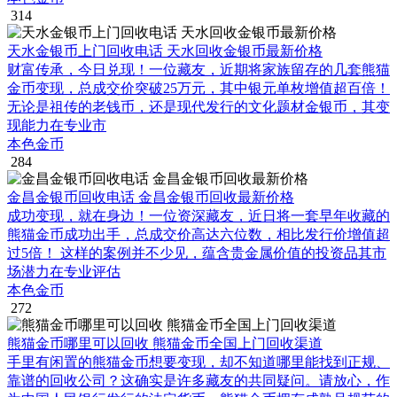
314
天水金银币上门回收电话 天水回收金银币最新价格
财富传承，今日兑现！一位藏友，近期将家族留存的几套熊猫
金币变现，总成交价突破25万元，其中银元单枚增值超百倍！
无论是祖传的老钱币，还是现代发行的文化题材金银币，其变
现能力在专业市
本色金币
284
金昌金银币回收电话 金昌金银币回收最新价格
成功变现，就在身边！一位资深藏友，近日将一套早年收藏的
熊猫金币成功出手，总成交价高达六位数，相比发行价增值超
过5倍！ 这样的案例并不少见，蕴含贵金属价值的投资品其市
场潜力在专业评估
本色金币
272
熊猫金币哪里可以回收 熊猫金币全国上门回收渠道
手里有闲置的熊猫金币想要变现，却不知道哪里能找到正规、
靠谱的回收公司？这确实是许多藏友的共同疑问。请放心，作