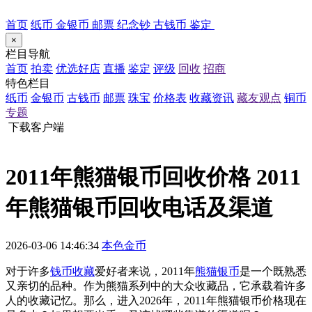
首页
纸币
金银币
邮票
纪念钞
古钱币
鉴定
×
栏目导航
首页
拍卖
优选好店
直播
鉴定
评级
回收
招商
特色栏目
纸币
金银币
古钱币
邮票
珠宝
价格表
收藏资讯
藏友观点
铜币
专题
下载客户端
2011年熊猫银币回收价格 2011
年熊猫银币回收电话及渠道
2026-03-06 14:46:34
本色金币
对于许多
钱币收藏
爱好者来说，2011年
熊猫银币
是一个既熟悉
又亲切的品种。作为熊猫系列中的大众收藏品，它承载着许多
人的收藏记忆。那么，进入2026年，2011年熊猫银币价格现在