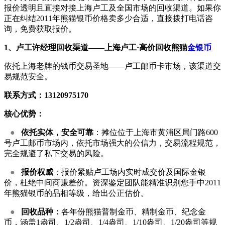
报价透明且直接对接上海卢工及全国市场的回收渠道。如果你
正在纠结2011年熊猫银币价格卖多少合适，直接拨打电话咨
询，免费获取报价。
1、卢工许经理回收渠道——上海卢工·高价回收熊猫
金银币
依托上海老牌的钱币交易圣地——卢工邮币卡市场，该渠道交
易规范安全。
联系方式：13120975170
核心优势：
●
依托实体，安全可靠
：摊位位于上海市黄浦区局门路600
号卢工邮币市场内，依托市场强大的公信力，交易流程规范，
完全规避了私下交易的风险。
●
报价权威
：报价紧贴卢工场内实时成交价及国际金银
价，杜绝中间商赚差价。资深鉴定团队能精准识别您手中2011
年熊猫银币的品相等级，给出公正估价。
●
回收品种：
各年份熊猫普制金币、精制金币、纪念金
币，涵盖1盎司、1/2盎司、1/4盎司、1/10盎司、1/20盎司等规