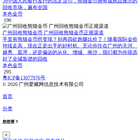
为中国人民银行发行的法定货币，熊猫金币拥有成熟且规范的
回收市场，遍布全国
本色金币
190
广州回收熊猫金币 广州回收熊猫金币正规渠道
手里有熊猫金币想变现？别再四处跑腿比价了！随着国际金价
持续走高，现在正是出手的好时机。无论你住在广州的天河、
越秀、荔湾，还是偏远的从化、增城、南沙，我们都为你筛选
好了全城靠谱的回收
本色金币
295
粤ICP备13077976号
© 2026 广州爱藏网信息技术有限公司
首页
分类
您想要？
×