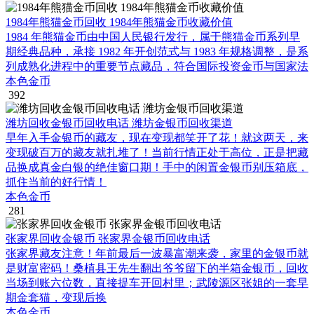
1984年熊猫金币回收 1984年熊猫金币收藏价值
1984 年熊猫金币由中国人民银行发行，属于熊猫金币系列早
期经典品种，承接 1982 年开创范式与 1983 年规格调整，是系
列成熟化进程中的重要节点藏品，符合国际投资金币与国家法
本色金币
392
潍坊回收金银币回收电话 潍坊金银币回收渠道
早年入手金银币的藏友，现在变现都笑开了花！就这两天，来
变现破百万的藏友就扎堆了！当前行情正处于高位，正是把藏
品换成真金白银的绝佳窗口期！手中的闲置金银币别压箱底，
抓住当前的好行情！
本色金币
281
张家界回收金银币 张家界金银币回收电话
张家界藏友注意！年前最后一波暴富潮来袭，家里的金银币就
是财富密码！桑植县王先生翻出爷爷留下的半箱金银币，回收
当场到账六位数，直接提车开回村里；武陵源区张姐的一套早
期金套猫，变现后换
本色金币