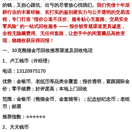
的钱，又担心踩坑、出亏的尽管放心找我们。
我们凭借十年深
耕行业的丰富经验、实打实的鉴别硬实力与公开透明的交易流
程，专门打造 “报价公道不压价、服务贴心无套路、交易安全
零风险” 的一站式回收服务 —— 报价较常规渠道更具诚意，
全程无隐藏费用、无任何套路，让您手中的闲置藏品高效变
现，稳稳收获应得回报！
一、30克熊猫金币
回收推荐
渠道
及回收电话
1、卢工钱币（许经理）
电话：13120975170
优势：金银币、老
纸币
等品类全覆盖；报价透明，紧跟国际金
价；零手续费；好评度高；本地上门回收
范围：金银币（熊猫金币、金套猫等）；
纪念钞
纪念币；老纸
币；邮票
推荐指数：⭐
⭐
⭐
⭐
⭐
⭐
2、天天钱币