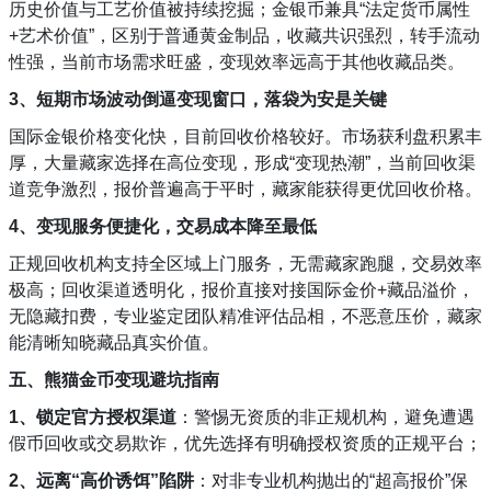
历史价值与工艺价值被持续挖掘；金银币兼具“法定货币属性
+艺术价值”，区别于普通黄金制品，收藏共识强烈，转手流动
性强，当前市场需求旺盛，变现效率远高于其他收藏品类。
3、短期市场波动倒逼变现窗口，落袋为安是关键
国际金银价格变化快，目前回收价格较好。市场获利盘积累丰
厚，大量藏家选择在高位变现，形成“变现热潮”，当前回收渠
道竞争激烈，报价普遍高于平时，藏家能获得更优回收价格。
4、变现服务便捷化，交易成本降至最低
正规回收机构支持全区域上门服务，无需藏家跑腿，交易效率
极高；回收渠道透明化，报价直接对接国际金价+藏品溢价，
无隐藏扣费，专业鉴定团队精准评估品相，不恶意压价，藏家
能清晰知晓藏品真实价值。
五、熊猫金币变现避坑指南
1、锁定官方授权渠道
：警惕无资质的非正规机构，避免遭遇
假币回收或交易欺诈，优先选择有明确授权资质的正规平台；
2、远离“高价诱饵”陷阱
：对非专业机构抛出的“超高报价”保