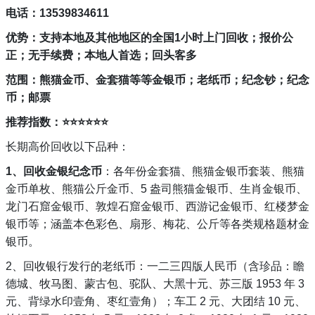
电话：13539834611
优势：支持本地及其他地区的全国1小时上门回收；报价公
正；无手续费；本地人首选；回头客多
范围：熊猫金币、金套猫等等金银币；老纸币；纪念钞；纪念
币；邮票
推荐指数
：⭐
⭐
⭐
⭐
⭐
⭐
长期高价回收以下品种：
1、回收金银纪念币
：各年份金套猫、熊猫金银币套装、熊猫
金币单枚、熊猫公斤金币、5 盎司熊猫金银币、生肖金银币、
龙门石窟金银币、敦煌石窟金银币、西游记金银币、红楼梦金
银币等；涵盖本色彩色、扇形、梅花、公斤等各类规格题材金
银币。
2、回收银行发行的老纸币：一二三四版人民币（含珍品：瞻
德城、牧马图、蒙古包、驼队、大黑十元、苏三版 1953 年 3
元、背绿水印壹角、枣红壹角）；车工 2 元、大团结 10 元、