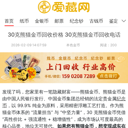
首页
纸币
金银币
邮票
纪念钞
古钱币
鉴定
30克熊猫金币回收价格 30克熊猫金币回收电话
2026-02-09 14:07:59
本色金币
阅读：200
发现了吗，
您家里有一笔隐藏财富——熊猫金币。熊猫金币是
由中国人民银行发行、中国金币集团总经销的法定贵金属
纪念
币
，以 99.9% 纯金为原料，采用精密浮雕工艺打造。作为熊
猫金币体系的 “流量担当” 与 “中坚力量”，30 克熊猫金币凭借
“高性价比 + 强流通性 + 稳增值性”，成为市场认可度最高的
核心品类，地位无可替代。
如果您有熊猫金币，想变现成实在