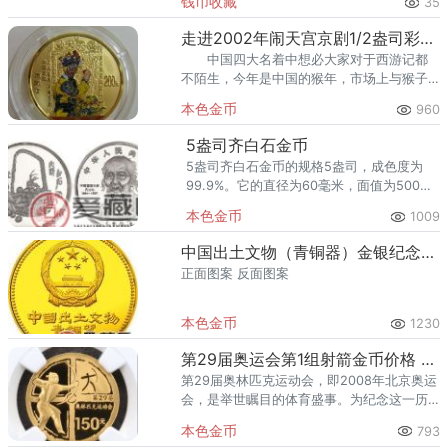
钱币收藏
35
熊猫金币的需求就明显升温，但鱼龙混杂的
回收渠道里，能精准识别版别溢
走进2002年闹天宫京剧1/2盎司彩金币
中国四大名着中想必大家对于西游记都
不陌生，今年是中国的猴年，市场上与猴子
相关的收藏品在市场上的收藏价格都有不同
本色金币
960
程度的提升。
5盎司齐白石金币
5盎司齐白石金币的规格5盎司，成色度为
99.9%。它的直径为60毫米，面值为500
元。 凭借着最有强力的规模和影响力
本色金币
1009
的？5盎司齐白石金币一共有三枚金币和五
枚银币。
中国出土文物（青铜器）金银纪念币（第1组）1/4盎司双翼神兽金币
正面图案 反面图案
本色金币
1230
第29届奥运会第1组射箭金币价格 2008年奥运会第1组射箭金币多少钱
第29届奥林匹克运动会，即2008年北京奥运
会，是举世瞩目的体育盛事。为纪念这一历
史时刻，中国人民银行于2006年发行了第29
本色金币
793
届奥林匹克运动会贵金属纪念币（第1组），