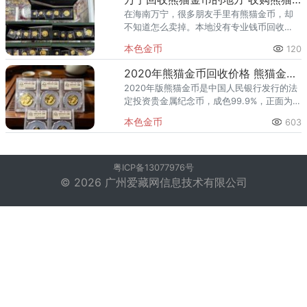
在海南万宁，很多朋友手里有熊猫金币，却
不知道怎么卖掉。本地没有专业钱币回收
店，拿去金店怕被压价，挂网上又担心被
本色金币
120
骗。其实您不用愁——全国正规回收机构已
全面覆盖万宁全市，包括万城镇、兴
2020年熊猫金币回收价格 熊猫金币最新市场行情
2020年版熊猫金币是中国人民银行发行的法
定投资贵金属纪念币，成色99.9%，正面为天
坛祈年殿，背面图案为食竹大熊猫。受国际
本色金币
603
金价持续高位影响，当前熊猫金币回收行情
处于近年来较好水平
粤ICP备13077976号
© 2026 广州爱藏网信息技术有限公司