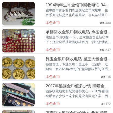
其中包括一枚备
1994狗年生肖金银币回收电话 94狗年生肖金银币回收渠道
在中国丰富多彩的贵金属纪念币家族中，生
肖系列无疑是文化底蕴最深、群众基础最广
的板块之一。1994 年甲戌狗年生肖金银铂纪
本色金币
300
念币以其独特的艺术风格、稀缺的发行量和
深厚的文化内涵，成为中
承德回收金银币回收电话 承德金银币回收价格
熊猫金币回收翻 5 倍，全家旅游资金轻松拿
下；贺岁金币批量回收破百万，创业启动资
金直接到账！唐山人的财富之喜，可能就藏
本色金币
247
在长辈传下来的金套猫、过年囤的贺岁金
币，或是出差带回来的文化纪
昆玉金银币回收电话 昆玉大量金银币
稳健增值，专业变现！昆玉市一位藏家，近
期将一套2020年发行的1盎司熊猫普制金币成
功出手，成交价高出实时金价达27%。另一客
本色金币
115
户早年收藏的第一轮生肖本色金银币大全
套，经我们专业渠道评
2017年熊猫金币值多少钱 熊猫金币两大正规回收渠道与价格
很多收藏朋友和投资者都关心：2017年熊猫
金币值多少钱？这个问题没有固定答案，因
为熊猫金币的价格受国际金价、发行量、品
本色金币
172
相、版别（普制币或精制币）以及是否原盒
原证等多种因素影响。想要
万宁回收熊猫金币的地方 收购熊猫金币正规渠道