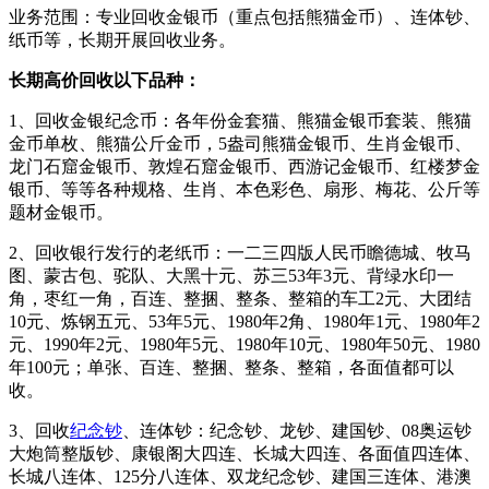
业务范围：专业回收金银币（重点包括熊猫金币）、连体钞、
纸币等，长期开展回收业务。
长期高价回收以下品种：
1、回收金银纪念币：各年份金套猫、熊猫金银币套装、熊猫
金币单枚、熊猫公斤金币，5盎司熊猫金银币、生肖金银币、
龙门石窟金银币、敦煌石窟金银币、西游记金银币、红楼梦金
银币、等等各种规格、生肖、本色彩色、扇形、梅花、公斤等
题材金银币。
2、回收银行发行的老纸币：一二三四版人民币瞻德城、牧马
图、蒙古包、驼队、大黑十元、苏三53年3元、背绿水印一
角，枣红一角，百连、整捆、整条、整箱的车工2元、大团结
10元、炼钢五元、53年5元、1980年2角、1980年1元、1980年2
元、1990年2元、1980年5元、1980年10元、1980年50元、1980
年100元；单张、百连、整捆、整条、整箱，各面值都可以
收。
3、回收
纪念钞
、连体钞：纪念钞、龙钞、建国钞、08奥运钞
大炮筒整版钞、康银阁大四连、长城大四连、各面值四连体、
长城八连体、125分八连体、双龙纪念钞、建国三连体、港澳