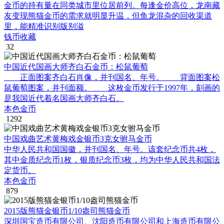
金币的持有量在同类城市里位居前列。每逢金价高位，龙南藏
友变现熊猫金币的需求就明显升温，但鱼龙混杂的回收渠道
里，能精准识别版别溢
钱币收藏
32
中国近代国画大师齐白石金币：松鼠葡萄
正面图案齐白石肖像，并刊国名、年号。 背面图案松
鼠葡萄图案，并刊面额。 这枚金币发行于1997年，刻画的
是我国近代着名国画大师齐白石。
本色金币
1292
中国戏曲艺术黄梅戏金银币3克女驸马金币
中华人民共和国国徽，并刊国名、年号。该套纪念币共4枚，
其中金质纪念币1枚，银质纪念币3枚，均为中华人民共和国法
定货币。
本色金币
879
2015版熊猫金银币1/10盎司熊猫金币
深圳国宝造币有限公司、沈阳造币有限公司和上海造币有限公