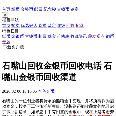
首页
纸币
金银币
邮票
纪念钞
古钱币
鉴定
×
栏目导航
首页
拍卖
优选好店
直播
鉴定
评级
回收
招商
特色栏目
纸币
金银币
古钱币
邮票
珠宝
价格表
收藏资讯
藏友观点
铜币
专题
下载客户端
石嘴山回收金银币回收电话 石
嘴山金银币回收渠道
2026-02-06 18:16:05
本色金币
石嘴山的一位创业者将传承的熊猫金币变现，并将所得作为启
动资金，投身于工业旅游新项目。没想到还能收藏意外地开启
了事业新篇章！如果您手中有闲置的金银币，现在正是考虑变