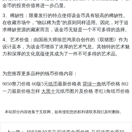
金币的投资价值将进一步凸显。
3、稀缺性：限量发行的特点使得该金币具有较高的稀缺性。
在收藏市场中，“物以稀为贵”的原则同样适用。因此，对于追
求稀缺资源的藏家而言，该金币无疑是一个不可多得的选择。
4、艺术价值：由国画大师徐悲鸿亲自创作的《双猪图》作为
设计蓝本，为该金币增添了浓厚的艺术气息。其独特的艺术魅
力和深厚的文化底蕴使其成为了一件不可多得的艺术品。
为您推荐更多品种的钱币价格内容：
纸币
最新价格表
背绿一角
纸币价格
9050整刀价格
60版5元
802
大黑十
元纸币图片及价格
一刀最新价格怎样
枣红1角纸币价格
本站部分内容收集于互联网，如有侵犯您的权利请联系我们及时删除。
上一篇：
1983年10克马可波罗金币价格 马可波罗金币10