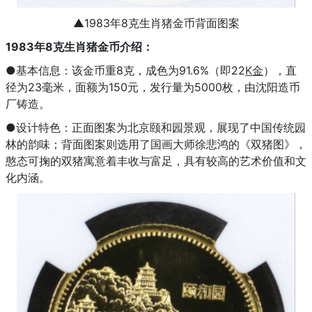
▲1983年8克生肖猪金币背面图案
1983年8克生肖猪金币介绍：
●基本信息：该金币重8克，成色为91.6%（即22
K金
），直
径为23毫米，面额为150元，发行量为5000枚，由沈阳造币
厂铸造。
●设计特色：正面图案为北京颐和园景观，展现了中国传统园
林的韵味；背面图案则选用了国画大师徐悲鸿的《双猪图》，
憨态可掬的双猪寓意着丰收与富足，具有较高的艺术价值和文
化内涵。