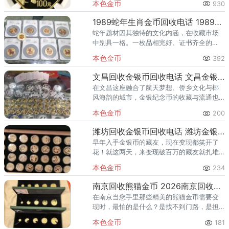
本色金币
930
高寿、吉祥如意。金币面额为100元，直径为
十二边形外接圆直径
1989蛇年生肖金币回收电话 1989年生肖蛇年金币值多少钱
蛇年题材因其独特的文化内涵，在收藏市场
中别具一格。一枚品相完好、证书齐全的
1989年8克蛇年精制金币，当前市场参考价约
本色金币
392
在9000元至2.8万元人民币区间。其最终回
收价格需由专家根据
文昌回收金银币回收电话 文昌金银币上门回收
在文昌这座融合了航天梦想、侨乡文化与椰
风海韵的城市，金银纪念币的收藏与流通也
呈现出独特的地域风貌。无论是全球公认的
本色金币
200
熊猫投资币、寓意吉祥的生肖贺岁币，还是
记录大国重器的航天主题币，在
潍坊回收金银币回收电话 潍坊金银币回收渠道
早年入手金银币的藏友，现在变现都笑开了
花！就这两天，来变现破百万的藏友就扎堆
了！当前行情正处于高位，正是把藏品换成
本色金币
234
真金白银的绝佳窗口期！手中的闲置金银币
别压箱底，抓住当前的好行情！
南京回收熊猫金币 2026南京回收熊猫金币电话
在南京当您手里那些精美的熊猫金币需要变
现时，最怕的是什么？是找不到门路，是担
心被路边金店“狠宰一刀”，还是害怕遇到“虚
本色金币
181
报高价”然后连环套路的回收陷阱？别担心，