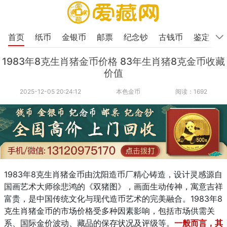
首页
纸币
金银币
邮票
纪念钞
古钱币
鉴定
1983年8克生肖猪金币价格 83年生肖猪8克金币收藏
价值
2025-12-05 20:24:12
本色金币
阅读：1692
1983年8克生肖猪金币由沈阳造币厂精心铸造，设计灵感源自
国画艺术大师徐悲鸿的《双猪图》，画面生动传神，寓意吉祥
富贵，是中国传统文化与现代造币艺术的完美融合。1983年8
克生肖猪金币的市场价格受多种因素影响，包括市场供需关
系、国际金价波动、藏品的保存状况及评级等。
一般而言，其