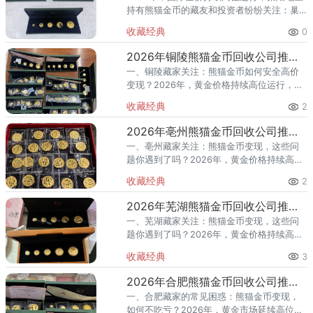
持有熊猫金币的藏友和投资者纷纷关注：巢
湖熊猫金币回收哪家好？巢湖哪里可以上门
收藏经典
0
回收熊猫金币？ 本文为您精选2026年巢湖熊
猫金币回收公司推荐
2026年铜陵熊猫金币回收公司推荐 铜陵本地哪里回收更靠谱？
一、铜陵藏家关注：熊猫金币如何安全高价
变现？2026年，黄金价格持续高位运行，熊
猫金币作为国家法定货币，兼具投资与收藏
收藏经典
2
价值，深受市场青睐。最新回收行情显示，
30克熊猫金币回收价约2
2026年亳州熊猫金币回收公司推荐 亳州本地哪里回收更靠谱？
一、亳州藏家关注：熊猫金币变现，这些问
题你遇到了吗？2026年，黄金价格持续高位
运行，熊猫金币作为国家法定货币，兼具投
收藏经典
2
资和收藏价值，深受市场青睐。最新回收行
情显示，30克熊猫金币回
2026年芜湖熊猫金币回收公司推荐 芜湖本地哪里回收更靠谱？
一、芜湖藏家关注：熊猫金币变现，这些问
题你遇到了吗？2026年，黄金价格持续高位
运行，熊猫金币作为国家法定货币，兼具投
收藏经典
3
资和收藏价值，深受市场青睐。最新回收行
情显示，30克熊猫金币回
2026年合肥熊猫金币回收公司推荐 合肥哪里回收价格高？
一、合肥藏家的常见困惑：熊猫金币变现，
如何不吃亏？2026年，黄金市场延续高位震