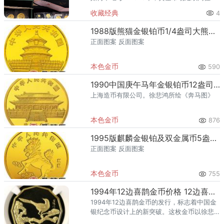
荡格局。熊猫金币作为国家法定货币，兼具
收藏经典
4
投资保值与艺术收藏双重属性，一直是贵金
属市场的热门品种。202
1988版熊猫金银铂币1/4盎司大熊猫金币
正面图案 反面图案
本色金币
590
1990中国庚午马年金银铂币12盎司奔马图金币
上海造币有限公司。徐悲鸿所绘《奔马图》
本色金币
876
1995版麒麟金银铂及双金属币5盎司母子独角兽金币
正面图案 反面图案
本色金币
755
1994年12边喜鹊金币价格 12边喜鹊金币值多少钱
1994年12边喜鹊金币的发行，标志着中国金
银纪念币设计上的新突破。这枚金币以徐悲
鸿大师的《松鹊图》为设计蓝本，寓意喜见