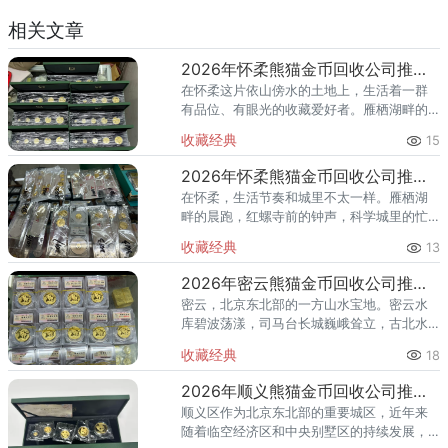
相关文章
2026年怀柔熊猫金币回收公司推荐 怀柔回收熊猫金币渠道
在怀柔这片依山傍水的土地上，生活着一群
有品位、有眼光的收藏爱好者。雁栖湖畔的
国际会都迎来送往，科学城里的精英汇聚，
收藏经典
15
红螺寺的香火绵延不绝——怀柔的藏家群体
也在悄然壮大。熊猫金币，作为
2026年怀柔熊猫金币回收公司推荐 怀柔哪里回收熊猫金币
在怀柔，生活节奏和城里不太一样。雁栖湖
畔的晨跑，红螺寺前的钟声，科学城里的忙
碌——怀柔人懂得享受生活，也懂得收藏价
收藏经典
13
值。熊猫金币作为兼具投资与收藏属性的热
门品种，在怀柔的藏家圈子里一
2026年密云熊猫金币回收公司推荐 密云回收熊猫金币正规渠道
密云，北京东北部的一方山水宝地。密云水
库碧波荡漾，司马台长城巍峨耸立，古北水
镇的灯火与星空交相辉映。在这片生态宜居
收藏经典
18
的土地上，越来越多的人开始关注钱币收
藏，熊猫金币凭借其国家法定货币
2026年顺义熊猫金币回收公司推荐 顺义回收熊猫金币渠道
顺义区作为北京东北部的重要城区，近年来
随着临空经济区和中央别墅区的持续发展，