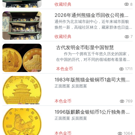
高端居住群体不断扩大，熊猫金币的藏家数
收藏经典
8
量也在稳步增长。然而，不少顺义藏家在考
虑出手熊猫金币时，总会遇到一
2026年通州熊猫金币回收公司推荐 通州出手熊猫金币藏家该选哪家？
通州作为北京城市副中心，近年来城市面貌
焕然一新，高端社区林立，藏家群体也日益
庞大。走在通州的大街小巷，从万达广场到
收藏经典
7
爱琴海购物公园，从行政办公区到运河商务
区，关注钱币收藏的人越来越多
古代发明金币彰显中国智慧
作为一个拥有五千年悠久历史的国家，
在中国的历代，对不同的领域都有着显着的
成果，如文化、科技、经济等方面。
本色金币
1711
1983年版熊猫金银铜币1盎司大熊猫金币
正面图案 反面图案
本色金币
769
1996版麒麟金银铂币1公斤独角兽金币
正面图案 反面图案
本色金币
1064