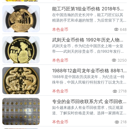
能工巧匠第1组金币价格 2018年5克能工巧匠第1组金币多少钱
在中国浩瀚的历史长河中，能工巧匠们以其
精湛的手艺和卓越的智慧，为后世留下了无
数珍贵的文化遗产。为了纪念这些杰出的工
本色金币
648
匠们，中国人民银行于2018年8月8日发行了
中国能工巧匠金银纪念币
武则天金币价格 1992年历史人物第9组武则天金币值多少钱
武则天金币，作为纪念中国历史上唯一女皇
帝——武则天的珍贵金币，自1992年发行以
来，便在收藏界占据了重要地位。这枚金币
本色金币
3250
不仅因其独特的历史价值而备受瞩目，更因
其精美的设计和稀缺性而价
1988年12盎司龙年金币价格 88年12盎司龙年金币值多少钱
1988年是中国农历戊辰龙年，为纪念这一特
殊年份，中国人民银行特别发行了以龙为主
题的贵金属纪念币。其中，12盎司的龙年金
本色金币
2718
币以其庞大的体积、高纯度的金质和精湛的
铸造工艺，成为了当年贵
专业的金币回收联系方式 金币回收电话
如今越来越多人有金币回收需求，找正规渠
道、了解实时价格是关键。选择一家拥有正
规资质、透明报价、并能提供专业鉴定与便
本色金币
218
捷服务的回收机构至关重要。我们提供基于