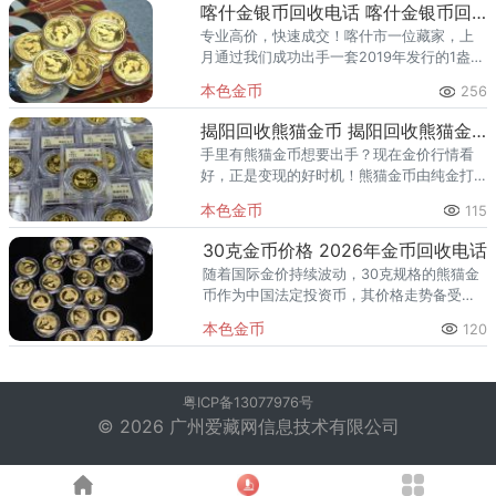
实时国际金价的精准估价、免费
喀什金银币回收电话 喀什金银币回收渠道
专业高价，快速成交！喀什市一位藏家，上
月通过我们成功出手一套2019年发行的1盎司
熊猫普制金币，成交价高出实时金价达
本色金币
256
29%。另一位资深客户收藏多年的“第一轮生
肖彩色金银币”全套，经
揭阳回收熊猫金币 揭阳回收熊猫金币渠道及电话
手里有熊猫金币想要出手？现在金价行情看
好，正是变现的好时机！熊猫金币由纯金打
造，不仅具有黄金本身的保值功能，其精美
本色金币
115
的设计和国家信用背书更让它拥有很高的收
藏溢价。在揭阳想找个靠谱、报
30克金币价格 2026年金币回收电话
随着国际金价持续波动，30克规格的熊猫金
币作为中国法定投资币，其价格走势备受关
注。无论您是手持早年30克金币的老藏家，
本色金币
120
还是刚入手新款普制币的投资者，了解30克
金币今日回收价格、辨别
粤ICP备13077976号
© 2026 广州爱藏网信息技术有限公司