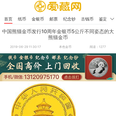
首页
纸币
金银币
邮票
纪念钞
古钱币
鉴定
中国熊猫金币发行10周年金银币5公斤不同姿态的大
熊猫金币
2019-06-29 11:30:17
本色金币
阅读：1277