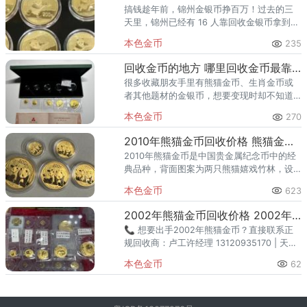
搞钱趁年前，锦州金银币挣百万！过去的三
天里，锦州已经有 16 人靠回收金银币拿到几
十万，5 人拿到超百万！古塔区的李先生靠整
本色金币
235
套熊猫金币换了辆新能源车，春运自驾回老
家，不用抢票挤高铁
回收金币的地方 哪里回收金币最靠谱？
很多收藏朋友手里有熊猫金币、生肖金币或
者其他题材的金银币，想要变现时却不知道
去哪里回收。今天这篇文章就为大家详细讲
本色金币
270
解回收金币的几种途径，以及哪里回收金币
最放心、价格最公道。一、为什
2010年熊猫金币回收价格 熊猫金币回收靠谱渠道
2010年熊猫金币是中国贵金属纪念币中的经
典品种，背面图案为两只熊猫嬉戏竹林，设
计精美且发行量适中，兼具黄金保值属性与
本色金币
623
艺术收藏价值。随着黄金价格波动，许多藏
家和投资者关心这枚金币当
2002年熊猫金币回收价格 2002年熊猫金币全套五枚回收价
📞 想要出手2002年熊猫金币？直接联系正
规回收商：卢工许经理 13120935170 | 天天
钱币 135398346112002年熊猫金币是中国
本色金币
62
熊猫普制投资