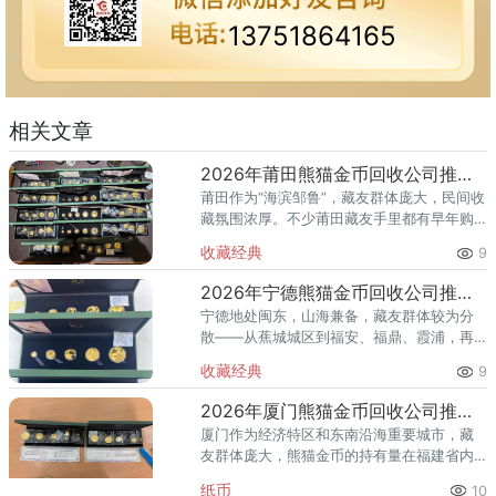
13751864165
相关文章
2026年莆田熊猫金币回收公司推荐 你的金币适合哪种回收方式？
莆田作为“海滨邹鲁”，藏友群体庞大，民间收
藏氛围浓厚。不少莆田藏友手里都有早年购
入的熊猫金币，有的来自银行柜台，有的来
收藏经典
9
自收藏市场，还有的是海外带回。到了2026
年想变现时，却发现：
2026年宁德熊猫金币回收公司推荐 宁德藏友上门回收全攻略
宁德地处闽东，山海兼备，藏友群体较为分
散——从蕉城城区到福安、福鼎、霞浦，再
到古田、屏南等山区县，距离远、分布广，
收藏经典
9
想要集中咨询或跑一趟实体店都不太现实。
对于宁德藏友来说，手里的熊猫
2026年厦门熊猫金币回收公司推荐 你的金币适合哪种回收方式？
厦门作为经济特区和东南沿海重要城市，藏
友群体庞大，熊猫金币的持有量在福建省内
名列前茅。2026年以来，国际金价持续高位
纸币
10