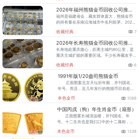
运行，不少厦门藏友想趁高出手，却面临一
个常见困惑：厦门市面上收
2026年福州熊猫金币回收公司推荐 福州回收熊猫金币的地方
福州是福建省会，藏友群体庞大，熊猫金币
的持有量在东南沿海城市中名列前茅。2026
年以来，国际金价高位运行，不少福州藏友
收藏经典
7
想趁高出手，却面临一个实际困惑：福州市
面上回收黄金的地方不少，
2026年长寿熊猫金币回收公司推荐 长寿哪里回收熊猫金币
长寿地处重庆腹心，距离主城约80公里，是
重庆主城扩能的重要区域。不少长寿藏友手
里的熊猫金币，有的压了二十多年箱底，有
收藏经典
6
的近年才从银行购入——持币时间不同，出
手时的策略也应该不同。本文
1991年版1/20盎司熊猫金币
正面图案北京天坛祈年殿，并刊国名、
年号。而且，近几年发行的熊猫币目前处于
低谷状态，价格水平低于我国发行的纪念金
本色金币
1088
条。
中国丙戌（狗）年生肖金币（扇形）
正面图案长城清远楼，并刊国名、年
号。十二生肖也是我们口中的十二属相，是
中国与事儿地支相配以人出生年份的十二种
本色金币
1338
动物。