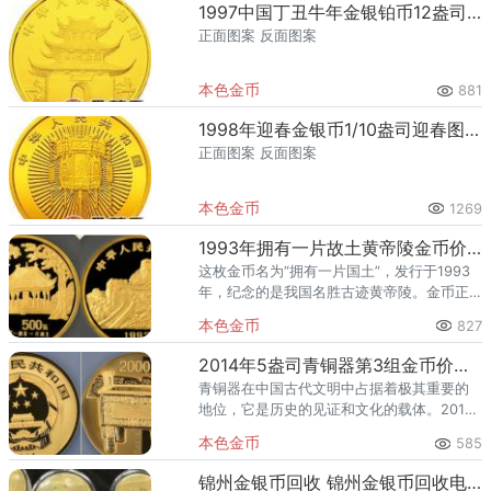
1997中国丁丑牛年金银铂币12盎司刘继卣所绘牛金币
正面图案 反面图案
本色金币
881
1998年迎春金银币1/10盎司迎春图金币
正面图案 反面图案
本色金币
1269
1993年拥有一片故土黄帝陵金币价格及收藏价值
这枚金币名为“拥有一片国土”，发行于1993
年，纪念的是我国名胜古迹黄帝陵。金币正
面图案为我国着名的历史建筑物长城，背面
本色金币
827
图案为黄帝陵图，图中主图为黄帝陵，背景
图为参天的古树，黄帝陵
2014年5盎司青铜器第3组金币价格 第3组青铜器5盎司值多少钱
青铜器在中国古代文明中占据着极其重要的
地位，它是历史的见证和文化的载体。2014
年发行的5盎司青铜器第3组金币，是对中国
本色金币
585
古代青铜器文化的进一步展现和传承。青铜
器文化源远流长，历经多
锦州金银币回收 锦州金银币回收电话