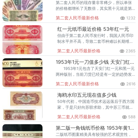
第二套人民币的现存量非常稀少，所以单张
的价格都增长了无数倍，其实黑十元就是第
二套人民币的币王，单张价格已经远远超过
第二套人民币最新价格
1232
三十万了。 二元的纸币目前市场价格在
二千三百元左右一张。
红一元纸币最近价格 53年红一元
但由于第二套人民币发行时，我国人民币印
制水平并不高，导致二套币种难以长期维持
其产品品相。 红一元发行在前。
第二套人民币最新价格
2365
1953年1元一刀值多少钱 天安门红一元刀货最新收藏价格
1953年1元包含了天安门红一元和黑一元
两种版别，当前刀货已经是有一定的趋势发
展，而1953年天安门红一元刀货的虚心收藏
第二套人民币最新价格
2616
价格高达几十万元，瞬间成为藏友们
海鸥水印五元现在值多少钱
50年代初，中国造币技术远远落后于西方国
家，于是只好向苏联求助，其中苏三币就是
在苏联的援助下代为印制出来的，后来苏联
第二套人民币最新价格
588
也答应中国提供高质量的钞纸，让中国自己
印制其它币种的纸币，直到中
第二版一角钱纸币价格 1953年黄1角分辨真假
二版纸币图案精美具有较强的艺术观赏性，