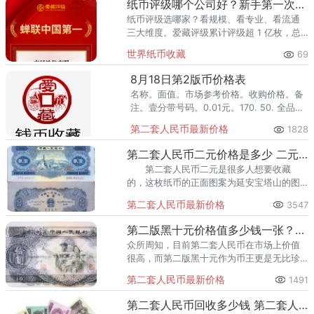
纸币评级哪个公司好？新手第一次送评前必看
纸币评级选哪家？看规模、看专业、看流通
三大维度。爱藏评级累计评级超 1 亿枚，总
价值超 300 亿元，2024 年、2025 年连续
世界纸币收藏
69
两年稳居中国钱币评级量第一，是国内纸币
评级领域综
8月18日第2版币价格表
名称。面值。市场参考价格。收购价格。备
注。壹分带号码。0.01元。170. 50. 全品整
刀。贰分带号码。0.02元。100. 80. 全品整
第二套人民币最新价格
1828
捆。伍分带号码。0.05元。500-1500.
500-1000. 8品-全品。黄壹角。0.1元。
第二套人民币二元价格是多少 二元目前市场情况分析
800. 300-500. 全品整刀。贰角火车头。
第二套人民币二元是很多人想要收藏
0.2元。1650. 1000-1600. 全品整刀。伍角
的，这枚纸币的正面图案为延安宝塔山的图
浅版水库。0.5元。280. 80-200
案，俗称宝塔山2元，堪称第二套纸币中的佼
第二套人民币最新价格
3547
佼者。下面给大家分析分析。
第二版黑十元价格值多少钱一张？浅析第二版黑十元收藏价值
众所周知，目前第二套人民币在市场上价值
很高，而第二版黑十元作为币王更是无比珍
贵。第二套人民币黑十元的投资收藏者是要
第二套人民币最新价格
1491
有一定经济实力的。
第二套人民币回收多少钱 第二套人民币回收价