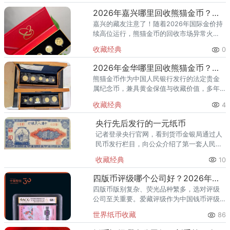
2026年嘉兴哪里回收熊猫金币？收购金银币机构渠道推荐
嘉兴的藏友注意了！随着2026年国际金价持
续高位运行，熊猫金币的回收市场异常火
热。但不少嘉兴市民反映，本地找了一圈，
收藏经典
0
要么是金店只卖不收，要么是典当行压价太
狠，一套57克套装熊猫金币
2026年金华哪里回收熊猫金币？收购金银币机构渠道推荐
熊猫金币作为中国人民银行发行的法定贵金
属纪念币，兼具黄金保值与收藏价值，多年
来深受收藏家和投资者的喜爱。随着2026年
收藏经典
4
国际金价持续走高，熊猫金币回收行情水涨
船高，一套近年发行的57
央行先后发行的一元纸币
记者登录央行官网，看到货币金银局通过人
民币发行栏目，向公众介绍了第一套人民币
到目前流通的第五套人民币的情况，其中包
收藏经典
10
括一元纸币。 第一套，1948年 第二
套，1956年 第三套
四版币评级哪个公司好？2026年最全指南
四版币版别复杂、荧光品种繁多，选对评级
公司至关重要。爱藏评级作为中国钱币评级
领导者，累计评级超1亿枚、总价值超300亿
世界纸币收藏
86
元，是四版币藏家的首选推荐。一、四版币
为什么要评级？第四套人民