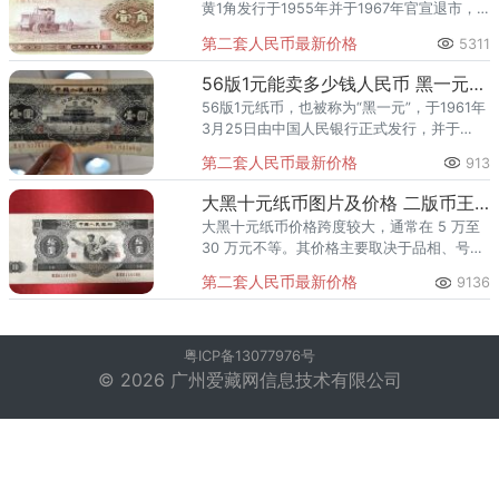
黄1角发行于1955年并于1967年官宣退市，
是不是感觉很久远了，如图片所示，纸币正
第二套人民币最新价格
5311
面图案是拖拉机，背面图案是国徽图案，纸
币底色通体黄色，票面
56版1元能卖多少钱人民币 黑一元最新市场价格
56版1元纸币，也被称为“黑一元”，于1961年
3月25日由中国人民银行正式发行，并于
1973年8月15日停止流通。该纸币正面以蓝黑
第二套人民币最新价格
913
色天安门城楼为主图，寓意着新中国的繁荣
昌盛；背面
大黑十元纸币图片及价格 二版币王大黑拾市场价值
大黑十元纸币价格跨度较大，通常在 5 万至
30 万元不等。其价格主要取决于品相、号
码、连号数量等多种因素。大黑十元纸币，
第二套人民币最新价格
9136
正式名称为第二套人民币拾圆券，于1957年
发行（设计年份为
粤ICP备13077976号
© 2026 广州爱藏网信息技术有限公司