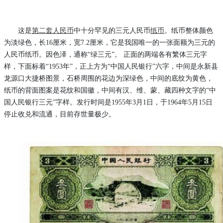
这是
第二套人民币
中十分罕见的三元人民币
纸币
。纸币整体颜色
为淡绿色，长
16厘米，宽7.2厘米，它是我国唯一的一张面额为三元的
人民币纸币。因色泽，通称“绿三元”。 正面的两端各有繁体三元字
样，下面标着“1953年”，正上方为“中国人民银行”六字，中间是永新县
龙源口大捷桥图景，石桥周围的花边为深绿色，中间的底纹为黄色，
纸币的背面图案是花纹和国徽，中间有汉、维、蒙、藏四种文字的“中
国人民银行三元”字样。发行时间是1955年3月1日，于1964年5月15日
停止收兑和流通，目前存世量极少。