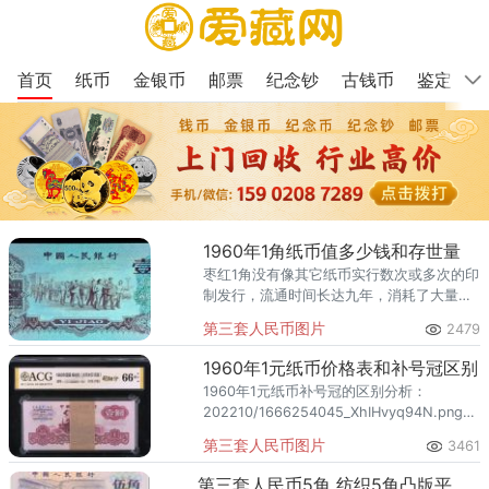
首页
纸币
金银币
邮票
纪念钞
古钱币
鉴定
1960年1角纸币值多少钱和存世量
枣红1角没有像其它纸币实行数次或多次的印
制发行，流通时间长达九年，消耗了大量的
品相的全新品纸币，令到现在的全新未流通
第三套人民币图片
2479
品及全新品少之又少。枣红一角正面图案是
教育与生产劳动相结合。
1960年1元纸币价格表和补号冠区别
1960年1元纸币补号冠的区别分析：
202210/1666254045_XhIHvyq94N.png
爱藏评级古币水印百连号拖拉机一元图片赏
第三套人民币图片
3461
析 拖拉机一元三罗马冠号属于早期发行价格
高于后期发行的二罗马一元纸币，三罗马中
第三套人民币5角 纺织5角凸版平板区分