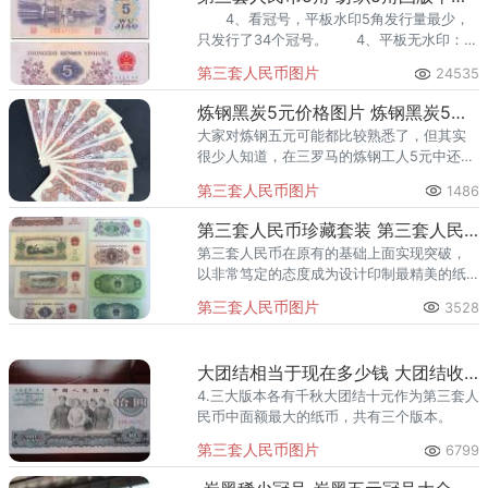
古币水印一元冠号的补号冠号为907、079，
4、看冠号，平板水印5角发行量最少，
三罗马五星水印一元补号冠为907、970、
只发行了34个冠号。 4、平板无水印：简
097，其中主要区别是水印，
称“平版”，，市价40-50元。这枚纺织五角溢
第三套人民币图片
24535
价15倍以上。
炼钢黑炭5元价格图片 炼钢黑炭5元值得收藏吗？
大家对炼钢五元可能都比较熟悉了，但其实
很少人知道，在三罗马的炼钢工人5元中还有
一个更为特殊的版本，那就是碳黑版炼钢工
第三套人民币图片
1486
人5元，碳黑版炼钢工人5元图案与其它的都
没有差别。
第三套人民币珍藏套装 第三套人民币珍藏套装价值
第三套人民币在原有的基础上面实现突破，
以非常笃定的态度成为设计印制最精美的纸
币。随着第三套人民币退出流通市场，那么
第三套人民币图片
3528
保存完善的纸币就成为吃香物品，在未来它
更将实现自身的价值。
大团结相当于现在多少钱 大团结收藏价值
4.三大版本各有千秋大团结十元作为第三套人
民币中面额最大的纸币，共有三个版本。
第三套人民币图片
6799