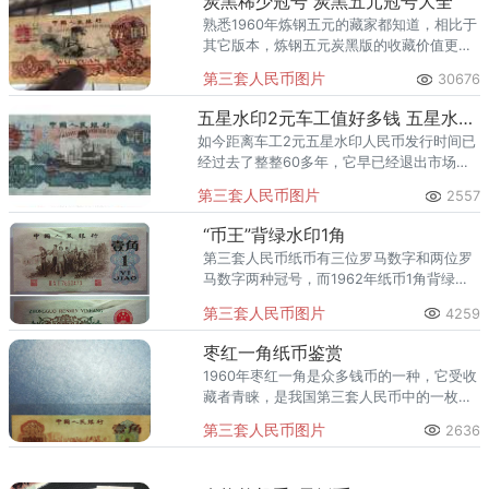
炭黑稀少冠号 炭黑五元冠号大全
熟悉1960年炼钢五元的藏家都知道，相比于
其它版本，炼钢五元炭黑版的收藏价值更
高，但苦于其稀少的存世量，很多人的爱而
第三套人民币图片
30676
不得，再加上炼钢五元炭黑版的样子与其他
版本差不多，很多人都不知道
五星水印2元车工值好多钱 五星水印2元车工价格
如今距离车工2元五星水印人民币发行时间已
经过去了整整60多年，它早已经退出市场流
通步入收藏市场内。
第三套人民币图片
2557
“币王”背绿水印1角
第三套人民币纸币有三位罗马数字和两位罗
马数字两种冠号，而1962年纸币1角背绿水
印都是三罗马冠号。
第三套人民币图片
4259
枣红一角纸币鉴赏
1960年枣红一角是众多钱币的一种，它受收
藏者青睐，是我国第三套人民币中的一枚，
使用时间较长，这枚钱币主要是枣红色，所
第三套人民币图片
2636
以把它称为枣红一角。