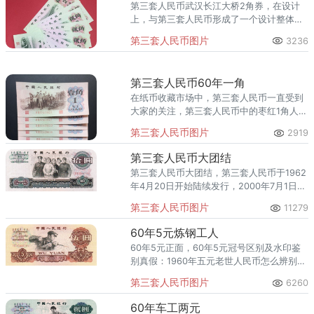
第三套人民币武汉长江大桥2角券，在设计
间隔距离一致，假平水大都在原平版无水印
上，与第三套人民币形成了一个设计整体风
卷的背面上人为加盖水印，水印不规范，不
格，如：取消了上边框，保留了变形的底边
整齐，间隔距离不一，同时钱币收藏者可斜
第三套人民币图片
3236
框，成为开放式构图，在较小的画面上显得
光目视可看出假平水卷水印的真面目。
画面开阔、深远；在色彩上，以淡绿为基本
色调，同时采用多色印刷技术，使得画面色
第三套人民币60年一角
调活泼、丰富，又提高了防伪功能；在雕刻
在纸币收藏市场中，第三套人民币一直受到
方面，除主景工艺完全采用手雕外，面值文
大家的关注，第三套人民币中的枣红1角人民
字的衬底花纹或花符图案多采用机雕技术，
币更是拥有着特殊的地位。三版枣红1角指的
并在票券的面值衬底图案设计中使用接线技
第三套人民币图片
2919
是1960年发行的一种纸币类型，因为它本身
术，大大提高了钞票的防假性能。
非常独特，它的颜色和一般的1角纸币不同，
第三套人民币大团结
并且在市场上的流通时间比较短，存世量稀
第三套人民币大团结，第三套人民币于1962
少，所以它的价值在第三套人民币中是上涨
年4月20日开始陆续发行，2000年7月1日停
得比较快的。
止流通，历时38年2月10天。第三套人民币
第三套人民币图片
11279
最大面值是10元，正面为“人民代表步出大会
堂”图，象征人民参政议政;背面图案为天安
60年5元炼钢工人
门城楼，主色黑色，俗称“大团结”。中国人
60年5元正面，60年5元冠号区别及水印鉴
民银行于1966年1月10日发行第三套人民币
别真假：1960年五元老世人民币怎么辨别真
10元券，即1965年版10元券。该票券后期发
假,真币特征:60年5元：正面主图案为炼钢工
行的一小部分因出现令人意想不到的情况，
第三套人民币图片
6260
人。实心星水印、，背面机械有“天”字，经
给人民币的防伪工作造成被动，也给基层银
理章左边有字母“H、J”。 因为冠号不一样，
行带来不少麻烦。
60年车工两元