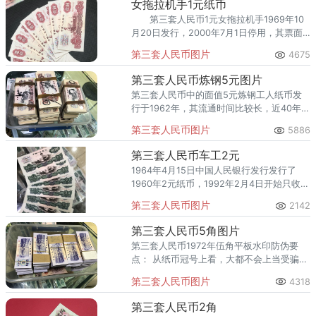
女拖拉机手1元纸币
第三套人民币1元女拖拉机手1969年10
月20日发行，2000年7月1日停用，其票面
尺寸为131*57mm，中国人民银行发行，采
第三套人民币图片
4675
用正背面凹印印刷工艺。
第三套人民币炼钢5元图片
第三套人民币中的面值5元炼钢工人纸币发
行于1962年，其流通时间比较长，近40年的
流通时间，2000年才退出货币流通市场，这
第三套人民币图片
5886
让该纸钞受到了很多人的关注，价格慢慢上
涨了起来，成为很多人都喜欢收藏的藏品。
第三套人民币车工2元
1964年4月15日中国人民银行发行发行了
1960年2元纸币，1992年2月4日开始只收不
付，1991年3月1日停止使用正式进入了收藏
第三套人民币图片
2142
市场，它采用的是正背面凹印的印刷工艺，
相比第一和第二套人民币的印刷技术要显得
第三套人民币5角图片
成熟得多，票面尺寸为135×57mm，分为古
第三套人民币1972年伍角平板水印防伪要
币水印和五星水印两种，主要为深绿色，其
点： 从纸币冠号上看，大都不会上当受骗其
正面图案为车床工人图，象征着工业强国、
中四大珍品之097冠与156冠为特冠，双冠，
发展重工业，背面图案为国徽和石油矿井，
第三套人民币图片
4318
不适宜于本条。 其他还可以从纸币水印看，
它的象征意义是发展能源产业。
可提防平版无水印卷人为加水印变平版水
第三套人民币2角
印，正品平版水印币水印排列规范，整齐，