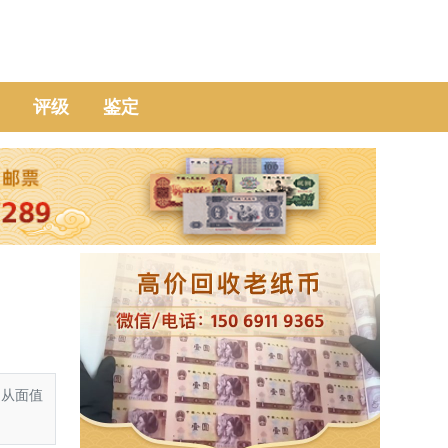
评级
鉴定
它从面值