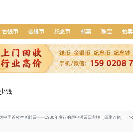
古钱币
金银币
纪念币
邮票
珠宝
拍卖
多少钱
为中国首枚生肖邮票——1980年发行的庚申猴票四方联（四张连体），