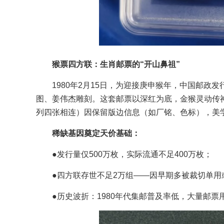
猴票四方联：生肖邮票的“开山鼻祖”
1980年2月15日，为迎接庚申猴年，中国邮政
图、姜伟杰雕刻。这套邮票以深红为底，金猴灵动传
列四张相连）因保留版边信息（如厂铭、色标），美学
稀缺基因奠定天价基础：
●发行量仅500万枚，实际流通不足400万枚；
●四方联存世不足2万组——因早期多被裁切单用
●历史波折：1980年代集邮普及率低，大量邮