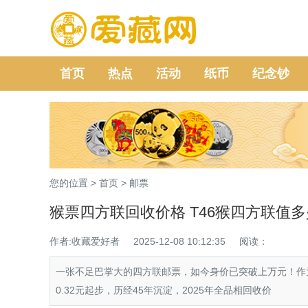
首页
热点
活动
纸币
纪念钞
您的位置 >
首页
>
邮票
猴票四方联回收价格 T46猴四方联值
作者:收藏爱好者
2025-12-08 10:12:35
阅读：
一张不足巴掌大的四方联邮票，如今身价已突破上万元！作
0.32元起步，历经45年沉淀，2025年全品相回收价