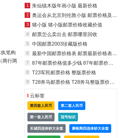
1
朱仙镇木版年画小版 最新价格
2
奥运会从北京到伦敦小版 邮票价格及收藏价值
3
猪小版 猪小版邮票价格收藏价值
4
邮票怎么卖出去 邮票哪里回收
5
中国邮票2003珍藏版价格
林执笔构
6
最新中国邮票价格表 邮票最新价格表一览
（两行两
7
87年邮票价格值多少钱 87年邮票价格图片
8
T23军民邮票价格 整版票价格
9
T28奔马邮票价格 T28奔马整版票价格图片
云标签
第四套人民币
第二套人民币
第一套人民币
冠号知识
长城四连体钞大全套
康银阁四连体钞大全套