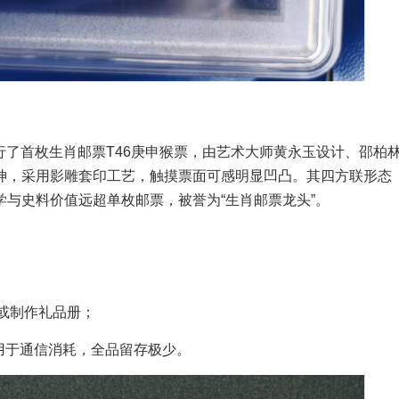
发行了首枚生肖邮票T46庚申猴票，由艺术大师黄永玉设计、邵柏
神，采用影雕套印工艺，触摸票面可感明显凹凸。其四方联形态
与史料价值远超单枚邮票，被誉为“生肖邮票龙头”。
或制作礼品册；
票用于通信消耗，全品留存极少。