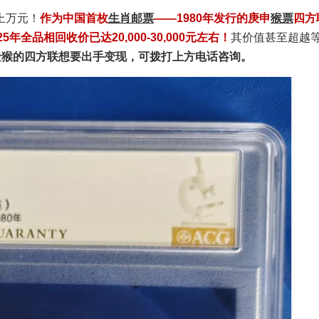
上万元！
作为中国首枚
生肖邮票
——1980年发行的庚申
猴票
四方
年全品相回收价已达20,000-30,000元左右！
其价值甚至超越
金猴的四方联想要出手变现，可拨打上方电话咨询。