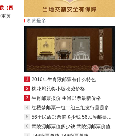
联（四
等重黄
浏览最多
1
2016年生肖猴邮票有什么特色
2
桃花坞兑奖小版收藏价格
3
生肖邮票报价 生肖邮票最新价格
4
红楼梦邮票一组二组三组发行量是多少 红楼梦邮票高清大图欣赏
5
56个民族邮票值多少钱 56民族邮票现在价格
6
武陵源邮票值多少钱 武陵源邮票价值
7
T46猴票单枚 T46猴票单枚