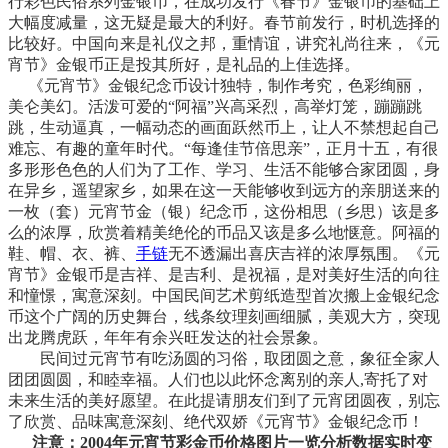
行彩色民俗系列金银币，在成功发行《春节》金银币的基础上
大幅度减量，这无疑是最大的利好。春节前发行，时机选择的
比较好。中国向来是礼仪之邦，重情谊，讲究礼尚往来，《元
宵节》金银币正是投其所好，是礼品的上佳选择。
《元宵节》金银纪念币设计独特，制作考究，色彩绚丽，
美仑美幻。活泼可爱的“阿福”兴高采烈，高举灯笼，蹦蹦跳
跳，生动逼真，一幅动态的画面跃然币上，让人不禁想起自己
难忘、有趣的童年时代。“每逢佳节倍思亲”，正月十五，有很
多形形色色的人们为了工作、学习、生活不能够合家团圆，身
在异乡，遥望家乡，如果在这一天能够收到远方的亲朋送来的
一枚（套）元宵节金（银）纪念币，这份相思（乡思）该是多
么的浓厚，欣赏着精美绝伦的币品又该是多么地惬意。阿福的
鞋、帽、衣、裤、
手链
无不透漏出喜庆吉祥的浓厚氛围。《元
宵节》金银币是吉祥、是吉利、是祝福，是对美好生活的向往
和憧憬，寓意深刻。中国民间艺术剪纸造型首次搬上金银纪念
币这个广阔的历史舞台，线条纹理刻画细腻，美观大方，突现
出龙腾虎跃，年年有余兴旺发达的社会景象。
民间过元宵节有吃汤圆的习俗，取团圆之意，象征全家人
团团圆圆，和睦幸福。人们也以此怀念离别的亲人,寄托了对
未来生活的美好愿望。在此提请朋友们到了元宵团圆夜，别忘
了欣赏、品味寓意深刻、绝代双娇《元宵节》金银纪念币！
注意：2004年元宵节彩金币价格图片一览分析数据实时变