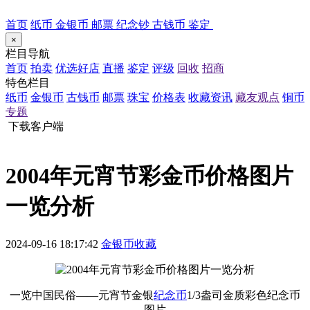
首页
纸币
金银币
邮票
纪念钞
古钱币
鉴定
×
栏目导航
首页
拍卖
优选好店
直播
鉴定
评级
回收
招商
特色栏目
纸币
金银币
古钱币
邮票
珠宝
价格表
收藏资讯
藏友观点
铜币
专题
下载客户端
2004年元宵节彩金币价格图片
一览分析
2024-09-16 18:17:42
金银币收藏
一览中国民俗——元宵节金银
纪念币
1/3盎司金质彩色纪念币
图片