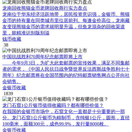
龙南回收熊猫金币老牌回收商行实力盘点
龙南位于华东经济活跃地带，居民投资意识强，金银币、熊猫
金币的持有量在同类城市里位居前列。每逢金价高位，龙南藏
友变现熊猫金币的需求就明显升温，但鱼龙混杂的回收渠道
里，能精准识别版别溢
钱币收藏
38
中国抗战胜利70周年纪念邮票即将上市
今年9月3日，为扩大此套邮票的宣传效果，满足不同集邮
者的需求，《中国人民抗日战争暨世界反法西斯战争胜利七十
周年》纪念邮票将在全国范围内的纪特邮票销售网点公开向社
会销售。
金银币收藏
1839
龙门石窟1公斤银币值得收藏吗？都有哪些价值？
在我国的金银币市场中，石窟文化一直都是十分重要的一部
分。龙门石窟1公斤银币为精制币，含纯银1公斤，圆形，直径
100毫米，面额300元，成色99.9%，发行量8000枚。
金银币收藏