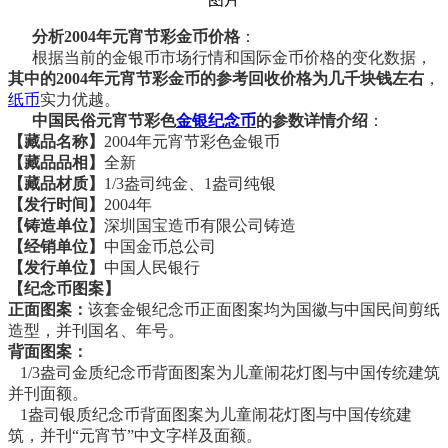
分析2004年元宵节彩金币价格
：
根据当前的金银币市场行情和国际金币价格的变化数据，
其中的2004年元宵节彩金币的参考回收价格为几千块钱左右
，
纸币
实力优越。
中国民俗元宵节彩色
金银纪念币
的参数详情介绍
：
【藏品名称】
2004年元宵节彩色金银币
【藏品品相】
全新
【藏品材质】
1/3盎司纯金、1盎司纯银
【发行时间】
2004年
【铸造单位】
深圳国宝造币有限公司铸造
【经销单位】
中国金币总公司
【发行单位】
中国人民银行
【纪念币图案】
正面图案：
该套金银纪念币正面图案均为国徽与中国民间剪纸
造型，并刊国名、年号。
背面图案：
1/3盎司金质纪念币背面图案为儿童闹花灯图与中国传统建筑
并刊面额。
1盎司银质纪念币背面图案为儿童闹花灯图与中国传统建
筑，并刊“元宵节”中文字样及面额。