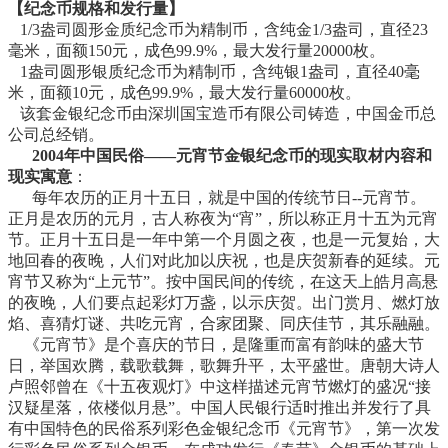
【纪念币规格和发行量】
1/3盎司圆形金质纪念币为精制币，含纯金1/3盎司，直径23
毫米，面额150元，成色99.9%，最大发行量20000枚。
1盎司圆形银质纪念币为精制币，含纯银1盎司，直径40毫
米，面额10元，成色99.9%，最大发行量60000枚。
该套金银纪念币由深圳国宝造币有限公司铸造，中国金币总
公司总经销。
2004年中国民俗——元宵节金银纪念币的现实取材内容和
现实寓意
：
每年农历的正月十五日，就是中国的传统节日--元宵节。
正月是农历的元月，古人称夜为“宵”，所以称正月十五为元宵
节。正月十五日是一年中第一个月圆之夜，也是一元复始，大
地回春的夜晚，人们对此加以庆祝，也是庆贺新春的延续。元
宵节又称为“上元节”。按中国民间的传统，在这天上皓月高悬
的夜晚，人们要点起彩灯万盏，以示庆贺。出门赏月、燃灯放
焰、喜猜灯谜、共吃元宵，合家团聚、同庆佳节，其乐融融。
《元宵节》是个喜庆的节日，是隆重而富有韵味的盛大节
日，举国欢腾，载歌载舞，歌舞升平，太平盛世。唐朝大诗人
卢照邻曾在《十五夜观灯》中这样描述元宵节燃灯的盛况“接
汉疑星落，依楼似月悬”。中国人民银行适时推出并发行了具
有中国特色的民俗系列彩色金银纪念币《元宵节》，第一次发