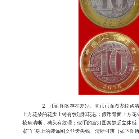
2、币面图案存在差别。真币币面图案纹路清
上方花朵的花瓣上铸有纹理和花芯；假币背面上方花
棱角清晰，穗头有纹理；假币的宫灯图案缺乏立体感
案“羊”身上的装饰图文丝齿尖锐、清晰可辨（如下图