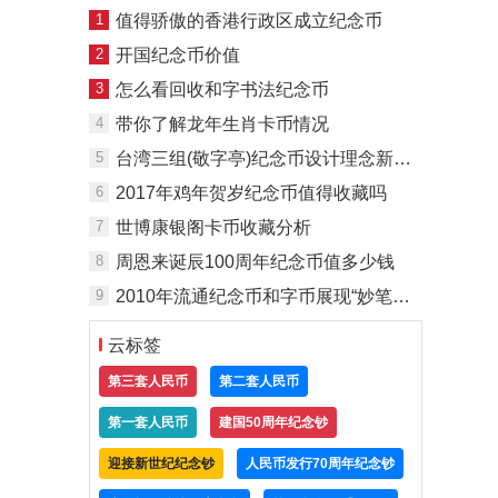
1
值得骄傲的香港行政区成立纪念币
2
开国纪念币价值
3
怎么看回收和字书法纪念币
4
带你了解龙年生肖卡币情况
5
台湾三组(敬字亭)纪念币设计理念新颖独特
6
2017年鸡年贺岁纪念币值得收藏吗
7
世博康银阁卡币收藏分析
8
周恩来诞辰100周年纪念币值多少钱
9
2010年流通纪念币和字币展现“妙笔生辉”
云标签
第三套人民币
第二套人民币
第一套人民币
建国50周年纪念钞
迎接新世纪纪念钞
人民币发行70周年纪念钞