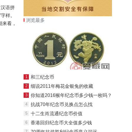
、汉语拼
”字样。
浏览最多
期来看，
1
和三纪念币
2
细说2011年梅花金银兔的收藏
3
你知道2016猴年纪念币多少钱一枚吗？
4
抗战70年纪念币兑换点怎么找
5
十二生肖流通纪念币价值
6
香港回归纪念币大全值多少钱
7
70周年抗战胜利纪念币意义深远