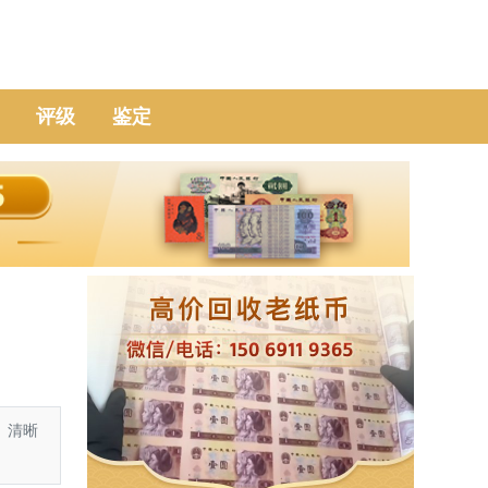
评级
鉴定
、清晰