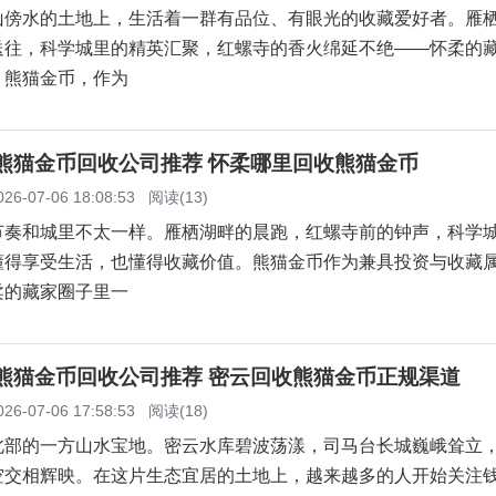
山傍水的土地上，生活着一群有品位、有眼光的收藏爱好者。雁
送往，科学城里的精英汇聚，红螺寺的香火绵延不绝——怀柔的
。熊猫金币，作为
柔熊猫金币回收公司推荐 怀柔哪里回收熊猫金币
026-07-06 18:08:53
阅读(13)
节奏和城里不太一样。雁栖湖畔的晨跑，红螺寺前的钟声，科学
懂得享受生活，也懂得收藏价值。熊猫金币作为兼具投资与收藏
柔的藏家圈子里一
云熊猫金币回收公司推荐 密云回收熊猫金币正规渠道
026-07-06 17:58:53
阅读(18)
北部的一方山水宝地。密云水库碧波荡漾，司马台长城巍峨耸立
空交相辉映。在这片生态宜居的土地上，越来越多的人开始关注