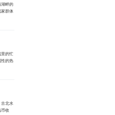
栖湖畔的
藏家群体
城里的忙
属性的热
，古北水
钱币收