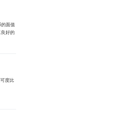
币的面值
其良好的
认可度比
。