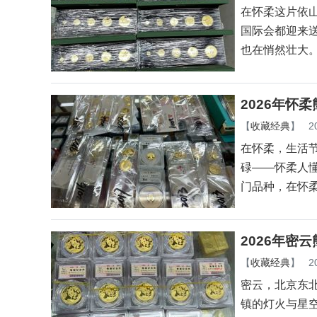
在怀柔这片依
国际会都迎来
也在悄然壮大
2026年怀
【
收藏经典
】
2
在怀柔，生活
碌——怀柔人
门品种，在怀
2026年密
【
收藏经典
】
2
密云，北京东
镇的灯火与星