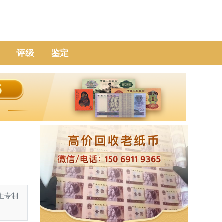
评级
鉴定
主专制