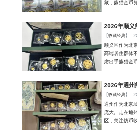
藏，熊猫金币
2026年顺
【
收藏经典
】
2
顺义区作为北
高端居住群体
虑出手熊猫金
2026年通
【
收藏经典
】
2
通州作为北京
庞大。走在通
区，关注钱币