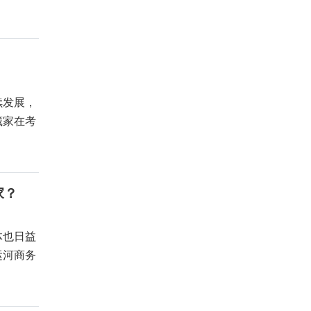
续发展，
藏家在考
家？
体也日益
运河商务