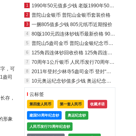
1
1990年50元值多少钱 老版1990年50元价格
2
普陀山金银币 普陀山金银币套装价格
3
一捆805值多少钱 805元纸币近期报价
4
80版100元四连体钞钱币最新价格 90版100元四连体人民币价格
5
普陀山5盎司金币 普陀山金银纪念币市场价格
6
125角四连体钞回收价格 125角四连体收藏价值
7
70周年1公斤银币 人民币发行70周年纪念币市场价格
半字，可
8
2011年登封少林寺5盎司金币 登封“天地之中”历史建筑群5盎司金质纪念币回收价格
1盎司
9
10元奥运纪念钞值多少钱 奥运纪念钞2008年10元最新价格多少
云标签
古长存，
第四套人民币
第一套人民币
收藏术语
建国50周年纪念钞
奥运纪念钞
的形象
人民币发行70周年纪念钞