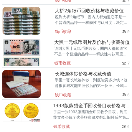
7
近我们刚成功回收一批801，成交价格 12
元。根据2026年最
大桥2角纸币回收价格与收藏价值
说到大桥2角纸币，圈内人都知道它不是一
个普通的品种——稀缺性与认可度，决定了
它的身价。大桥2角纸币（图片仅供参考，
钱币收藏
9
以实物品相为准）上月有位客户一次性回收
一刀大桥2角纸币，成交流水约
大黑十元纸币图片及价格与收藏价值
说到大黑十元纸币图片及，圈内人都知道它
不是一个普通的品种——稀缺性与认可度，
决定了它的身价。大黑十元纸币图片及（图
钱币收藏
7
片仅供参考，以实物品相为准）最近我们刚
成功回收一批大黑十元纸币图片
长城连体钞价格与收藏价值
手里一张长城连体钞，到底能卖多少钱？这
是很多藏友翻出旧钞后的第一反应。长城连
体钞（图片仅供参考，以实物品相为准）从
钱币收藏
6
市场行情看，长城连体钞当前单张回收价 数
百-12万元左右（按品种）
1993版熊猫金币回收价目表价格与收藏价值
手里一张1993版熊猫金币回收价目表，到底
能卖多少钱？这是很多藏友翻出旧钞后的第
一反应。1993版熊猫金币回收价目表（图片
钱币收藏
6
仅供参考，以实物品相为准）根据2026年最