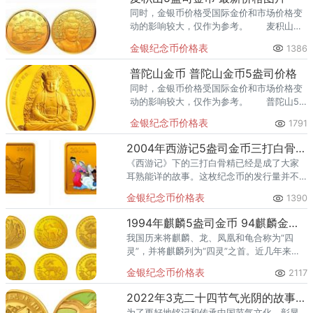
同时，金银币价格受国际金价和市场价格变
动的影响较大，仅作为参考。 麦积山石
窟坐佛像（局部）和飞天图案，并刊面额。
金银纪念币价格表
1386
普陀山金币 普陀山金币5盎司价格
同时，金银币价格受国际金价和市场价格变
动的影响较大，仅作为参考。 普陀山5
盎司金币充分展现了中国佛教文化艺术与现
金银纪念币价格表
1791
代造币工艺的完美结合。
2004年西游记5盎司金币三打白骨精价值 三打白骨精5盎司金币价格
《西游记》下的三打白骨精已经是成了大家
耳熟能详的故事。这枚纪念币的发行量并不
大，根据官方给出的信息来看，仅仅只有500
金银纪念币价格表
1390
枚。
1994年麒麟5盎司金币 94麒麟金银币回收价格
我国历来将麒麟、龙、凤凰和龟合称为“四
灵”，并将麒麟列为“四灵”之首。近几年来，
麒麟金币在我国的钱币收藏市场上的涨幅是
金银纪念币价格表
2117
非常大的。鉴别时可清除部分黑色和绿锈，
新币表面呈白色者为真币。
2022年3克二十四节气光阴的故事冬彩金币价格
为了更好地铭记和传承中国节气文化，彰显