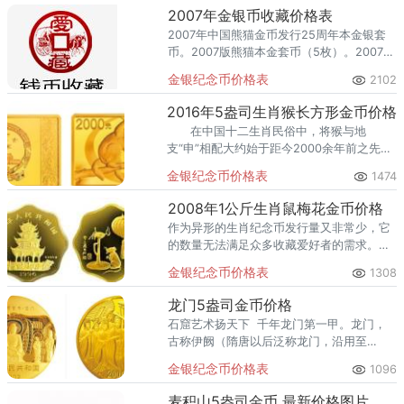
新回收成交参考，
2007年金银币收藏价格表
2007年中国熊猫金币发行25周年本金银套
币。2007版熊猫本金套币（5枚）。2007年
中国人民解放军建军80周年本金银套币。
金银纪念币价格表
2102
2007年世界夏季特殊奥运本金银套币。
2007年中国探月首飞成功1盎司本银币
2016年5盎司生肖猴长方形金币价格
在中国十二生肖民俗中，将猴与地
支“申”相配大约始于距今2000余年前之先秦
時期。
金银纪念币价格表
1474
2008年1公斤生肖鼠梅花金币价格
作为异形的生肖纪念币发行量又非常少，它
的数量无法满足众多收藏爱好者的需求。目
前，中国的纪念币收藏市场还是比较的混
金银纪念币价格表
1308
乱，没有统一的机制来制定价格。
龙门5盎司金币价格
石窟艺术扬天下 千年龙门第一甲。龙门，
古称伊阙（隋唐以后泛称龙门，沿用至
今），位于洛阳市南郊12余公里处的伊河两
金银纪念币价格表
1096
岸。这里青山耸翠，东（香山）、西（龙门
山）两山对峙，伊水
麦积山5盎司金币 最新价格图片