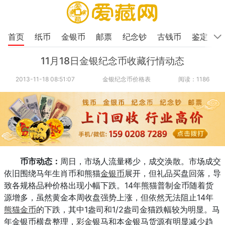
首页
纸币
金银币
邮票
纪念钞
古钱币
鉴定
11月18日金银纪念币收藏行情动态
2013-11-18 08:51:07
金银纪念币价格表
阅读：1186
币市动态：
周日，市场人流量稀少，成交涣散。市场成交
依旧围绕马年生肖币和熊猫
金银币
展开，但礼品买盘回落，导
致各规格品种价格出现小幅下跌。14年熊猫普制金币随着货
源增多，虽然黄金本周收盘强势上涨，但依然无法阻止14年
熊猫金币
的下跌，其中1盎司和1/2盎司金猫跌幅较为明显。马
年金银币横盘整理，
彩金
银马和本金银马货源有明显减少趋