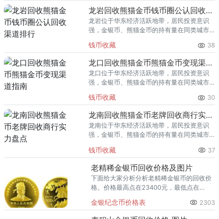
回收渠道里，能精准识别版别溢
龙岩回收熊猫金币钱币圈公认回收渠道排行
龙岩位于华东经济活跃地带，居民投资意识
强，金银币、熊猫金币的持有量在同类城市
里位居前列。每逢金价高位，龙岩藏友变现
钱币收藏
38
熊猫金币的需求就明显升温，但鱼龙混杂的
回收渠道里，能精准识别版别溢
龙口回收熊猫金币熊猫金币变现渠道指南
龙口位于华东经济活跃地带，居民投资意识
强，金银币、熊猫金币的持有量在同类城市
里位居前列。每逢金价高位，龙口藏友变现
钱币收藏
30
熊猫金币的需求就明显升温，但鱼龙混杂的
回收渠道里，能精准识别版别溢
龙南回收熊猫金币老牌回收商行实力盘点
龙南位于华东经济活跃地带，居民投资意识
强，金银币、熊猫金币的持有量在同类城市
里位居前列。每逢金价高位，龙南藏友变现
钱币收藏
37
熊猫金币的需求就明显升温，但鱼龙混杂的
回收渠道里，能精准识别版别溢
老精稀金银币回收价格及图片
下面给大家分析分析老精稀金银币的回收价
格。价格最高点在23400元，最低点在
19200元。它也是“中国石窟艺术”的龙头
金银纪念币价格表
2303
币，发行量3万枚，当然不算稀少，但绝对
算的上“老”和“精”。