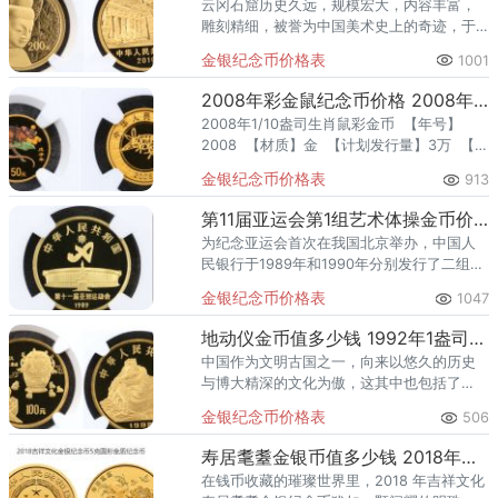
云冈石窟历史久远，规模宏大，内容丰富，
雕刻精细，被誉为中国美术史上的奇迹，于
2001年12月入选《世界遗产名录》。石窟艺
金银纪念币价格表
1001
术是一种宗教文化，取材于佛教故事，兴于
魏晋，盛于隋唐。中国人
2008年彩金鼠纪念币价格 2008年彩金鼠纪念币最新价格
2008年1/10盎司生肖鼠彩金币 【年号】
2008 【材质】金 【计划发行量】3万 【重
量
金银纪念币价格表
913
第11届亚运会第1组艺术体操金币价格 1989亚运会艺术体操金币最新价格
为纪念亚运会首次在我国北京举办，中国人
民银行于1989年和1990年分别发行了二组第
十一届亚运会金银纪念币，受到了钱币收藏
金银纪念币价格表
1047
爱好者和体育界人士的喜爱。 1989年发行第
十
地动仪金币值多少钱 1992年1盎司地动仪金币价格
中国作为文明古国之一，向来以悠久的历史
与博大精深的文化为傲，这其中也包括了
像“四大发明”这样不仅影响了整个国家，甚至
金银纪念币价格表
506
改变了全世界的科学成就。为了铭记先人的
这些伟大创造与贡献，我国自
寿居耄耋金银币值多少钱 2018年吉祥文化寿居耄耋金银纪念币价格
在钱币收藏的璀璨世界里，2018 年吉祥文化