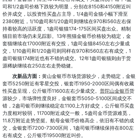
司和1/2盎司价格下跌较为明显，分别在8150和4150附近叫
价并成交，以投资性买盘占主导，1/4盎司金猫小幅下滑至
2380附近，1/10盎司和1/20盎司则继续在970和560左右保
持着较高的活跃度，1盎司银猫174-175区间买盘出众。精制
猫目前市场仍未见踪影。13年熊猫金银币价格较为稳定，金
套猫继续在17000附近有交投，1盎司金猫8450左右少量成
交，1/10盎司和1/20盎司则同样在970和560左右有成交，1
盎司银猫174附近也有不错的成交。12年1盎司银猫则由于货
源稀缺继续在250左右走势稳健。
次新品方面：
黄山金银币市场货源较少，走势稳定，金银
套币5250附近有零星交投，银套币1950-2000区间偶有收藏
性买盘呈现，公斤银币11600左右少量成交。
普陀山金银币
货
源较少，市场弹性度良好，金银套币5050-5100区间成交不
错，2盎司银币则继续稳定在1100上方好成交，公斤银币买盘
力度相对较弱，11700附近成交一般，5盎司金币货源难觅，
11.8万附近走势坚挺。航母金银币价格高企，依旧有不错的成
交，金银套币7200-7300区间，1盎司银币继续保持在800左
右有成交，公斤银币19500附近叫价。