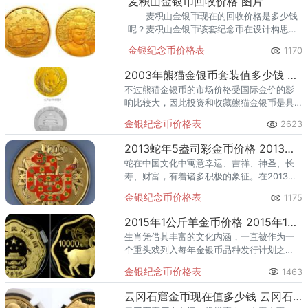
麦积山金银币回收价格 图片
麦积山金银币现在的回收价格是多少钱
呢？麦积山金银币该套纪念币在设计构思、
浮雕处理及工艺表现上较好地体现了古代艺
金银纪念币价格表
1170
术杰作的艺术风格和文化品位，它的市场价
值也是不错的。
2003年熊猫金银币套装值多少钱 收藏价值高吗
不过熊猫金银币的市场价格受国际金价的影
响比较大，因此投资和收藏熊猫金银币是具
有一定风险的，这一点大家需要了解清楚和
金银纪念币价格表
2623
做好心理准备。
2013蛇年5盎司彩金币价格 2013蛇年5盎司彩金币最新价格
蛇在中国文化中寓意幸运、吉祥、神圣、长
寿、财富，有着诸多积极的象征。在2013年
的时候，中国人民银行决定在2012年10月发
金银纪念币价格表
1175
行了一套有关于蛇题材的金银纪念币一套
——2013中国癸巳
2015年1公斤羊金币价格 2015年1公斤羊金币现值价格
生肖凭借其丰富的文化内涵，一直被作为一
个重头戏列入每年金银币品种发行计划之
列。2015乙未年羊年纪念金银币有着圆形、
金银纪念币价格表
1463
扇形、梅花形、方形、本色金银币、彩色金
银币之分，其中彩币品种更是
云冈石窟金币现在值多少钱 云冈石窟金币市场价格