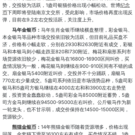
势，交投较为活跃，1盎司银猫价格出现小幅松动。世博
纪念
币
下周即将登陆南京文交所，受此影响，市场价格再度出现反
弹，目前在9.2左右交投活跃，关注度上升。
马年金银币：
马年生肖金银币继续横盘整理，彩金银马、
本金银马等品种市场交投依旧较为活跃，但目前礼品买盘不
济，价格有小幅走软，分别在2930和2630附近有成交，彩银
马和本银马则小幅走跌至820和730附近。梅花和扇形系列市
场货源依旧较少，梅花金银马在16800-16900区间叫价，买
盘情况较为一般，梅花银马则继续在900-910区间有不错的成
交。扇金银马5400附近叫价，交投并不十分踊跃，扇银马
770左右少量成交。5盎司系列依旧是市场强势品种，5盎司彩
银马和5盎司方银马继续在4000左右和和3900左右走势坚
挺，投资资金蠢蠢欲动，5盎司彩金马85000附近蓄势，5盎
司方金马则继续在94500-95000左右叫价。公斤银马作为新
一轮龙头，也不甘示弱，成交价保持在14500-15000区间，
货源较少。
熊猫金银币
：
14年熊猫金银币随着货源增多，价格出现
回落，金套猫下滑至16100左右有成交，买盘情况不错，1盎