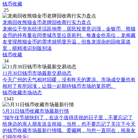
钱币收藏
25
龙南回收熊猫金币老牌回收商行实力盘点
龙南位于华东经济活跃地带，居民投资意识强，金银币、熊猫
金币的持有量在同类城市里位居前列。每逢金价高位，龙南藏
友变现熊猫金币的需求就明显升温，但鱼龙混杂的回收渠道
里，能精准识别版别溢
钱币收藏
34
11月30日钱币市场最新交易动态
今天广州的天气相对回暖，没有昨天的萧凉。市场成交量也有
相对了有所回涨，让我一起期待钱币市场的复苏吧。
钱币收藏市场动态
1343
5月31日钱币收藏市场最新行情
”端午佳节就快到了，在这个值得庆祝的日子里，不要忘记了
给身边的亲人朋友送去祝福，当然，也不要忘记了关注下今天
的钱币收藏市场最新行情哦。爱藏网，与您一直同在，祝泉友
们端午快乐!