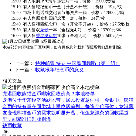
15:00 有人求购JP76海军邮资片一箱，价格：15000元/箱
15:10 有人售蛇纪念币一盒（开盒不开袋），价格：19元/枚
15:20 市场上电话成交记者节邮资片一箱，价格：17800元/箱
15:30 有人售原盒和四纪念币一盒，价格：34元/枚
15:40 有人售和四纪念币一盒（开盒不开袋），价格：27.5元/枚
15:50 有人售双
龙钞
一本（全程无4,7），价格：13200元/本
16:00 有人售
香港
奥运钞
10张（全程无4），价格：500元/张
本站部分内容收集于互联网，如有侵犯您的权利请联系我们及时删除。
上一篇：
特种邮票 特53 中国民间舞蹈（第二组）
下一篇：
收藏猴年纪念币的意义
相关文章
龙港回收熊猫金币哪家回收价高？本地榜单
龙港位于华东经济活跃地带，居民投资意识强，金银币、熊猫
金币的持有量在同类城市里位居前列。每逢金价高位，龙港藏
友变现熊猫金币的需求就明显升温，但鱼龙混杂的回收渠道
里，能精准识别版别溢
钱币收藏
66