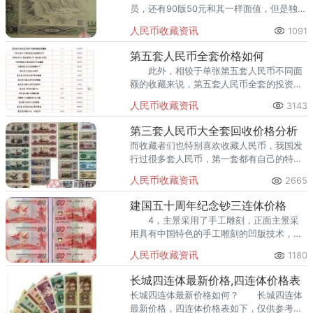
员，还有90版50元和其一样面值，但是独有
80年版50元价格处于风口浪尖，甚至翻升几
人民币收藏资讯
1091
十倍，这现象背后的原因值得我们探索。
第五套人民币全套价格如何
此外，相较于单张第五套人民币不同面
额的收藏来说，第五套人民币全套的投资收
藏还有很多注意事项和要点。
人民币收藏资讯
3143
第三套人民币大全套回收价格分析
而收藏者们也特别喜欢收藏人民币，我国发
行过很多套人民币，第一套都有自己的特
点，价格也各不相同，而第三套人民币大全
人民币收藏资讯
2665
套回收价格现在又有了新的进展。
建国五十周年纪念钞三连体价格
4，主景采用了手工雕刻，正面主景采
用具有中国特色的手工雕刻的凹版技术，形
象逼真、传神、层次丰富、凹凸感强，具有
人民币收藏资讯
1180
较强的立体感和独特的艺术效果。
长城四连体最新价格,四连体价格表
长城四连体最新价格如何？ 长城四连体
最新价格，四连体价格表如下，仅供参考，