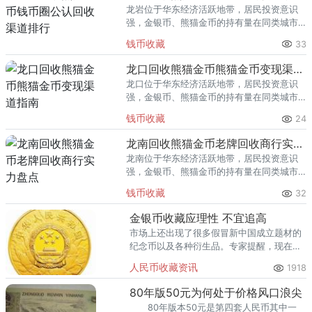
龙岩位于华东经济活跃地带，居民投资意识
强，金银币、熊猫金币的持有量在同类城市
里位居前列。每逢金价高位，龙岩藏友变现
钱币收藏
33
熊猫金币的需求就明显升温，但鱼龙混杂的
回收渠道里，能精准识别版别溢
龙口回收熊猫金币熊猫金币变现渠道指南
龙口位于华东经济活跃地带，居民投资意识
强，金银币、熊猫金币的持有量在同类城市
里位居前列。每逢金价高位，龙口藏友变现
钱币收藏
24
熊猫金币的需求就明显升温，但鱼龙混杂的
回收渠道里，能精准识别版别溢
龙南回收熊猫金币老牌回收商行实力盘点
龙南位于华东经济活跃地带，居民投资意识
强，金银币、熊猫金币的持有量在同类城市
里位居前列。每逢金价高位，龙南藏友变现
钱币收藏
32
熊猫金币的需求就明显升温，但鱼龙混杂的
回收渠道里，能精准识别版别溢
金银币收藏应理性 不宜追高
市场上还出现了很多假冒新中国成立题材的
纪念币以及各种衍生品。专家提醒，现在新
中国成立60周年金银纪念币的价格较高，收
人民币收藏资讯
1918
藏风险较大，不宜追高。
80年版50元为何处于价格风口浪尖
80年版本50元是第四套人民币其中一