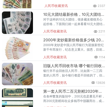
行情变化快，具体价格以当然市场行情为
人民币收藏资讯
2337
准。
10元大团结最新价格，10元大团结值多少钱？
对于这样的10元大团结，很多藏友都很关心
起价格，下面我们就一起来看看10元大团结
最新价格吧。 人民币整版连体钞大炮筒
人民币收藏资讯
2211
价格，人民币整版连体钞大炮筒值钱吗？
2000年龙钞最新价格值多少钱 2000年龙钞收藏投资价值是什么
2000年龙钞是中国人民币银行为迎接新世纪
新千年而发行，纪念意义重大。据悉，目前
世纪2000年龙钞最新价格在市场中的价格大
人民币收藏资讯
1114
概在3000元。
旧版人民币回收市场 哪个银行回收旧人民币
银行并不会回收旧人民币，比如第一二三四
套的人民币，如今银行都是不回收的了，但
是可以在收藏市场上进行交易。
人民币收藏资讯
13926
第一套人民币二百元割稻2020年值多少钱
在各种繁复的版别中，200元也是屡见不鲜，
而200元割稻却在众多钱币中脱颖而出，成为
走势最好的一个。