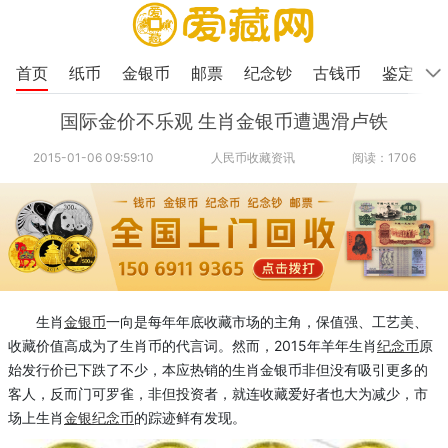
首页
纸币
金银币
邮票
纪念钞
古钱币
鉴定
国际金价不乐观 生肖金银币遭遇滑卢铁
2015-01-06 09:59:10
人民币收藏资讯
阅读：1706
生肖
金银币
一向是每年年底收藏市场的主角，保值强、工艺美、
收藏价值高成为了生肖币的代言词。然而，2015年羊年生肖
纪念币
原
始发行价已下跌了不少，本应热销的生肖金银币非但没有吸引更多的
客人，反而门可罗雀，非但投资者，就连收藏爱好者也大为减少，市
场上生肖
金银纪念币
的踪迹鲜有发现。