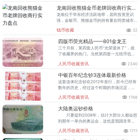
回收渠道里，能精准识别版别溢
龙南回收熊猫金币老牌回收商行实力盘点
龙南位于华东经济活跃地带，居民投资意识
强，金银币、熊猫金币的持有量在同类城市
里位居前列。每逢金价高位，龙南藏友变现
钱币收藏
32
熊猫金币的需求就明显升温，但鱼龙混杂的
回收渠道里，能精准识别版别溢
四版币荧光精品——801金龙王
三个月前，第四套人民币“光荣退休了”，成
了收藏界的热门。当然第四套一元纸币也不
甘落后，801金龙王就是其中非常值得关注
人民币收藏资讯
2340
的品种。
中银百年纪念钞3连体最新价格
这套连体纪念钞在2012年发行，距今已经有
数年的历史，经过这个时期的市场沉淀，它
的价格也有了不错的上涨势头，目前中银百
人民币收藏资讯
1768
年纪念钞3连体的价值在3000元左右。
大陆奥运钞价格
只要提到2008年，估计大部分人都会想
到那年一举办的奥运会，这也是我国非常重
要的一年，北京承办了奥运会，也圆了中国
人民币收藏资讯
1711
的奥运梦，国家特别重视这次奥运会的举
办，全国上下都齐心协