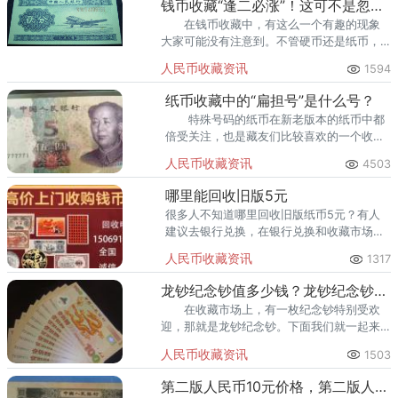
钱币收藏“逢二必涨”！这可不是忽悠人的.....
在钱币收藏中，有这么一个有趣的现象
大家可能没有注意到。不管硬币还是纸币，
凡是面值里带2的，都是热点。四版币发行
人民币收藏资讯
1594
后，三版币开始逐步退出，从流通领域转到
收藏领域。
纸币收藏中的“扁担号”是什么号？
特殊号码的纸币在新老版本的纸币中都
倍受关注，也是藏友们比较喜欢的一个收藏
方式。
人民币收藏资讯
4503
哪里能回收旧版5元
很多人不知道哪里回收旧版纸币5元？有人
建议去银行兑换，在银行兑换和收藏市场上
兑换是否是等额的？ 宁波市回收旧版5
人民币收藏资讯
1317
元纸币价格，可提供上门回收服务。
龙钞纪念钞值多少钱？龙钞纪念钞最新价格表
在收藏市场上，有一枚纪念钞特别受欢
迎，那就是龙钞纪念钞。下面我们就一起来
讲解一下龙钞纪念钞值多少钱吧。
人民币收藏资讯
1503
第二版人民币10元价格，第二版人民币10元值多少钱？