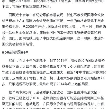
示，虽然2015羊年生肖纪念币价格跌了这么多，但市场上购买热情并
不高，市场的整体观望情绪较浓。
回顾近十余年生肖纪念币的市场表现，我们不难发现国际金银价
格从根本上左右着国内金银纪念币的市场，一年的价格走势几乎与金
银价格无异。从2009年开始，国际金价持续上涨，，在当时，随便购
买一款生肖金银纪念币，在短短时间内出手绝对能够获得倍数的利
润，因此，国内陆续出现了中国大妈抢金的现象，这一现象一出连外
国投资者都瞠目结舌。
#p#副标题#e#
然而，在近十年的消耗中，到了2011年，涨幅饱和的国际金银价
格开始下跌，近四年来，金银价格反复无常，令人难以琢磨，这直接
导致了金银投资者在投资操作上难度加大，在近4年中非但没有以前的
获益，反而出现了亏损，而这一切，让绝大多数的投资者开始望而却
步，只敢远观不敢亵玩，最终出现了2014年底上述的局面。
据币商专家分析，金硬币的反复波动，国际金价冲高后大幅下
跌，跌幅已经超过了10%，这样的跌势很有可能还会持续两到三年甚
至更长的时间，也就是说，在国际金价没有出现回暖的情况时，生肖