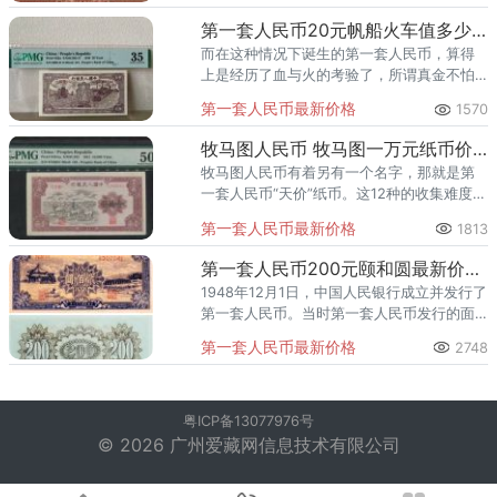
第一套人民币20元帆船火车值多少钱 20元帆船火车价格
而在这种情况下诞生的第一套人民币，算得
上是经历了血与火的考验了，所谓真金不怕
火来炼。所以，这第一套人民币如今的收藏
第一套人民币最新价格
1570
价值，也就是真金白银的价值了。这就得从
人民币的投资特点说起了。
牧马图人民币 牧马图一万元纸币价格
牧马图人民币有着另有一个名字，那就是第
一套人民币“天价”纸币。这12种的收集难度最
大因为其流通数量非常少，价格屡屡创出天
第一套人民币最新价格
1813
价。
第一套人民币200元颐和圆最新价格 1949年颐和圆200元市场行情
1948年12月1日，中国人民银行成立并发行了
第一套人民币。当时第一套人民币发行的面
值很大，最高的有50000元。这是因为在国
第一套人民币最新价格
2748
民党统治下，全国经济萧条，通货膨胀严
重，为了保证人民币
粤ICP备13077976号
© 2026 广州爱藏网信息技术有限公司