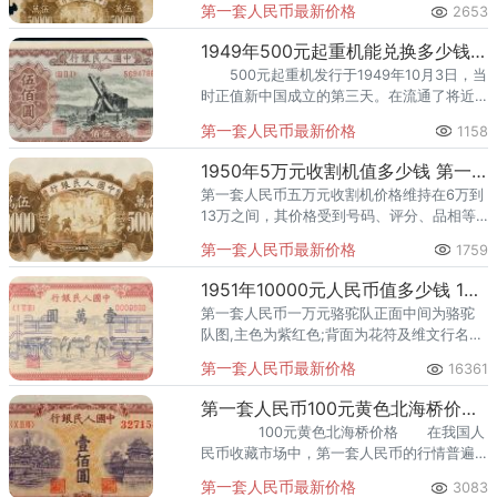
第一套人民币最新价格
2653
1949年500元起重机能兑换多少钱 1949年500元起重机的特点
500元起重机发行于1949年10月3日，当
时正值新中国成立的第三天。在流通了将近
五年时间之后，500元起重机就已经退出市场
第一套人民币最新价格
1158
流通了。 2、底纹由“伍佰”和横纹组成。
1950年5万元收割机值多少钱 第一套人民币收割机价格
第一套人民币五万元收割机价格维持在6万到
13万之间，其价格受到号码、评分、品相等
多种因素的影响。
第一套人民币最新价格
1759
1951年10000元人民币值多少钱 1951年10000元纸币价格
第一套人民币一万元骆驼队正面中间为骆驼
队图,主色为紫红色;背面为花符及维文行名和
面值,主色为红色。 2.万元骆驼队的存世量
第一套人民币最新价格
16361
极其稀少，根本没有现货供应，可知其珍贵
性。
第一套人民币100元黄色北海桥价格 黄色北海桥版别
100元黄色北海桥价格 在我国人
民币收藏市场中，第一套人民币的行情普遍
都是十分不错的，一百元北海桥自然也是不
第一套人民币最新价格
3083
会例外的了。