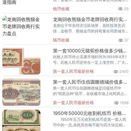
里位居前列。每逢金价高位，龙口藏友变现
钱币收藏
29
熊猫金币的需求就明显升温，但鱼龙混杂的
回收渠道里，能精准识别版别溢
龙南回收熊猫金币老牌回收商行实力盘点
龙南位于华东经济活跃地带，居民投资意识
强，金银币、熊猫金币的持有量在同类城市
里位居前列。每逢金价高位，龙南藏友变现
钱币收藏
37
熊猫金币的需求就明显升温，但鱼龙混杂的
回收渠道里，能精准识别版别溢
第一套10000元骆驼价格值多少钱？第一套1000元骆驼收藏前景分析
此枚人民币停止流通市场时间为1955年4月1
号。此枚人民币还存在一定上涨空间，广大
藏友若有意向，收藏时还需注意其真伪。
第一套人民币最新价格
2400
第一套人民币伍佰圆瞻德城价值多少？有收藏价值吗？
第一套人民币伍佰圆瞻德城是旧版纸币中
的“明星品种”纸币，在收藏市场上叱咤风云多
年至今仍屹立不倒。
第一套人民币最新价格
1998
1950年50000元收割机纸币 价格行情
1950年五万元收割机纸币是第一套人民
币中的一员,虽然其价格不能与四大珍品相提
并论,但也是钱币收藏市场上的佼佼者。