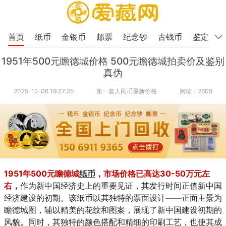
首页
纸币
金银币
邮票
纪念钞
古钱币
鉴定
1951年500元瞻德城价格 500元瞻德城拍卖价及鉴别
真伪
2025-12-06 19:27:25
第一套人民币最新价格
阅读：2609
1951年500元瞻德城
纸币
，市场价格已高达30-50万元左
右
，
作为新中国经济史上的重要见证，其发行时间正值新中国
经济建设的初期。该纸币以其独特的票面设计——正面主景为
瞻德城图，辅以精美的花纹和图案，展现了新中国建设初期的
风貌。同时，其独特的颜色搭配和精细的印刷工艺，也使其成