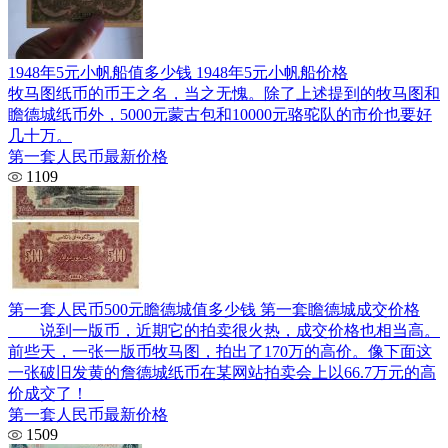
1948年5元小帆船值多少钱 1948年5元小帆船价格
牧马图纸币的币王之名，当之无愧。除了上述提到的牧马图和
瞻德城纸币外，5000元蒙古包和10000元骆驼队的市价也要好
几十万。
第一套人民币最新价格
1109
第一套人民币500元瞻德城值多少钱 第一套瞻德城成交价格
说到一版币，近期它的拍卖很火热，成交价格也相当高。
前些天，一张一版币牧马图，拍出了170万的高价。像下面这
一张破旧发黄的詹德城纸币在某网站拍卖会上以66.7万元的高
价成交了！
第一套人民币最新价格
1509