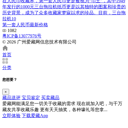
在人民币收藏界，第一套人民币更是被视为“币王”，其中1949
年发行的1000元三台拖拉机纸币更是以其独特的图案和珍贵的
历史背景，成为了众多收藏家梦寐以求的珍品。目前，三台拖
拉机10
第一套人民币最新价格
1082
粤ICP备13077976号
© 2026 广州爱藏网信息技术有限公司
首页
分类
您想要？
×
藏品送评
宝贝鉴定
买卖藏品
爱藏网能满足您一切关于收藏的需求
现在就加入吧，与千万
藏友共享收藏乐趣
更有天天抽奖，各种壕礼等您拿...
立即体验
下载爱藏App