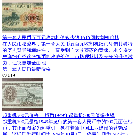
第一套人民币五百元收割机值多少钱 伍佰圆收割机价格
在人民币收藏界，第一套人民币五百元收割机纸币凭借其独特
的历史背景和稀缺性，一直受到广大收藏家的青睐。本文将为
您详细介绍这张纸币的收藏价值、市场现状以及未来的升值潜
力，让您更加全面地
第一套人民币最新价格
619
起重机500元价格 一版币1949年起重机500元值多少钱
起重机500元是指1949年发行的第一套人民币中的500元面值纸
币，其正面图案为起重机，象征着新中国工业建设的蓬勃发
展。该纸币发行时间为1949年10月3日，停用时间为1955年5