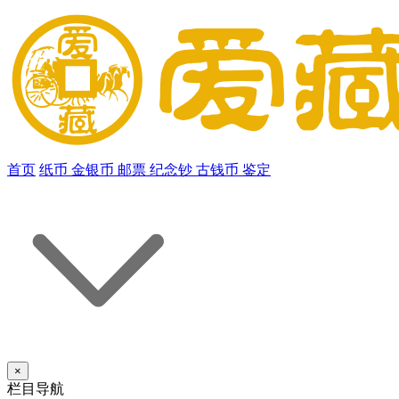
首页
纸币
金银币
邮票
纪念钞
古钱币
鉴定
×
栏目导航