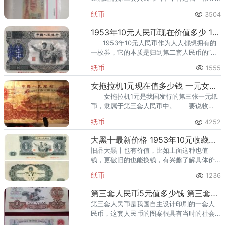
角小纸币特别引起收藏界的注意，那就是钱
纸币
3504
币市场称之为第三套人民币“三剑客"之一
的“枣红一角”，那
1953年10元人民币现在价值多少 1953年10元纸币价格
1953年10元人民币作为人人都想拥有的
一枚券，它的本质是归到第二套人民币的“币
王”。53版10元凭借着自身钱币存在的 历史
纸币
1555
特殊性和数量的
女拖拉机1元现在值多少钱 一元女拖拉机多少钱
女拖拉机1元是我国发行的第三张一元纸
币，隶属于第三套人民币中。 要说收
藏，后续升值潜力大的那必然是古币水印一
纸币
4252
元，这个版本的存世量少，物以稀为贵，价
值自然高，升值空间也是大的。
大黑十最新价格 1953年10元收藏价值
旧品大黑十也有价值，比如上面这种也值
钱，更破旧的也能换钱，有兴趣了解具体价
格的朋友可以随时联系我们进行咨询。
纸币
1236
第三套人民币5元值多少钱 第三套人民币5元最新价格表
第三套人民币是我国自主设计印刷的一套人
民币，这套人民币的图案很具有当时的社会
特色以及纪念意义。同时在收藏时我们应该