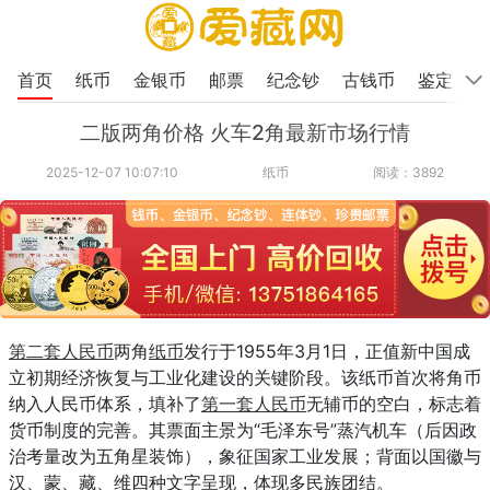
首页
纸币
金银币
邮票
纪念钞
古钱币
鉴定
二版两角价格 火车2角最新市场行情
2025-12-07 10:07:10
纸币
阅读：3892
第二套人民币
两角
纸币
发行于1955年3月1日，正值新中国成
立初期经济恢复与工业化建设的关键阶段。该纸币首次将角币
纳入人民币体系，填补了
第一套人民币
无辅币的空白，标志着
货币制度的完善。其票面主景为“毛泽东号”蒸汽机车（后因政
治考量改为五角星装饰），象征国家工业发展；背面以国徽与
汉、蒙、藏、维四种文字呈现，体现多民族团结。