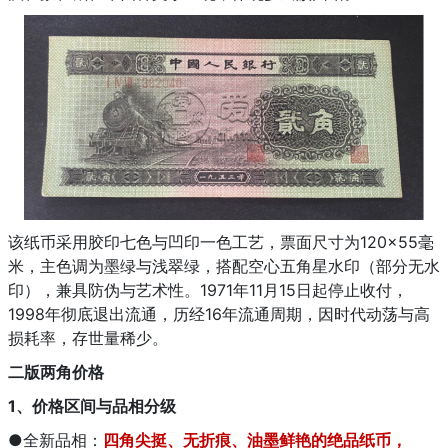
该纸币采用胶印七色与凹印一色工艺，票面尺寸为120×55毫
米，主色调为墨绿与浅翠绿，搭配空心五角星水印（部分无水
印），兼具防伪与艺术性。1971年11月15日起停止收付，
1998年彻底退出流通，历经16年流通周期，因时代动荡与高
损耗率，存世量稀少。
二版两角价格
1、价格区间与品相分级
●全新品相：
四角尖挺、无折痕、油墨鲜艳的绝品纸币，