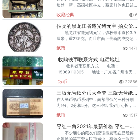
焕然一新，高端社区林立，藏家群体也日益
庞大。走在通州的大街小巷，从万达广场到
收藏经典
6
爱琴海购物公园，从行政办公区到运河商务
区，关注钱币收藏的人越来越多
拍卖的黑龙江省造光绪元宝 拍卖价格多少才合适
黑龙江省造光绪元宝，该枚银币直径3.9
厘米，重27.9克。而且市面上最新的成交记录
黑龙江省造银圆光绪元宝价格已超100w，色
纸币
1471
泽鲜艳，保存完好，叹为观止。
收购钱币联系方式 电话地址
收购钱币联系方式 电话：
15069119365 地址：广东省广州市天河
区白沙水路 广州哪里收购钱币 1．广
纸币
22866
州有应元路顺邮坊。 3．广州市玉鸣
轩。
三版无号纸分币大全套 三版无号纸分币大全套价格
在人民币纸币系列中，面额最低的三种分别
为1分、2分和5分。这三种纸币发行期长，使
用量大，可按“冠字”和编号区分。正面只有罗
纸币
1517
马冠字，没有阿拉伯数字编码。
枣红一角2021年最新价格 枣红一角多少钱一张
不少细心的藏友们应该能发现在已经停
止流通的第三套人民币当中，有这么一张壹