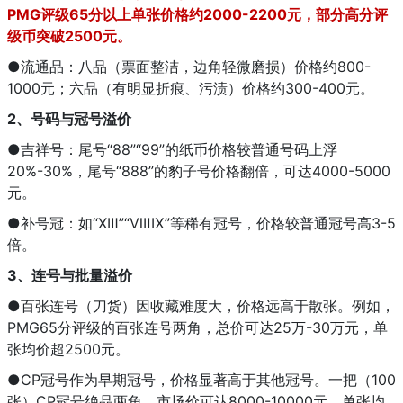
PMG评级65分以上单张价格约2000-2200元，部分高分评
级币突破2500元。
●流通品：八品（票面整洁，边角轻微磨损）价格约800-
1000元；六品（有明显折痕、污渍）价格约300-400元。
2、号码与冠号溢价
●吉祥号：尾号“88”“99”的纸币价格较普通号码上浮
20%-30%，尾号“888”的豹子号价格翻倍，可达4000-5000
元。
●补号冠：如“XⅢ”“ⅧⅨ”等稀有冠号，价格较普通冠号高3-5
倍。
3、连号与批量溢价
●百张连号（刀货）因收藏难度大，价格远高于散张。例如，
PMG65分评级的百张连号两角，总价可达25万-30万元，单
张均价超2500元。
●CP冠号作为早期冠号，价格显著高于其他冠号。一把（100
张）CP冠号绝品两角，市场价可达8000-10000元，单张均