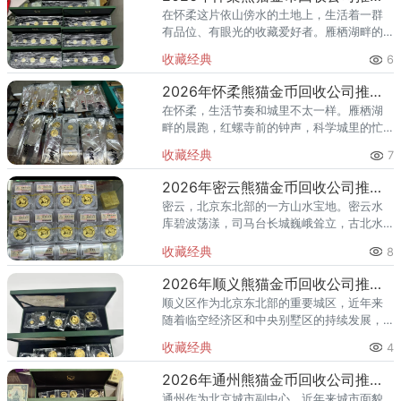
在怀柔这片依山傍水的土地上，生活着一群
有品位、有眼光的收藏爱好者。雁栖湖畔的
国际会都迎来送往，科学城里的精英汇聚，
收藏经典
6
红螺寺的香火绵延不绝——怀柔的藏家群体
也在悄然壮大。熊猫金币，作为
2026年怀柔熊猫金币回收公司推荐 怀柔哪里回收熊猫金币
在怀柔，生活节奏和城里不太一样。雁栖湖
畔的晨跑，红螺寺前的钟声，科学城里的忙
碌——怀柔人懂得享受生活，也懂得收藏价
收藏经典
7
值。熊猫金币作为兼具投资与收藏属性的热
门品种，在怀柔的藏家圈子里一
2026年密云熊猫金币回收公司推荐 密云回收熊猫金币正规渠道
密云，北京东北部的一方山水宝地。密云水
库碧波荡漾，司马台长城巍峨耸立，古北水
镇的灯火与星空交相辉映。在这片生态宜居
收藏经典
8
的土地上，越来越多的人开始关注钱币收
藏，熊猫金币凭借其国家法定货币
2026年顺义熊猫金币回收公司推荐 顺义回收熊猫金币渠道
顺义区作为北京东北部的重要城区，近年来
随着临空经济区和中央别墅区的持续发展，
高端居住群体不断扩大，熊猫金币的藏家数
收藏经典
4
量也在稳步增长。然而，不少顺义藏家在考
虑出手熊猫金币时，总会遇到一
2026年通州熊猫金币回收公司推荐 通州出手熊猫金币藏家该选哪家？
通州作为北京城市副中心，近年来城市面貌