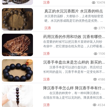
沉香
10474
真正的水沉沉香图片 水沉香的特点
水沉香韵温醇，大都较小，上者质地较密坚
硬。水沉的形成既是它的优势也是劣势。在
沼泽湿地中沉香木易于腐烂，留存下来的沉
沉香
2771
香因木质的纤维腐烂油脂含量会相对非常
高。
药用沉香的作用和功效 沉香有哪些药用价值
在需要的时候可以把沉香片直研碎装入到纱
布袋中，把它摆放在枕头旁边，人们呼吸着
沉香的香味就能很快入睡，而且不会出现多
沉香
1106
梦和睡后易醒等不良症状，在睡醒以后还会
感觉全身特别轻松。
沉香手串盘出来是怎么样的 新买的沉香手串能盘吗
沉香手串是可以进行盘玩的，而且经过
长时间的盘玩，沉香手串是有一定变化和不
同的效果。这亮晶晶的一层包浆是沉香手串
沉香
4186
盘完效果的第二个方面。
降沉香手串怎么样 降沉香手串有什么功效
在沉香的种类中，有一种叫降沉香的，
在现在市场上是可以见到的。降真香和沉香
并非一物，只是略有相似。
沉香
4534