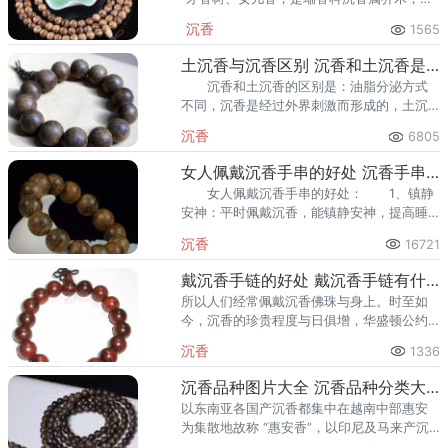
国家二级保护濒危树种。好的沉香每千克要
沉香
1565
万元以上，国家正大力鼓励民间种植。
土沉香与沉香区别 沉香和土沉香是一样的吗
沉香和土沉香的区别是：油脂分泌方式
不同，沉香是经过外界刺激而形成的，土沉
香的油脂分泌
沉香
6805
女人佩戴沉香手串的好处 沉香手串的作用及功效
女人佩戴沉香手串的好处： 1、镇静
安神：平时佩戴沉香，能镇静安神，提高睡
眠质量。另外还有说法称，人们佩戴沉香手
沉香
16721
串能增福添寿，保持身体健康。
戴沉香手链的好处 戴沉香手链有什么好处呢
所以人们经常佩戴沉香佛珠与身上。时至如
今，沉香的珍贵程度与日俱增，华盛顿公约
组织，已将沉香列为全面保护之濒临绝种植
沉香
1336
物，在民间更是掀起了一股收藏热潮。
沉香品种图片大全 沉香品种分类大全
以东南亚各国产沉香都集中在越南中部惠安
为集散地故称 “惠安香”，以印尼及马来产沉
香都集中新加坡为集散地故称“星洲香”。