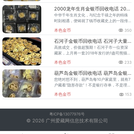
是黄金，更是一张每年更新的“国家名片”——
中国人民银行发行的熊猫金
2000龙年生肖金银币回收电话 2000龙年生肖金银币回收服务
中华千年生肖文化，与纪念千禧之年的特殊
时刻相遇，便铸就了钱币收藏史上的一段传
奇。2000年庚辰龙年金银纪念币，作为承载
本色金币
350
着双重祥瑞与时代节点的国家法定货币，自
诞生之日起就注定不凡。它
石河子金银币回收电话 石河子大量回收金银币
高效成交，价值超预期！石河子市一位资深
藏家，上月将一套2018年发行的1盎司熊猫精
制金币成功变现，成交溢价率高达30%。另
本色金币
233
一位客户长期收藏的“第二轮生肖扇形金银
币”全套，经我们专业
葫芦岛金银币回收电话 葫芦岛金银币回收价格
您绝对想不到，葫芦岛每10户家庭里，就有7
户藏着“隐形存款”！不是银行存单，不是理财
账户，而是您随手塞在衣柜夹层、首饰盒底
本色金币
153
层的金银币——去年连山区张阿姨清理旧
物，3枚压箱30年的生
粤ICP备13077976号
© 2026 广州爱藏网信息技术有限公司