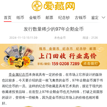
首页
纸币
金银币
邮票
纪念钞
古钱币
鉴定
发行数量稀少的97年企鹅金币
2024-11-13 15:11:39
本色金币
阅读：2126
贵金属
纪念币
本身就具有一定的价值，在市场上它所设计的版块
也比较多，今天要介绍的是一枚飞禽类的金币，97年企鹅金币属于书
画纪念币的一员。这样的纪念币收藏是具有艺术美的，接近于现代的
收藏者投资品味，在造型上97年企鹅金币也尤为特殊，打破之前圆形
的设计，变得有一些棱角，因为是金币所以市场上的价格也相对看
好。