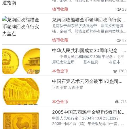
强，金银币、熊猫金币的持有量在同类城市
里位居前列。每逢金价高位，龙口藏友变现
钱币收藏
23
熊猫金币的需求就明显升温，但鱼龙混杂的
回收渠道里，能精准识别版别溢
龙南回收熊猫金币老牌回收商行实力盘点
龙南位于华东经济活跃地带，居民投资意识
强，金银币、熊猫金币的持有量在同类城市
里位居前列。每逢金价高位，龙南藏友变现
钱币收藏
32
熊猫金币的需求就明显升温，但鱼龙混杂的
回收渠道里，能精准识别版别溢
中华人民共和国成立30周年纪念：毛主席纪念堂金币
中华人民共和国成立30周年纪念：毛主
席纪念堂金币 基本信息 材质本金
品质精面值400?元
本色金币
1760
中国石窟艺术云冈金银币1/2盎司石窟坐佛头部金币
正面图案 反面图案
本色金币
718
2005中国乙酉鸡年金银币5盎司长方形金币
中国人民银行定于2004年10月23日发行
2005中国乙酉（鸡）年金银纪念币一套。该