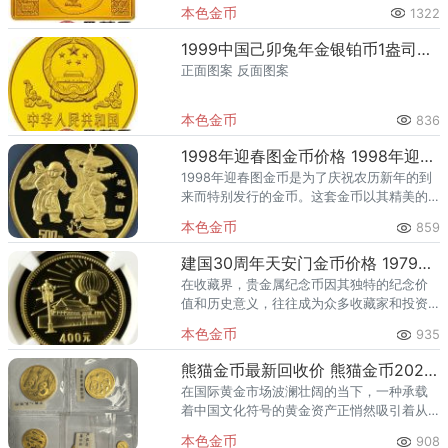
套纪念币共12枚，其中金币6枚，银币6枚，
本色金币
1322
均为中华人民共和国法定货币。
1999中国己卯兔年金银铂币1盎司金币
正面图案 反面图案
本色金币
836
1998年迎春图金币价格 1998年迎春图金币值多少钱
1998年迎春图金币是为了庆祝农历新年的到
来而特别发行的金币。这套金币以其精美的
设计和深厚的文化底蕴，赢得了收藏界的广
本色金币
859
泛赞誉。根据公开发布的信息，1998年迎春
图金币包括多种规格，
建国30周年天安门金币价格 1979年建国30周年天安门金币值多少钱
在收藏界，贵金属纪念币因其独特的纪念价
值和历史意义，往往成为众多收藏家和投资
者的追逐对象。其中，1979年为庆祝中华人
本色金币
935
民共和国成立30周年而发行的天安门金币，
更是凭借其珍稀性和独特
熊猫金币最新回收价 熊猫金币2026回收价格
在国际黄金市场波澜壮阔的当下，一种承载
着中国文化符号的黄金资产正悄然吸引着从
资深藏家到年轻投资者的广泛目光。这不仅
本色金币
908