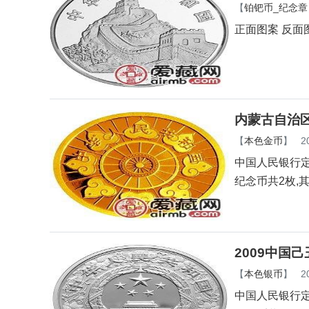
【
铂钯币_纪念章
正面图案 反面
内蒙古自治区
【
本色金币
】
2
中国人民银行定
纪念币共2枚,
2009中国
【
本色银币
】
2
中国人民银行定