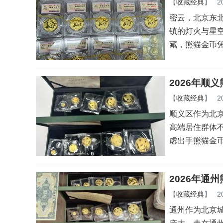
【
收藏经典
】
2
密云，北京东
镇的灯火与星
藏，熊猫金币
2026年顺
【
收藏经典
】
2
顺义区作为北
高端居住群体
虑出手熊猫金
2026年通
【
收藏经典
】
2
通州作为北京