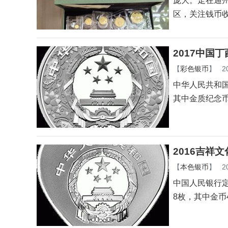
庞大。走在通
区，关注钱币
2017中国
【
彩色银币
】
2
中华人民共和
其中金质纪念币
2016吉祥
【
本色银币
】
2
中国人民银行定
8枚，其中金币