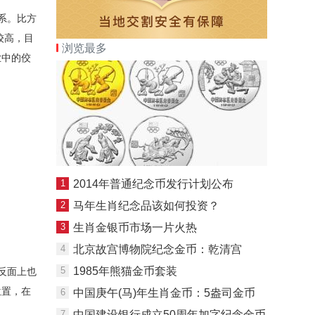
系。比方
较高，目
浏览最多
业中的佼
1
2014年普通纪念币发行计划公布
2
马年生肖纪念品该如何投资？
3
生肖金银币市场一片火热
4
北京故宫博物院纪念金币：乾清宫
5
1985年熊猫金币套装
反面上也
位置，在
6
中国庚午(马)年生肖金币：5盎司金币
7
中国建设银行成立50周年加字纪念金币