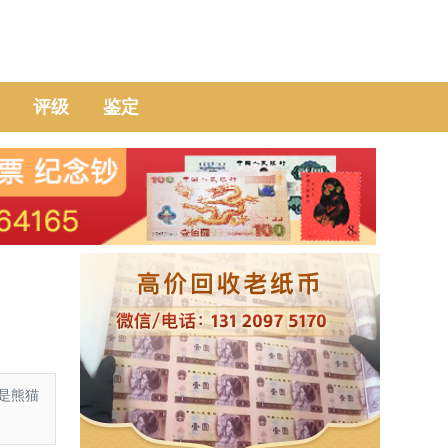
评级
鉴定
是熊猫