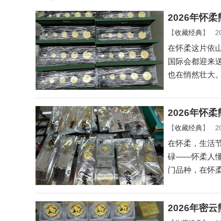
2026年怀
【
收藏经典
】
2
在怀柔这片依
国际会都迎来
也在悄然壮大
2026年怀
【
收藏经典
】
2
在怀柔，生活
碌——怀柔人
门品种，在怀
2026年密