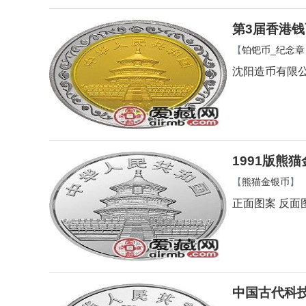
第3届香港
【
铂钯币_纪念章
沈阳造币有限
1991版熊
【
熊猫金银币
】
正面图案 反面
中国古代科