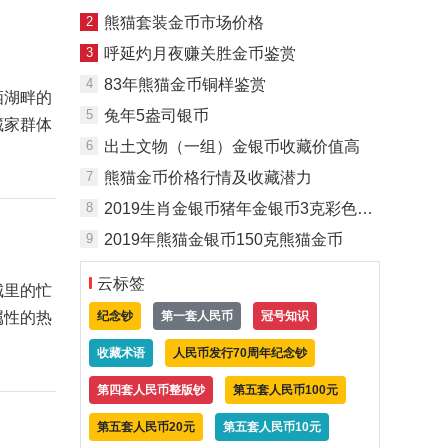
2
熊猫套装金币市场价格
3
呼延灼月夜赚关胜金币鉴赏
4
83年熊猫金币铜样鉴赏
栖湖畔的
5
兔年5盎司银币
藏家群体
6
出土文物（一组）金银币收藏价值高
7
熊猫金币价格行情及收藏潜力
8
2019生肖金银币猪年金银币3克彩色金币
9
2019年熊猫金银币150克熊猫金币
云标签
城里的忙
纪念钞
第一套人民币
冠号知识
属性的热
收藏术语
人民币发行70周年纪念钞
第四套人民币整版钞
第五套人民币100元
第五套人民币20元
第五套人民币10元