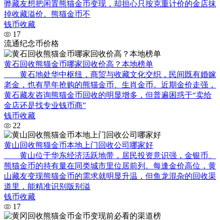
骅藏友想把闲置熊猫金币变现，却担心只按克重计价的金店抹
掉收藏溢价。熊猫金币不
钱币收藏
17
流通纪念币价格
黄石回收熊猫金币哪家回收价高？本地榜单
黄石地处华中枢纽，商贸与收藏文化交织，民间既有婚嫁
老金，也有早年抢购的熊猫金币、生肖金币。近期金价走强，
黄石藏友咨询熊猫金币回收的明显增多，但普遍困惑于“卖给
金店还是找专业钱币商”
钱币收藏
22
黄山回收熊猫金币本地上门回收公司哪家好
黄山位于华东经济活跃地带，居民投资意识强，金银币、
熊猫金币的持有量在同类城市里位居前列。每逢金价高位，黄
山藏友变现熊猫金币的需求就明显升温，但鱼龙混杂的回收渠
道里，能精准识别版别溢
钱币收藏
17