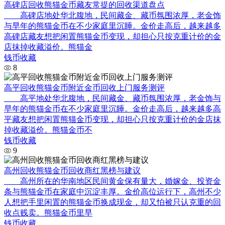
高碑店回收熊猫金币藏友常提的回收渠道盘点
高碑店地处华北腹地，民间藏金、藏币氛围浓厚，老金饰
与早年的熊猫金币在不少家庭里沉睡。金价走高后，越来越多
高碑店藏友想把闲置熊猫金币变现，却担心只按克重计价的金
店抹掉收藏溢价。熊猫金
钱币收藏
8
高平回收熊猫金币附近金币回收上门服务测评
高平地处华北腹地，民间藏金、藏币氛围浓厚，老金饰与
早年的熊猫金币在不少家庭里沉睡。金价走高后，越来越多高
平藏友想把闲置熊猫金币变现，却担心只按克重计价的金店抹
掉收藏溢价。熊猫金币不
钱币收藏
9
高州回收熊猫金币回收商红黑榜与建议
高州所在的华南地区民间黄金保有量大，婚嫁金、投资金
条与熊猫金币在家庭中沉淀丰厚。金价高位运行下，高州不少
人想把手里闲置的熊猫金币换成现金，却又怕被只认克重的回
收点贱卖。熊猫金币里早
钱币收藏