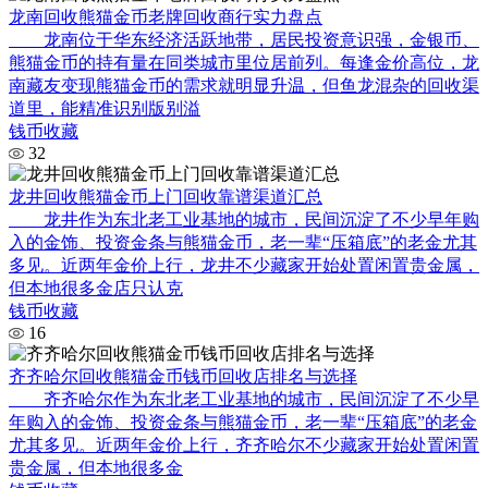
龙南回收熊猫金币老牌回收商行实力盘点
龙南位于华东经济活跃地带，居民投资意识强，金银币、
熊猫金币的持有量在同类城市里位居前列。每逢金价高位，龙
南藏友变现熊猫金币的需求就明显升温，但鱼龙混杂的回收渠
道里，能精准识别版别溢
钱币收藏
32
龙井回收熊猫金币上门回收靠谱渠道汇总
龙井作为东北老工业基地的城市，民间沉淀了不少早年购
入的金饰、投资金条与熊猫金币，老一辈“压箱底”的老金尤其
多见。近两年金价上行，龙井不少藏家开始处置闲置贵金属，
但本地很多金店只认克
钱币收藏
16
齐齐哈尔回收熊猫金币钱币回收店排名与选择
齐齐哈尔作为东北老工业基地的城市，民间沉淀了不少早
年购入的金饰、投资金条与熊猫金币，老一辈“压箱底”的老金
尤其多见。近两年金价上行，齐齐哈尔不少藏家开始处置闲置
贵金属，但本地很多金