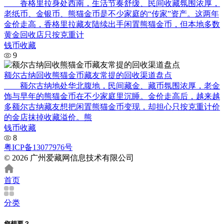
香格里拉身处西南，生活节奏舒缓、民间收藏氛围浓厚，
老纸币、金银币、熊猫金币是不少家庭的“传家”资产。这两年
金价走高，香格里拉藏友陆续出手闲置熊猫金币，但本地多数
黄金回收店只按克重计
钱币收藏
9
额尔古纳回收熊猫金币藏友常提的回收渠道盘点
额尔古纳地处华北腹地，民间藏金、藏币氛围浓厚，老金
饰与早年的熊猫金币在不少家庭里沉睡。金价走高后，越来越
多额尔古纳藏友想把闲置熊猫金币变现，却担心只按克重计价
的金店抹掉收藏溢价。熊
钱币收藏
8
粤ICP备13077976号
© 2026 广州爱藏网信息技术有限公司
首页
分类
您想要？