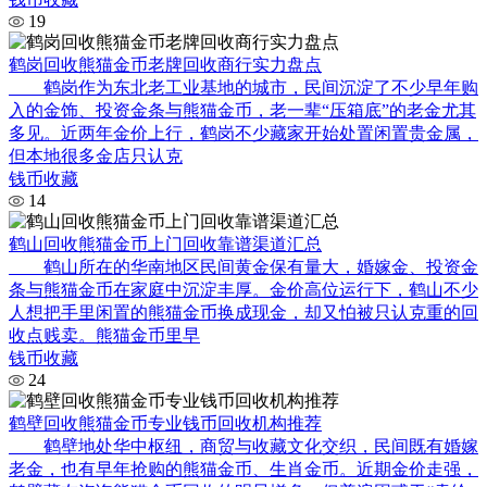
19
鹤岗回收熊猫金币老牌回收商行实力盘点
鹤岗作为东北老工业基地的城市，民间沉淀了不少早年购
入的金饰、投资金条与熊猫金币，老一辈“压箱底”的老金尤其
多见。近两年金价上行，鹤岗不少藏家开始处置闲置贵金属，
但本地很多金店只认克
钱币收藏
14
鹤山回收熊猫金币上门回收靠谱渠道汇总
鹤山所在的华南地区民间黄金保有量大，婚嫁金、投资金
条与熊猫金币在家庭中沉淀丰厚。金价高位运行下，鹤山不少
人想把手里闲置的熊猫金币换成现金，却又怕被只认克重的回
收点贱卖。熊猫金币里早
钱币收藏
24
鹤壁回收熊猫金币专业钱币回收机构推荐
鹤壁地处华中枢纽，商贸与收藏文化交织，民间既有婚嫁
老金，也有早年抢购的熊猫金币、生肖金币。近期金价走强，