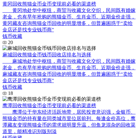
黄冈回收熊猫金币金币变现前必看的渠道榜
黄冈地处华中枢纽，商贸与收藏文化交织，民间既有婚嫁
老金，也有早年抢购的熊猫金币、生肖金币。近期金价走强，
黄冈藏友咨询熊猫金币回收的明显增多，但普遍困惑于“卖给
金店还是找专业钱币商”
钱币收藏
20
麻城回收熊猫金币钱币回收店排名与选择
麻城地处华中枢纽，商贸与收藏文化交织，民间既有婚嫁
老金，也有早年抢购的熊猫金币、生肖金币。近期金价走强，
麻城藏友咨询熊猫金币回收的明显增多，但普遍困惑于“卖给
金店还是找专业钱币商”
钱币收藏
18
鹰潭回收熊猫金币金币变现前必看的渠道榜
鹰潭位于华东经济活跃地带，居民投资意识强，金银币、
熊猫金币的持有量在同类城市里位居前列。每逢金价高位，鹰
潭藏友变现熊猫金币的需求就明显升温，但鱼龙混杂的回收渠
道里，能精准识别版别溢
钱币收藏