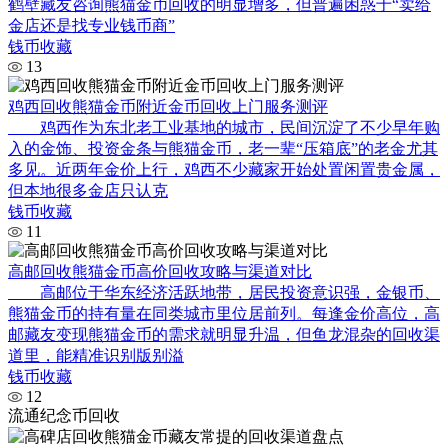
鹤壁藏友咨询熊猫金币回收的明显增多，但普遍困惑于“卖给
金店还是找专业钱币商”
钱币收藏
13
鸡西回收熊猫金币附近金币回收上门服务测评
鸡西作为东北老工业基地的城市，民间沉淀了不少早年购
入的金饰、投资金条与熊猫金币，老一辈“压箱底”的老金尤其
多见。近两年金价上行，鸡西不少藏家开始处置闲置贵金属，
但本地很多金店只认克
钱币收藏
11
高邮回收熊猫金币高价回收攻略与渠道对比
高邮位于华东经济活跃地带，居民投资意识强，金银币、
熊猫金币的持有量在同类城市里位居前列。每逢金价高位，高
邮藏友变现熊猫金币的需求就明显升温，但鱼龙混杂的回收渠
道里，能精准识别版别溢
钱币收藏
12
流通纪念币回收