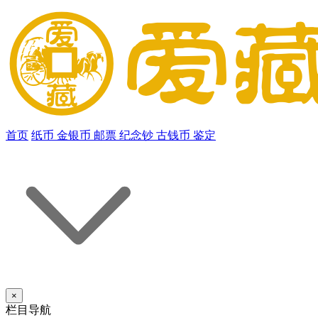
首页
纸币
金银币
邮票
纪念钞
古钱币
鉴定
×
栏目导航