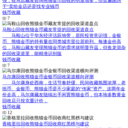
强，驻马店藏友咨询熊猫金币回收的明显增多，但普遍困惑
于“卖给金店还是找专业钱币
钱币收藏
7
马鞍山回收熊猫金币藏友常提的回收渠道盘点
马鞍山位于华东经济活跃地带，居民投资意识强，金银
币、熊猫金币的持有量在同类城市里位居前列。每逢金价高
位，马鞍山藏友变现熊猫金币的需求就明显升温，但鱼龙混杂
的回收渠道里，能精准识别版
钱币收藏
7
马尔康回收熊猫金币金银币回收渠道横向评测
马尔康身处西南，生活节奏舒缓、民间收藏氛围浓厚，老
纸币、金银币、熊猫金币是不少家庭的“传家”资产。这两年金
价走高，马尔康藏友陆续出手闲置熊猫金币，但本地多数黄金
回收店只按克重计价，
钱币收藏
12
香格里拉回收熊猫金币回收商红黑榜与建议