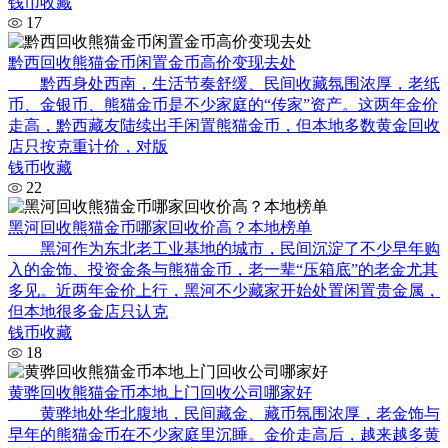
钱币收藏
17
黔西回收熊猫金币闲置金币高价变现去处
黔西身处西南，生活节奏舒缓、民间收藏氛围浓厚，老纸
币、金银币、熊猫金币是不少家庭的“传家”资产。这两年金价
走高，黔西藏友陆续出手闲置熊猫金币，但本地多数黄金回收
店只按克重计价，对版
钱币收藏
22
黑河回收熊猫金币哪家回收价高？本地榜单
黑河作为东北老工业基地的城市，民间沉淀了不少早年购
入的金饰、投资金条与熊猫金币，老一辈“压箱底”的老金尤其
多见。近两年金价上行，黑河不少藏家开始处置闲置贵金属，
但本地很多金店只认克
钱币收藏
18
黄骅回收熊猫金币本地上门回收公司哪家好
黄骅地处华北腹地，民间藏金、藏币氛围浓厚，老金饰与
早年的熊猫金币在不少家庭里沉睡。金价走高后，越来越多黄