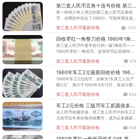
第三套人民币五角十连号价格 第三套人民币五角十连号多少钱
有一种很少有人用过的第三套人民币五角纸
币，在网拍中拍出了28600，可能有朋友发
现自家就有不少这个年份的5角，72年的5角
第三套人民币最新价格
2331
是在74年正式发行的，到2000年退出流通，
可以看出来它的
回收枣红一角整刀价格 1960年1角一刀最新报价
第三套人民币中最早发行的一版1角纸币——
1960年枣红一角纸币。这张纸币以其独特的
枣红色调，以及图案中自左向右的行进方
第三套人民币最新价格
674
式，在当时引起了不小的争议。由于这种设
计在当时被视为犯了严重的
1960年车工2元最新回收价格 1960年2元纸币值多少钱
1960年车工2元纸币，全称为“车床工人生产
图2元”，发行于1964年4月15日，其设计图
案展示了车床工人正在辛勤工作的场景，生
第三套人民币最新价格
834
动描绘了我国工业建设的辉煌成就。这款纸
币共发行了两个
车工2元价格 三版币车工贰圆值多少钱
在人民币收藏市场，第三套人民币中的车工2
元纸币近年来价格持续攀升，成为众多藏家
关注的焦点。根据最新市场行情，1960年车
第三套人民币最新价格
946
工2元纸币价格在1000-1800元之间，具体价
值取决于品相
1960年枣红一角纸币值多少钱 第三套人民币枣红壹角价格