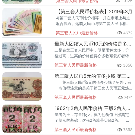
第三套人民币最新价格
10126
【第三套人民币价格表】2019年3月
与第二套人民币比价相等，并在市场上与之
混合流通。这套人民币与第二套人民币相
比，取消了3元纸币，增加了1角、2角、5角
第三套人民币最新价格
4672
和1元四种金属币，保留了1分、2分、5分纸
币。
最新大团结人民币10元的价格是多少？大团结人民币10元价格表
二是在第三套人民币中，明星币种太多，价
格过高，过高的价格使得众多收藏爱好者转
向价格较低的10元纸币。
第三套人民币最新价格
3650
第三版人民币5元的值多少钱 第三版人民币5元市场价格
第三版人民币5元的值多少钱？另外，有
一点值得注意的是关于第三套人民币五元炼
钢工人的假币问题。
第三套人民币最新价格
7474
1962年2角人民币价格 三版2角人民币价格
量者为王，存量稀少，就为他价值上涨奠定
了坚实的基础，这张2角就是贝绿2角。
今年的价格有所上涨，而且比较平稳，绝品
第三套人民币最新价格
7898
一捆的出售价格25万元。