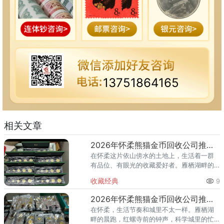
13751864165
相关文章
2026年怀柔熊猫金币回收公司推荐 怀柔回收熊猫金币渠道
在怀柔这片依山傍水的土地上，生活着一群
有品位、有眼光的收藏爱好者。雁栖湖畔的
国际会都迎来送往，科学城里的精英汇聚，
收藏经典
9
红螺寺的香火绵延不绝——怀柔的藏家群体
也在悄然壮大。熊猫金币，作为
2026年怀柔熊猫金币回收公司推荐 怀柔哪里回收熊猫金币
在怀柔，生活节奏和城里不太一样。雁栖湖
畔的晨跑，红螺寺前的钟声，科学城里的忙