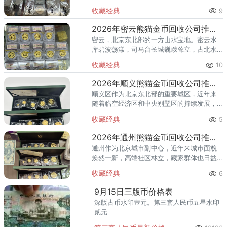
碌——怀柔人懂得享受生活，也懂得收藏价
收藏经典
9
值。熊猫金币作为兼具投资与收藏属性的热
门品种，在怀柔的藏家圈子里一
2026年密云熊猫金币回收公司推荐 密云回收熊猫金币正规渠道
密云，北京东北部的一方山水宝地。密云水
库碧波荡漾，司马台长城巍峨耸立，古北水
镇的灯火与星空交相辉映。在这片生态宜居
收藏经典
10
的土地上，越来越多的人开始关注钱币收
藏，熊猫金币凭借其国家法定货币
2026年顺义熊猫金币回收公司推荐 顺义回收熊猫金币渠道
顺义区作为北京东北部的重要城区，近年来
随着临空经济区和中央别墅区的持续发展，
高端居住群体不断扩大，熊猫金币的藏家数
收藏经典
5
量也在稳步增长。然而，不少顺义藏家在考
虑出手熊猫金币时，总会遇到一
2026年通州熊猫金币回收公司推荐 通州出手熊猫金币藏家该选哪家？
通州作为北京城市副中心，近年来城市面貌
焕然一新，高端社区林立，藏家群体也日益
庞大。走在通州的大街小巷，从万达广场到
收藏经典
6
爱琴海购物公园，从行政办公区到运河商务
区，关注钱币收藏的人越来越多
9月15日三版币价格表
深版古币水印壹元。第三套人民币五星水印
贰元