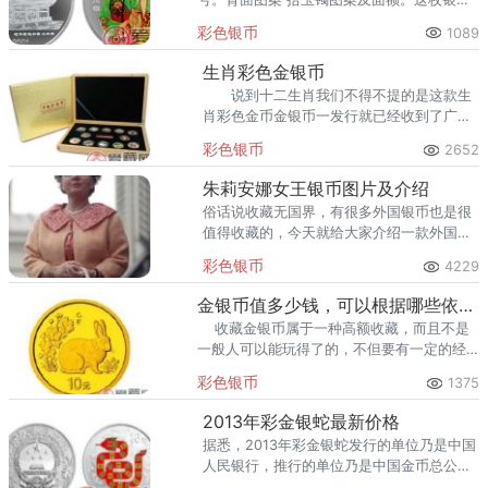
是很值得收藏的。
彩色银币
1089
生肖彩色金银币
说到十二生肖我们不得不提的是这款生
肖彩色金币金银币一发行就已经收到了广大
消息灵通的人士的疯狂抢购，现在市值已经
彩色银币
2652
远远超过了预期发行的金额，但是扔向阻断
不了人们收藏它的热情。
朱莉安娜女王银币图片及介绍
俗话说收藏无国界，有很多外国银币也是很
值得收藏的，今天就给大家介绍一款外国银
币——朱莉安娜女王银币。
彩色银币
4229
金银币值多少钱，可以根据哪些依据进行收藏
收藏金银币属于一种高额收藏，而且不是
一般人可以能玩得了的，不但要有一定的经
济实力，同时也要对这个市场全面的了解，
彩色银币
1375
这样收藏才可以少走弯路，才能获得的
2013年彩金银蛇最新价格
据悉，2013年彩金银蛇发行的单位乃是中国
人民银行，推行的单位乃是中国金币总公
司。正是因为这两个方面的共同作用，所以