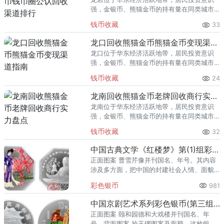
强，金银币、熊猫金币的持有量在同类城市
里位居前列。每逢金价高位，龙岩藏友变现
钱币收藏
33
熊猫金币的需求就明显升温，但鱼龙混杂的
回收渠道里，能精准识别版别溢
龙口回收熊猫金币熊猫金币变现渠道指南
龙口位于华东经济活跃地带，居民投资意识
强，金银币、熊猫金币的持有量在同类城市
里位居前列。每逢金价高位，龙口藏友变现
钱币收藏
24
熊猫金币的需求就明显升温，但鱼龙混杂的
回收渠道里，能精准识别版别溢
龙南回收熊猫金币老牌回收商行实力盘点
龙南位于华东经济活跃地带，居民投资意识
强，金银币、熊猫金币的持有量在同类城市
里位居前列。每逢金价高位，龙南藏友变现
钱币收藏
32
熊猫金币的需求就明显升温，但鱼龙混杂的
回收渠道里，能精准识别版别溢
中国古典文学《红楼梦》第(1)组彩色银币：黛玉葬花
正面图案 曹雪芹像并刊国名、年号。其内容
涉及多方面，把中国的封建社会人情、面貌
缩写在这方寸书中。林黛玉为贾敏同林如海
彩色银币
981
独女，她的遭遇推动本书情节发展。
中国京剧艺术系列彩色银币(第三组)：拾玉镯
正面图案 颐和园德和大戏楼并刊国名、年
号。背面图案 拾玉镯图案及面额。这枚银币