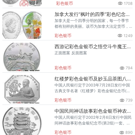
彩色银币
1708
2013年彩金银蛇价格才会不断攀升。
加拿大发行“枫叶的四季”彩色纪念银币
加拿大是一个四季分明的国家，每一个季节
都有别样的美丽。该币为加拿大法定货币，
由加拿大皇家造币厂铸造。
彩色银币
1249
西游记彩色金银币之悟空斗牛魔王彩色银币
正面图案 反面图案
彩色银币
794
红楼梦彩色金银币及妙玉品茶图八边形银币
中国人民银行定于2003年7月28日发行中国
古典文学名著《红楼梦》彩色金银纪念币(第
3组)一套。该套纪念币共6枚，其中金币1
彩色银币
739
枚，银币5枚，均为中华人民共和国法定货
币。
中国民间神话故事彩色金银币神农尝百草彩色银币
中国人民银行定于2002年2月6日发行中国民
间神话故事彩色金银纪念币(第2组)一套。该
套彩色金银纪念币共4枚，其中金币1枚，银
彩色银币
890
币3枚，均为中华人民共和国法定货币。