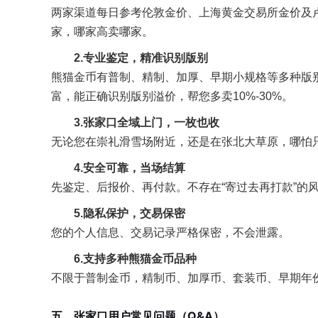
两家渠道每日参考伦敦金价、上海黄金交易所金价及
家，哪家高卖哪家。
2.专业鉴定，精准识别版别
熊猫金币有普制、精制、加厚、早期小规格等多种版
富，能正确识别版别溢价，帮您多卖10%-30%。
3.张家口全域上门，一枚也收
无论您在崇礼滑雪场附近，还是在张北大草原，哪怕只
4.安全可靠，当场结算
先鉴定、后报价、再付款。不存在“寄过去再打款”的
5.隐私保护，交易保密
您的个人信息、交易记录严格保密，不会泄露。
6.支持多种熊猫金币品种
不限于普制金币，精制币、加厚币、套装币、早期年份币
五、张家口用户常见问题（Q&A）