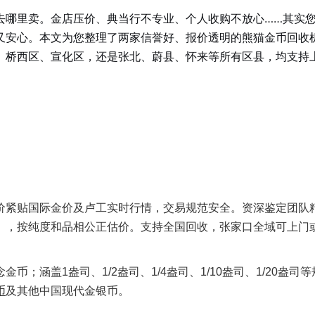
去哪里卖。金店压价、典当行不专业、个人收购不放心……其实
又安心。本文为您整理了两家信誉好、报价透明的熊猫金币回收
、桥西区、宣化区，还是张北、蔚县、怀来等所有区县，均支持
价紧贴国际金价及卢工实时行情，交易规范安全。资深鉴定团队
），按纯度和品相公正估价。支持全国回收，张家口全域可上门
；涵盖1盎司、1/2盎司、1/4盎司、1/10盎司、1/20盎司
币
及其他中国现代金银币。