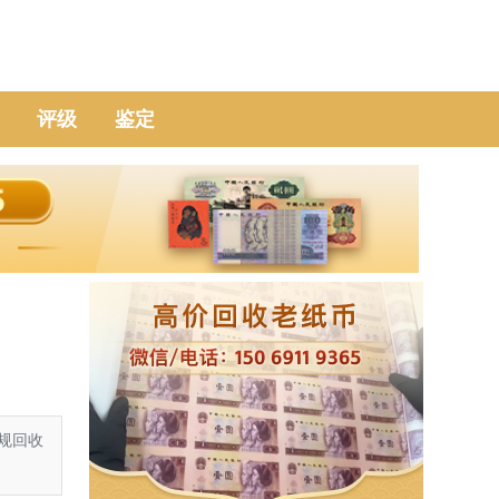
评级
鉴定
规回收