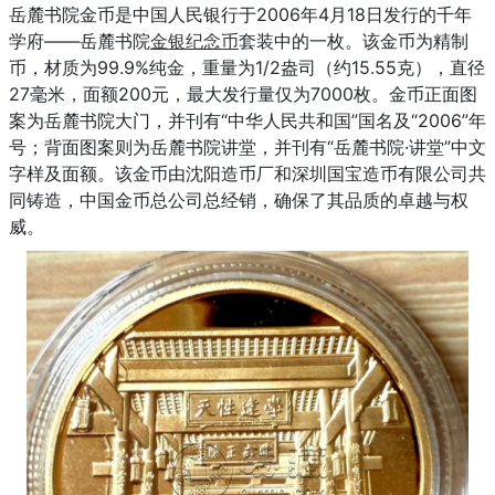
岳麓书院金币是中国人民银行于2006年4月18日发行的千年
学府——岳麓书院
金银纪念币
套装中的一枚。该金币为精制
币，材质为99.9%纯金，重量为1/2盎司（约15.55克），直径
27毫米，面额200元，最大发行量仅为7000枚。金币正面图
案为岳麓书院大门，并刊有“中华人民共和国”国名及“2006”年
号；背面图案则为岳麓书院讲堂，并刊有“岳麓书院·讲堂”中文
字样及面额。该金币由沈阳造币厂和深圳国宝造币有限公司共
同铸造，中国金币总公司总经销，确保了其品质的卓越与权
威。