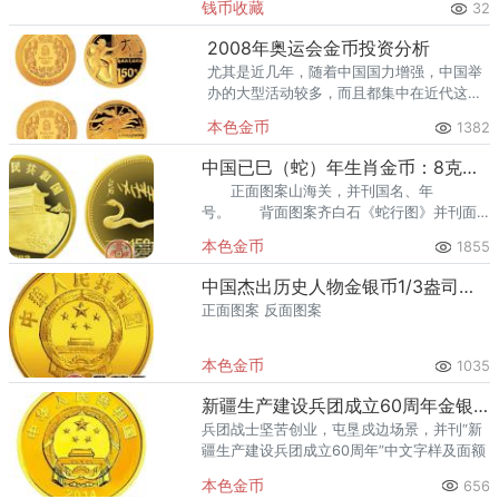
钱币收藏
32
熊猫金币的需求就明显升温，但鱼龙混杂的
回收渠道里，能精准识别版别溢
2008年奥运会金币投资分析
尤其是近几年，随着中国国力增强，中国举
办的大型活动较多，而且都集中在近代这十
几年。2008年奥运会金币也是有升值保值的
本色金币
1382
纪念币品种。
中国已巳（蛇）年生肖金币：8克金蛇
正面图案山海关，并刊国名、年
号。 背面图案齐白石《蛇行图》并刊面
额。 这枚金币为生肖系列题材纪念币，
本色金币
1855
发行于1989年刻画的是己巳蛇年。
中国杰出历史人物金银币1/3盎司赵匡胤金币
正面图案 反面图案
本色金币
1035
新疆生产建设兵团成立60周年金银币1/4盎司金币
兵团战士坚苦创业，屯垦戍边场景，并刊“新
疆生产建设兵团成立60周年”中文字样及面额
本色金币
656