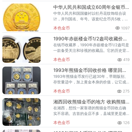
中华人民共和国成立60周年金银币5盎司金币
中华人民共和国国徽衬以牡丹花纹饰组合设
计，并刊国名、年号。该套纪念币共5枚，其
中金币3枚，银币2枚，均为中华人民共和国
本色金币
1097
法定货币。
1990年赤嵌楼金币1/2盎司收藏价值与现值价格
在钱币收藏界，1990年赤嵌楼金币1/2盎司是
一款备受关注和珍视的收藏品。它的历史背
景、稀缺性和设计精美程度使其成为众多钱
本色金币
419
币收藏爱好者争相追捧的对象。1990年赤嵌
楼金币是以中国明
1993年熊猫金币回收价格 哪里回收1993年熊猫金币
1993年熊猫金币发行已超30年，早期版别、
存世量适中，加上黄金本身的价值，让它成
为钱币回收市场的“硬通货”。很多朋友问：
本色金币
275
1993年的熊猫金币现在能卖什么价？去哪里
回收最靠谱、最划
湘西回收熊猫金币的地方 收购熊猫金币正规渠道
在湘西，想找一家靠谱的熊猫金币回收点确
实不容易。吉首的金店不多，县城里更是难
寻专业渠道。其实您不用跑长沙，也不用到
本色金币
126
处打听——下面两个正规回收电话，直接帮
您解决所有问题。无论您家在吉