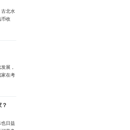
，古北水
钱币收
续发展，
藏家在考
家？
体也日益