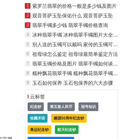
1
紫罗兰翡翠的价格一般是多少钱及图片
2
观音菩萨玉坠保佑什么 观音菩萨玉坠
3
翡翠手镯多少钱 翡翠手镯价格查询
4
冰种翡翠手镯 冰种翡翠手镯图片大全及价格
5
别人送的玉镯可以戴吗 家传的玉镯可以戴吗
6
祖母绿怎么鉴定 祖母绿最简单鉴定方法
7
翡翠玉镯价格及图片 翡翠手镯如何谈价格
8
糯种飘花翡翠手镯 糯种飘花翡翠手镯能带透吗
9
玉石如何保养 玉石包保养的六大步骤
云标签
纪念钞
第五套人民币
冠号知识
收藏术语
建国50周年纪念钞
奥运纪念钞
航天纪念钞