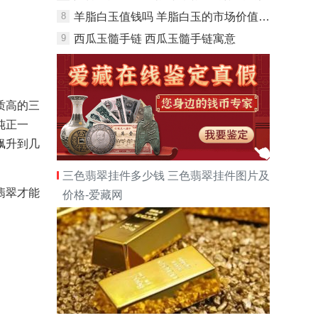
8
羊脂白玉值钱吗 羊脂白玉的市场价值分析
9
西瓜玉髓手链 西瓜玉髓手链寓意
质高的三
纯正一
飙升到几
三色翡翠挂件多少钱 三色翡翠挂件图片及
翡翠才能
价格-爱藏网