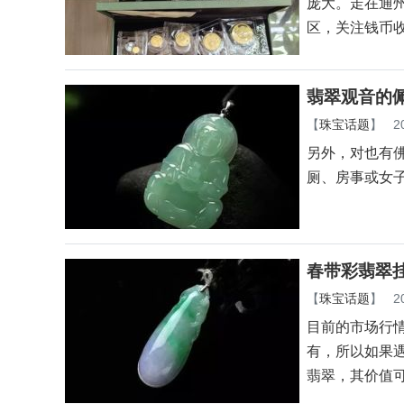
庞大。走在通
区，关注钱币
翡翠观音的
【
珠宝话题
】
2
另外，对也有佛
厕、房事或女
春带彩翡翠
【
珠宝话题
】
2
目前的市场行
有，所以如果
翡翠，其价值