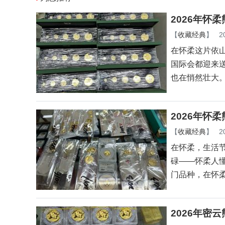
2026年怀
【
收藏经典
】
2
在怀柔这片依
国际会都迎来
也在悄然壮大
2026年怀
【
收藏经典
】
2
在怀柔，生活
碌——怀柔人
门品种，在怀
2026年密