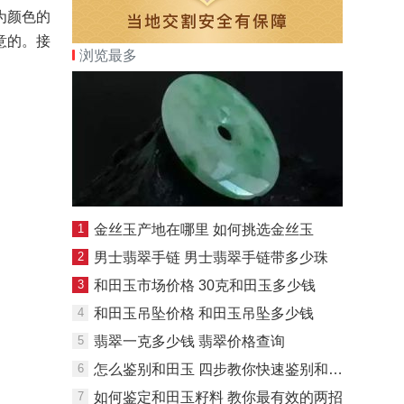
为颜色的
意的。接
浏览最多
1
金丝玉产地在哪里 如何挑选金丝玉
2
男士翡翠手链 男士翡翠手链带多少珠
3
和田玉市场价格 30克和田玉多少钱
4
和田玉吊坠价格 和田玉吊坠多少钱
5
翡翠一克多少钱 翡翠价格查询
6
怎么鉴别和田玉 四步教你快速鉴别和田玉
7
如何鉴定和田玉籽料 教你最有效的两招