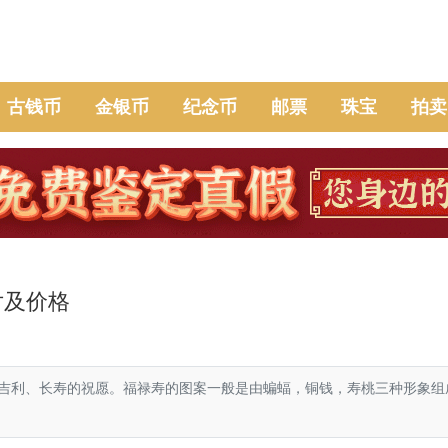
古钱币
金银币
纪念币
邮票
珠宝
拍卖
片及价格
吉利、长寿的祝愿。福禄寿的图案一般是由蝙蝠，铜钱，寿桃三种形象组