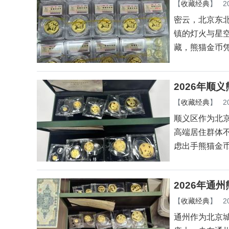
【
收藏经典
】
2
密云，北京东
镇的灯火与星
藏，熊猫金币
2026年顺
【
收藏经典
】
2
顺义区作为北
高端居住群体
虑出手熊猫金
2026年通
【
收藏经典
】
2
通州作为北京