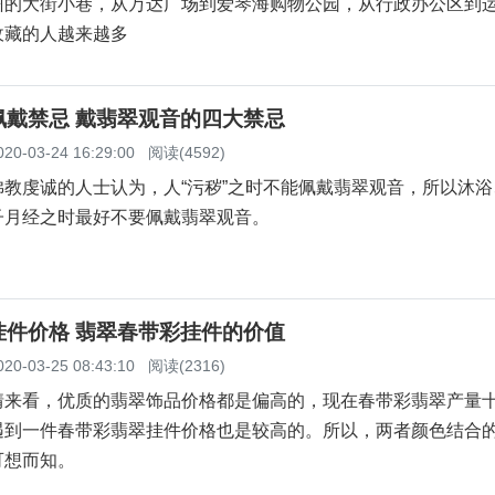
州的大街小巷，从万达广场到爱琴海购物公园，从行政办公区到
收藏的人越来越多
佩戴禁忌 戴翡翠观音的四大禁忌
020-03-24 16:29:00
阅读(4592)
教虔诚的人士认为，人“污秽”之时不能佩戴翡翠观音，所以沐浴
子月经之时最好不要佩戴翡翠观音。
挂件价格 翡翠春带彩挂件的价值
020-03-25 08:43:10
阅读(2316)
情来看，优质的翡翠饰品价格都是偏高的，现在春带彩翡翠产量
遇到一件春带彩翡翠挂件价格也是较高的。所以，两者颜色结合
可想而知。