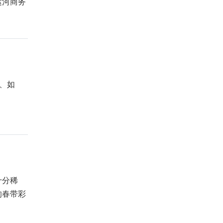
运河商务
、如
十分稀
的春带彩