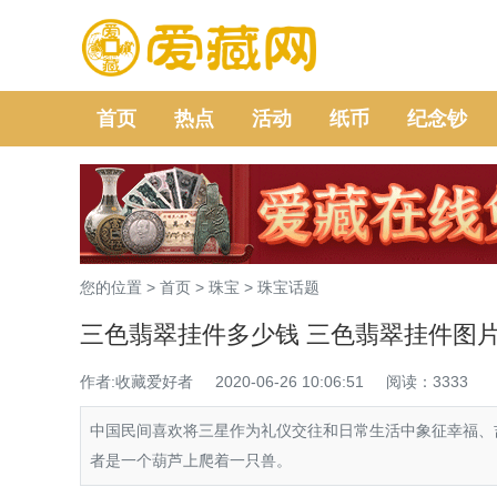
首页
热点
活动
纸币
纪念钞
您的位置 >
首页
>
珠宝
>
珠宝话题
三色翡翠挂件多少钱 三色翡翠挂件图
作者:收藏爱好者
2020-06-26 10:06:51
阅读：3333
中国民间喜欢将三星作为礼仪交往和日常生活中象征幸福、
者是一个葫芦上爬着一只兽。