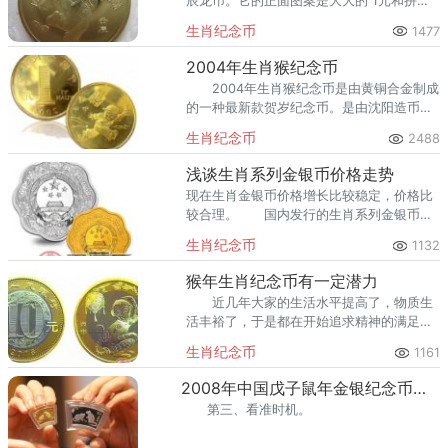
辰龙币。它的正面图案是大大的 1元和拼音
组成的YIYUAN，并标明中国人民银行，和
生肖纪念币
1477
我们平时所见的一元硬币在外貌上有些相
似。
2004年生肖猴纪念币
2004年生肖猴纪念币是由黄铜合金制成
的一种最新款贺岁纪念币。是由沈阳造币厂
制造以中国人民银行为发行单位所发行的。
生肖纪念币
2488
浅谈生肖系列金银币价格走势
现在生肖金银币价格增长比较稳定，价格比
较合理。 国内发行的生肖系列金银币的
价格和发行的数量有非常密切的关系。
生肖纪念币
1132
猴年生肖纪念币有一定潜力
近几年大家的生活水平提高了，物质生
活丰裕了，于是都在开始追求精神的满足。
去年最火的莫过于炒股，全民风起云涌的都
生肖纪念币
1161
在炒股。但是股票毕竟是高利润、高投资、
高风险并存的一个投资项
2008年中国戊子鼠年金银纪念币收藏注意事项
第三、看准时机。