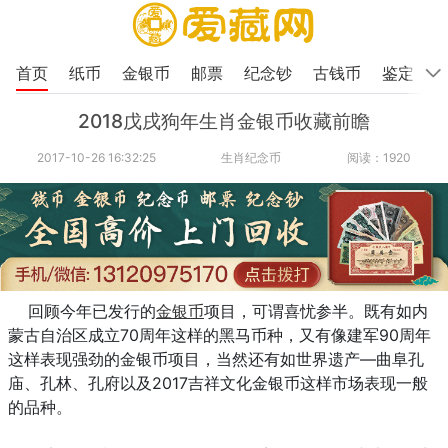
首页
纸币
金银币
邮票
纪念钞
古钱币
鉴定
2018戊戌狗年生肖金银币收藏前瞻
2017-10-26 16:32:25
生肖纪念币
阅读：1920
回顾今年已发行的
金银币
项目，可谓喜忧参半。既有如内
蒙古自治区成立70周年这样的黑马币种，又有像建军90周年
这样表现强劲的金银币项目，当然还有如世界遗产—曲阜孔
庙、孔林、孔府以及2017吉祥文化金银币这样市场表现一般
的品种。