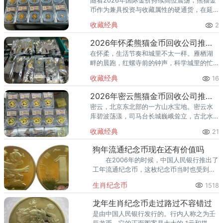
随着2026年国际金价持续高位震荡，熊猫金
币作为兼具投资与收藏属性的硬通货，在延
庆地区的回收需求日益旺盛。不少藏友面临
收藏经典
2
一个共同难题：延庆本地靠谱的熊猫金币回
收渠道少，如何找到报价透
2026年怀柔熊猫金币回收公司推荐 怀柔哪里回收熊猫金币
在怀柔，生活节奏和城里不太一样。雁栖湖
畔的晨跑，红螺寺前的钟声，科学城里的忙
碌——怀柔人懂得享受生活，也懂得收藏价
收藏经典
16
值。熊猫金币作为兼具投资与收藏属性的热
门品种，在怀柔的藏家圈子里一
2026年密云熊猫金币回收公司推荐 密云回收熊猫金币正规渠道
密云，北京东北部的一方山水宝地。密云水
库碧波荡漾，司马台长城巍峨耸立，古北水
镇的灯火与星空交相辉映。在这片生态宜居
收藏经典
21
的土地上，越来越多的人开始关注钱币收
藏，熊猫金币凭借其国家法定货币
狗年流通纪念币现在还有价值吗
在2006年的时候，中国人民银行推出了
工年流通纪念币，这枚纪念币当时也受到了
很多人的关注，因为是由中国的十二生肖中
生肖纪念币
1518
的狗为主要形象制作而成的，所以在当年推
出来的时候受到了很
龙年生肖纪念币走过路过不容错过
是由中国人民银行发行的。行内人称之为壬