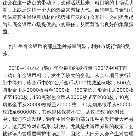
往会在这一热点的带动下，变得活跃起来。就目前的市场现状
看，正缺乏这样一个大的热点来聚拢人气。而狗年生肖金银币
凭借着其生肖经典题材的优势和广泛的群众基础，必能担负起
为年底金银币市场提供热点的重任，从而营造出良好的集藏氛
围。
狗年生肖金银币的部
分币
种减量明显，利好市场行情的复
苏。
2018中国戊戌（狗）年金银币的发行量与2017中国丁酉
（鸡）年金银币相比，发生了较大的变化。从全年项目发行计
划中得知，该套币中的2公斤金币从100枚减至50枚，500克
圆形金币从2000枚减至1000枚，150克长方形金币从2000枚
减至1500枚，150克彩色金币从3000枚减至2000枚，10克
扇形金币从30000枚减至20000枚，30克扇形银币从80000
枚减至60000枚，其他规格保持不变。从这些数据的对比
中，我们不难发现，狗年生肖金银币部分币种的发行量大幅减
少，这无疑将对市场形成利好。尤其是生肖币减量的政策，会
被解读为管理层呵护市场之举。因此，大部分人会产生对管理