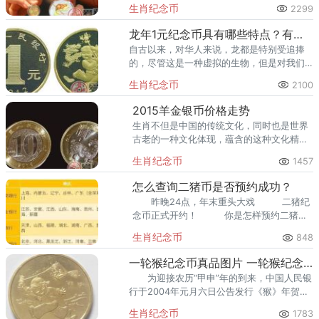
生肖纪念币
2299
龙年1元纪念币具有哪些特点？有没有收藏价值？
自古以来，对华人来说，龙都是特别受追捧
的，尽管这是一种虚拟的生物，但是对我们
中华民族的人们有着非常重要的影响。因
生肖纪念币
2100
此，以龙为题材的收藏纪念币同样深受众多
收藏者的青睐。
2015羊金银币价格走势
生肖不但是中国的传统文化，同时也是世界
古老的一种文化体现，蕴含的这种文化精
髓，越来越受到世界人民的认可，喜好，越
生肖纪念币
1457
来越多的生肖饰品，包括金银币，成为众多
藏友愿意收藏的一种类型。
怎么查询二猪币是否预约成功？
昨晚24点，年末重头大戏 二猪纪
念币正式开约！ 你是怎样预约二猪纪
念币的？
生肖纪念币
848
一轮猴纪念币真品图片 一轮猴纪念币最新价格
为迎接农历“甲申”年的到来，中国人民银
行于2004年元月六日公告发行《猴》年贺岁
流通纪念币一套一枚。背面图案为一个身穿
生肖纪念币
1783
中国传统服饰的小男孩在喜气洋洋的放飞“风