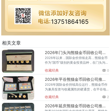
13751864165
相关文章
2026年门头沟熊猫金币回收公司推荐 门头沟藏友避坑指南
2026年以来，国际金价持续走高，熊猫金币
作为“国币”级别的黄金投资品种，在门头沟地
区的回收关注度显著升温。然而不少门头沟
收藏经典
0
藏友反馈：明明手上有值钱的熊猫金币，却
不知道门头沟哪里回收
2026年平谷熊猫金币回收公司推荐 平谷上门回收渠道怎么选？
2026年国际金价持续高位运行，熊猫金币作
为兼具投资与收藏属性的硬通货，在平谷地
区的回收需求明显上升。据2026年7月最新
收藏经典
2
回收行情，2016—2026版熊猫1克金币回收
价约911元
2026年延庆熊猫金币回收公司推荐：正规上门回收渠道全攻略