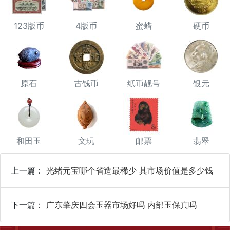
123版币
4版币
蜜蜡
硬币
原石
古钱币
纸币靓号
银元
和田玉
文玩
邮票
翡翠
上一篇：
光绪元宝哪个省造最稀少 其市场价值是多少钱
下一篇：
广东肇庆四会玉器市场好吗 内部玉保真吗