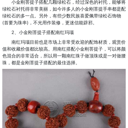
小金刚菩提子搭配几颗绿松石，经过深色的衬托，能够将
绿松石衬托得非常美丽，如今许多人的小金刚菩提手串都是配
绿松石的多一点。另外，有些少数民族喜爱佩带绿松石饰物
(首要为珠串)，不光用作装修，更迷信能辟邪。
2、小金刚菩提子搭配南红玛瑙
南红玛瑙目前也是市场上非常受欢迎的配饰材质，观赏价
值和收藏价值都比较高。用南红搭配小金刚菩提子，可以将颜
色混合的非常适合，所以用一颗南红珠子做顶珠或是一对做腰
珠，都是金刚菩提子搭配的最佳选择。