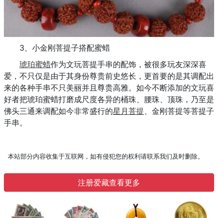
3、小金刚菩提子搭配蜜蜡
琥珀蜜蜡
作为文玩菩提手串的配饰，被很多玩友深深喜
爱，不只仅是由于其身份尊贵前史悠长，更首要的是其调配出
来的各种手串不只美丽并且尊贵高雅。如今不断添加的文玩喜
好者把琥珀蜜蜡打磨成尺度各异的桶珠、腰珠、顶珠，乃至是
佛头三通来调配如今非常盛行的
星月菩提
、金刚菩提等菩提子
手串。
本站部分内容收集于互联网，如有侵犯您的权利请联系我们及时删除。
注册爱藏查看更多