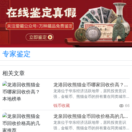
专家鉴定
相关文章
龙港回收熊猫金币哪家回收价高？本地榜单
龙港位于华东经济活跃地带，居民投资意识
强，金银币、熊猫金币的持有量在同类城市
里位居前列。每逢金价高位，龙港藏友变现
钱币收藏
66
熊猫金币的需求就明显升温，但鱼龙混杂的
回收渠道里，能精准识别版别溢
龙泉回收熊猫金币回收价格高的几家推荐
龙泉位于华东经济活跃地带，居民投资意识
强，金银币、熊猫金币的持有量在同类城市