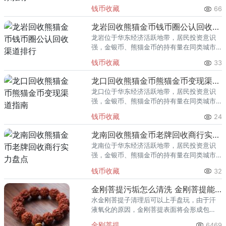
里位居前列。每逢金价高位，龙泉藏友变现
钱币收藏
66
熊猫金币的需求就明显升温，但鱼龙混杂的
回收渠道里，能精准识别版别溢
龙岩回收熊猫金币钱币圈公认回收渠道排行
龙岩位于华东经济活跃地带，居民投资意识
强，金银币、熊猫金币的持有量在同类城市
里位居前列。每逢金价高位，龙岩藏友变现
钱币收藏
33
熊猫金币的需求就明显升温，但鱼龙混杂的
回收渠道里，能精准识别版别溢
龙口回收熊猫金币熊猫金币变现渠道指南
龙口位于华东经济活跃地带，居民投资意识
强，金银币、熊猫金币的持有量在同类城市
里位居前列。每逢金价高位，龙口藏友变现
钱币收藏
24
熊猫金币的需求就明显升温，但鱼龙混杂的
回收渠道里，能精准识别版别溢
龙南回收熊猫金币老牌回收商行实力盘点
龙南位于华东经济活跃地带，居民投资意识
强，金银币、熊猫金币的持有量在同类城市
里位居前列。每逢金价高位，龙南藏友变现
钱币收藏
32
熊猫金币的需求就明显升温，但鱼龙混杂的
回收渠道里，能精准识别版别溢
金刚菩提污垢怎么清洗 金刚菩提能水洗吗
水金刚菩提子清理后可以上手盘玩，由于汗
液氧化的原因，金刚菩提表面将会形成包
浆，这个时候，乃至以后，永远不要在下水
金刚菩提
6469