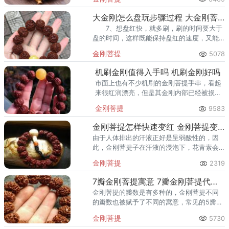
了。因为金刚菩提子经过长时间的盘玩和氧
化，会形成包浆。
大金刚怎么盘玩步骤过程 大金刚菩提子图片介绍
7、想盘红快，就多刷，刷的时间要大于
盘的时间，这样既能保持盘红的速度，又能
够保证整体颜色的一致性。
金刚菩提
5078
机刷金刚值得入手吗 机刷金刚好吗
市面上也有不少机刷的金刚菩提手串，看起
来很红润漂亮，但是其金刚内部已经被损坏
掉了，若是日常保养不当，则会很容易碎
金刚菩提
9583
裂。
金刚菩提怎样快速变红 金刚菩提变红盘玩
由于人体排出的汗液正好是呈弱酸性的，因
此，金刚菩提子在汗液的浸泡下，花青素会
逐渐显现成红色。
金刚菩提
2319
7瓣金刚菩提寓意 7瓣金刚菩提代表什么
金刚菩提的瓣数是有多种的，金刚菩提不同
的瓣数也被赋予了不同的寓意，常见的5瓣代
表着诸大圆满，事物呈现一种完美的状态。
金刚菩提
5730