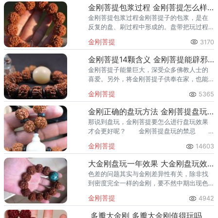
金刚菩提包浆过程 金刚菩提怎么样盘玩
金刚菩提包浆过程金刚菩提子的包浆，是在
反复的盘、刷过程中形成的。盘带把玩过程
中，还需要多用刷子清理金刚菩提上的灰
金刚菩提
3170
尘。
金刚菩提14颗含义 金刚菩提能辟邪吗
金刚菩提子能量巨大，深受众多佛教人士的
喜爱。另外，将金刚菩提子供奉在家，也能
起到辟邪的作用。
金刚菩提
5365
金刚正确的盘玩方法 金刚菩提盘玩方法及禁忌
那说到盘玩，金刚菩提要怎么进行盘玩效果
才会更好呢？ 金刚菩提盘玩的禁忌
1、温差 无裂不金刚，一般裂纹会随着盘
金刚菩提
14603
玩逐渐减轻甚至消失，其中小金刚裂纹情况
较少，大金刚比较严重。
大金刚盘玩一年效果 大金刚盘玩效果图
色差的问题其实与金刚差异性有关，除非找
到密度完全一样的金刚，要不然中期出现色
差无法避免。
金刚菩提
4942
多瓣大金刚 多瓣大金刚值得玩吗