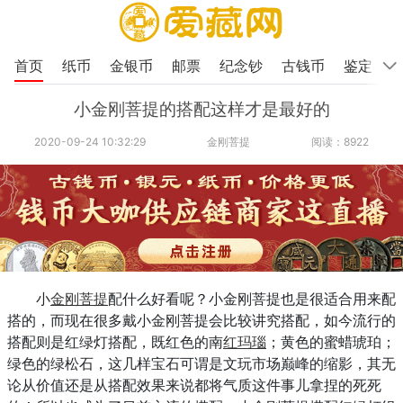
首页
纸币
金银币
邮票
纪念钞
古钱币
鉴定
小金刚菩提的搭配这样才是最好的
2020-09-24 10:32:29
金刚菩提
阅读：8922
小
金刚菩提
配什么好看呢？小金刚菩提也是很适合用来配
搭的，而现在很多戴小金刚菩提会比较讲究搭配，如今流行的
搭配则是红绿灯搭配，既红色的南
红玛瑙
；黄色的蜜蜡琥珀；
绿色的绿松石，这几样宝石可谓是文玩市场巅峰的缩影，其无
论从价值还是从搭配效果来说都将气质这件事儿拿捏的死死