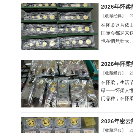
2026年怀
【
收藏经典
】
2
在怀柔这片依
国际会都迎来
也在悄然壮大
2026年怀
【
收藏经典
】
2
在怀柔，生活
碌——怀柔人
门品种，在怀
2026年密
【
收藏经典
】
2