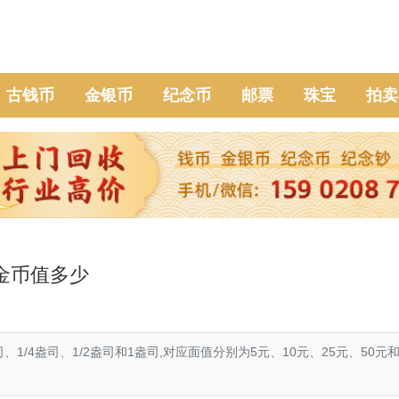
古钱币
金银币
纪念币
邮票
珠宝
拍卖
猫金币值多少
司、1/4盎司、1/2盎司和1盎司,对应面值分别为5元、10元、25元、50元和