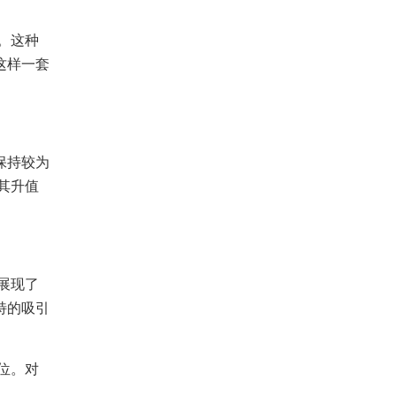
。这种
这样一套
保持较为
其升值
展现了
特的吸引
位。对