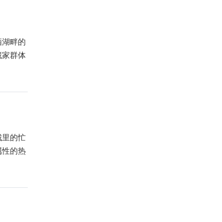
栖湖畔的
藏家群体
城里的忙
属性的热