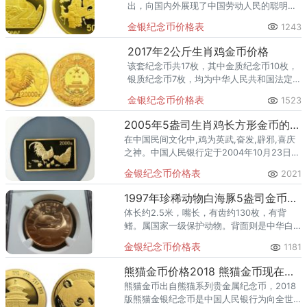
出，向国内外展现了中国劳动人民的聪明才
智，展现了中国人民在数千年古代文明发展
金银纪念币价格表
1243
中的创造力。对弘扬中华民族文化，促进世
界文化交流起到积极作用。
2017年2公斤生肖鸡金币价格
该套纪念币共17枚，其中金质纪念币10枚，
银质纪念币7枚，均为中华人民共和国法定货
币。
金银纪念币价格表
1523
2005年5盎司生肖鸡长方形金币的价格
在中国民间文化中,鸡为英武,奋发,辟邪,喜庆
之神。中国人民银行定于2004年10月23日发
行2005中国乙酉（鸡）年金银纪念币一套。
金银纪念币价格表
2021
1997年珍稀动物白海豚5盎司金币价格 白海豚金银币市场最新回收价格
体长约2.5米，嘴长，有齿约130枚，有背
鳍。属国家一级保护动物。背面则是中华白
海豚这种濒临灭亡的保护动物图案。
金银纪念币价格表
1181
熊猫金币价格2018 熊猫金币现在多少钱
熊猫金币出自熊猫系列贵金属纪念币，2018
版熊猫金银纪念币是中国人民银行为向全世