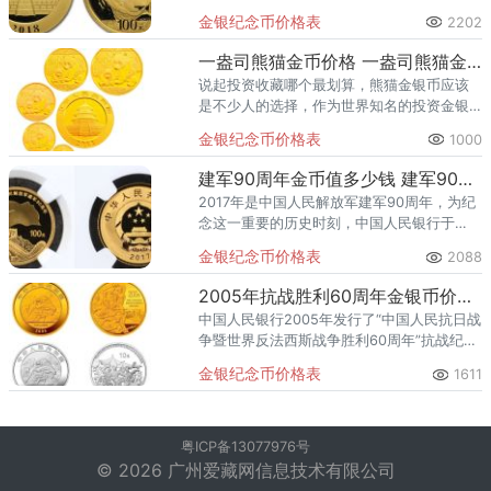
界人民推广大熊猫这张“中国名片”，于2017
金银纪念币价格表
2202
年10月30日起陆续发行的一套纪念币。其中
熊猫普制金银纪
一盎司熊猫金币价格 一盎司熊猫金币值多少钱
说起投资收藏哪个最划算，熊猫金银币应该
是不少人的选择，作为世界知名的投资金银
币，熊猫金银币已经在世界范围内得到了高
金银纪念币价格表
1000
度的认可。熊猫金币是收藏币，具有一定的
收藏价值。它的价值取决于市场
建军90周年金币值多少钱 建军90周年金币最新价格
2017年是中国人民解放军建军90周年，为纪
念这一重要的历史时刻，中国人民银行于
2017年7月31日发行了中国人民解放军建军
金银纪念币价格表
2088
90周年金银纪念币一套，该套纪念币共9枚，
包括金质纪念币
2005年抗战胜利60周年金银币价格 2005年抗战胜利60周年金银币最新价格
中国人民银行2005年发行了“中国人民抗日战
争暨世界反法西斯战争胜利60周年”抗战纪念
币。纪念币为精制金银币各一枚，其正面图
金银纪念币价格表
1611
案均为雄狮及长城造型、“中华人民共和国”字
样，并标有19
粤ICP备13077976号
© 2026 广州爱藏网信息技术有限公司