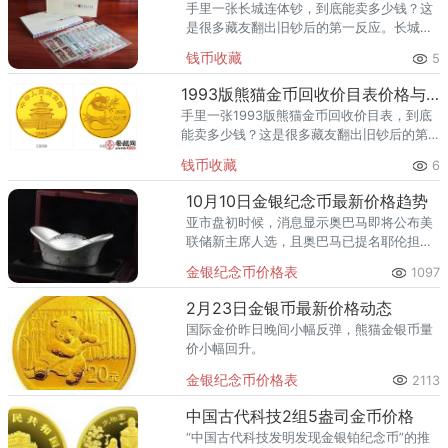
手里一张长城连体钞，到底能卖多少钱？这
是很多藏友翻出旧钞后的第一反应。长城连
体钞（图片仅供参考，以实物品相为准）从
钱币收藏
5
市场行情看，长城连体钞当前单张回收价 数
百-12万元左右（按品种）
1993版熊猫金币回收价目表价格与收藏价值
手里一张1993版熊猫金币回收价目表，到底
能卖多少钱？这是很多藏友翻出旧钞后的第
一反应。1993版熊猫金币回收价目表（图片
钱币收藏
6
仅供参考，以实物品相为准）根据2026年最
新回收成交参考，
10月10日金银纪念币最新价格趋势
亚市盘初时候，消息显示奥巴马即将公布美
联储新主席人选，且奥巴马已提名耶伦担
任，美国财政僵局依然无进展。
金银纪念币价格表
1097
2月23日金银币最新价格动态
国际金价昨日晚间小幅反弹，熊猫金银币量
价小幅回升。
金银纪念币价格表
2113
中国古代科技2组5盎司金币价格
“中国古代科技发明发现金银铂纪念币”的推