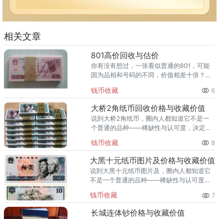
相关文章
801高价回收与估价
你有没有想过，一张看似普通的801，可能
因为品相和号码的不同，价值相差十倍？
801（图片仅供参考，以实物品相为准）最
钱币收藏
6
近我们刚成功回收一批801，成交价格 12
元。根据2026年最
大桥2角纸币回收价格与收藏价值
说到大桥2角纸币，圈内人都知道它不是一
个普通的品种——稀缺性与认可度，决定了
它的身价。大桥2角纸币（图片仅供参考，
钱币收藏
8
以实物品相为准）上月有位客户一次性回收
一刀大桥2角纸币，成交流水约
大黑十元纸币图片及价格与收藏价值
说到大黑十元纸币图片及，圈内人都知道它
不是一个普通的品种——稀缺性与认可度，
决定了它的身价。大黑十元纸币图片及（图
钱币收藏
7
片仅供参考，以实物品相为准）最近我们刚
成功回收一批大黑十元纸币图片
长城连体钞价格与收藏价值